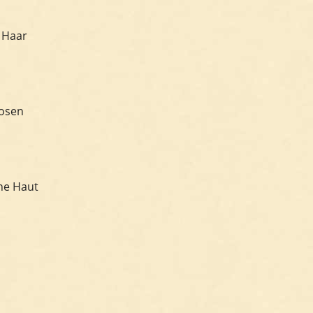
 Haar
osen
ine Haut