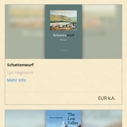
Schattenwurf
Luc Hagmann
Mehr Info
EUR
k.A.