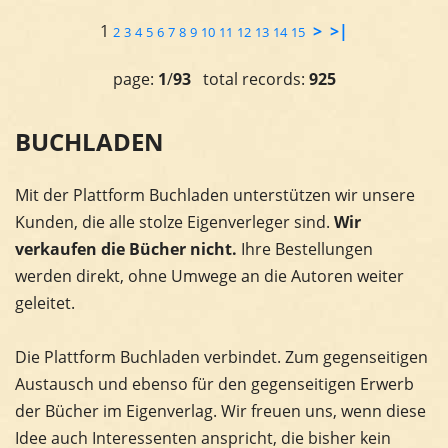
1
>
>|
2
3
4
5
6
7
8
9
10
11
12
13
14
15
page:
1
/
93
total records:
925
BUCHLADEN
Mit der Plattform Buchladen unterstützen wir unsere
Kunden, die alle stolze Eigenverleger sind.
Wir
verkaufen die Bücher nicht.
Ihre Bestellungen
werden direkt, ohne Umwege an die Autoren weiter
geleitet.
Die Plattform Buchladen verbindet. Zum gegenseitigen
Austausch und ebenso für den gegenseitigen Erwerb
der Bücher im Eigenverlag. Wir freuen uns, wenn diese
Idee auch Interessenten anspricht, die bisher kein