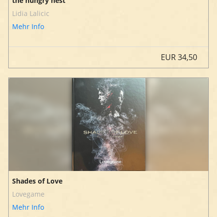
the hungry nest
Lidia Lalicic
Mehr Info
EUR
34,50
Shades of Love
Lovegame
Mehr Info