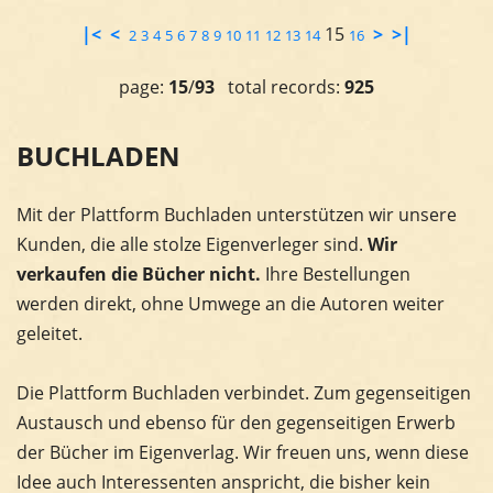
|<
<
15
>
>|
2
3
4
5
6
7
8
9
10
11
12
13
14
16
page:
15
/
93
total records:
925
BUCHLADEN
Mit der Plattform Buchladen unterstützen wir unsere
Kunden, die alle stolze Eigenverleger sind.
Wir
verkaufen die Bücher nicht.
Ihre Bestellungen
werden direkt, ohne Umwege an die Autoren weiter
geleitet.
Die Plattform Buchladen verbindet. Zum gegenseitigen
Austausch und ebenso für den gegenseitigen Erwerb
der Bücher im Eigenverlag. Wir freuen uns, wenn diese
Idee auch Interessenten anspricht, die bisher kein