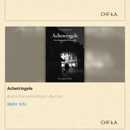
CHF
k.A.
Achetringele
Anita Flessenkämper-Bucher
Mehr Info
CHF
k.A.