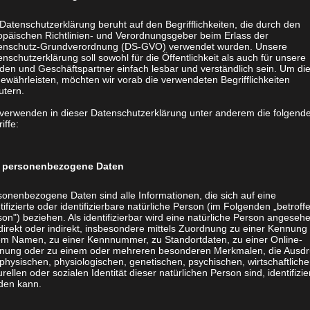
on – So günstig B
Datenschutzerklärung beruht auf den Begrifflichkeiten, die durch den
opäischen Richtlinien- und Verordnungsgeber beim Erlass der
enschutz-Grundverordnung (DS-GVO) verwendet wurden. Unsere
nschutzerklärung soll sowohl für die Öffentlichkeit als auch für unsere
den und Geschäftspartner einfach lesbar und verständlich sein. Um di
ewährleisten, möchten wir vorab die verwendeten Begrifflichkeiten
utern.
er Stück!!
Hardcover Buch – z.B. Kinderb
 verwenden in dieser Datenschutzerklärung unter anderem die folgend
iffe:
Format: 210 x 210 mm
per Stück!!
Umfang: 48 + 4 Seiten
Material: 170g Kunstdruck
personenbezogene Daten
Druck: Kern: 4/4-fbg., Cover: 4/0
sonenbezogene Daten sind alle Informationen, die sich auf eine
Endfertigung : Hardcover-Kasch
tifizierte oder identifizierbare natürliche Person (im Folgenden „betroff
on") beziehen. Als identifizierbar wird eine natürliche Person angeseh
gerader Rücken, glänzend cellop
direkt oder indirekt, insbesondere mittels Zuordnung zu einer Kennung
Spezialkarton
em Namen, zu einer Kennnummer, zu Standortdaten, zu einer Online-
länzend cellophaniert
nung oder zu einem oder mehreren besonderen Merkmalen, die Ausdr
Preis für 50 Stück: EUR 699,-
physischen, physiologischen, genetischen, psychischen, wirtschaftliche
eschweißt, kartonverpackt
Preis für 100 Stück: EUR 999,-
urellen oder sozialen Identität dieser natürlichen Person sind, identifizie
den kann.
Softcover Buch – Kleinauflage