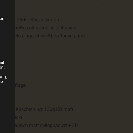
son,
ß, Cover: 250gr Spezialkarton
0-fbg. + außen glänzend cellophaniert
en, einzeln eingeschweißt, kartonverpackt
mit
on,
,-
ung,
ie
Kleinauflage
ck matt, Kaschierung: 130g KD matt
unbedruckt
0-fbg. + außen matt cellophaniert + 3D