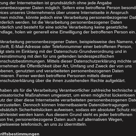
ung der Internetseiten ist grundsätzlich ohne jede Angabe
sonenbezogener Daten möglich. Sofern eine betroffene Person besond
vices unseres Unternehmens über unsere Internetseite in Anspruch
luminium mit automatischer
men möchte, könnte jedoch eine Verarbeitung personenbezogener Da
orderlich werden. Ist die Verarbeitung personenbezogener Daten
rderlich und besteht für eine solche Verarbeitung keine gesetzliche
dlage, holen wir generell eine Einwilligung der betroffenen Person ein.
 Verarbeitung personenbezogener Daten, beispielsweise des Namens, 
chrift, E-Mail-Adresse oder Telefonnummer einer betroffenen Person,
olgt stets im Einklang mit der Datenschutz-Grundverordnung und in
reinstimmung mit den für uns geltenden landesspezifischen
enschutzbestimmungen. Mittels dieser Datenschutzerklärung möchte u
ernehmen die Öffentlichkeit über Art, Umfang und Zweck der von uns
obenen, genutzten und verarbeiteten personenbezogenen Daten
rmieren. Ferner werden betroffene Personen mittels dieser
at reicht. Ein Barablöse im
enschutzerklärung über die ihnen zustehenden Rechte aufgeklärt.
 ist möglich.
haben als für die Verarbeitung Verantwortlicher zahlreiche technische 
anisatorische Maßnahmen umgesetzt, um einen möglichst lückenlosen
utz der über diese Internetseite verarbeiteten personenbezogenen Dat
herzustellen. Dennoch können Internetbasierte Datenübertragungen
dsätzlich Sicherheitslücken aufweisen, sodass ein absoluter Schutz ni
ährleistet werden kann. Aus diesem Grund steht es jeder betroffenen
son frei, personenbezogene Daten auch auf alternativen Wegen,
pielsweise telefonisch, an uns zu übermitteln.
riffsbestimmungen