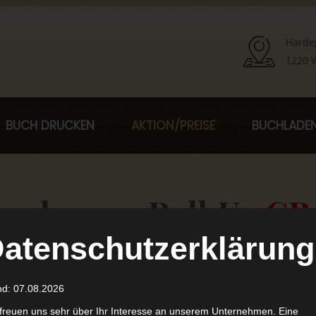
Harde
1220 W
BUCH DRUCKEN
AKTION/PREISE
BUCHLADE
n planen – Roll‑Up
GR
atenschutzerklärung
nd: 07.08.2026
lten Sie ein hochwertiges
r nächsten Buchbestellung
 freuen uns sehr über Ihr Interesse an unserem Unternehmen. Eine