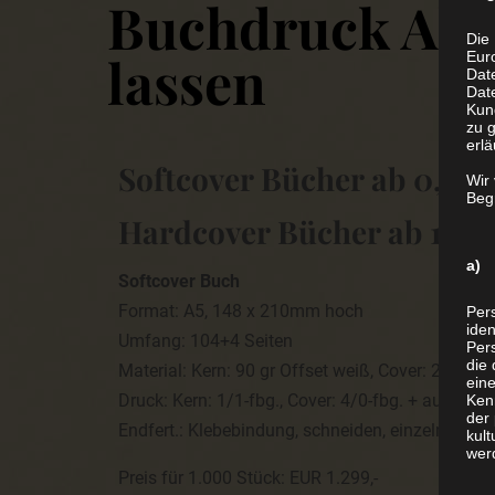
Buchdruck Akti
Die 
lassen
Eur
Dat
Date
Kun
zu g
erlä
Softcover Bücher ab 0,99 p
Wir
Begr
Hardcover Bücher ab 1,79 
a) 
Softcover Buch
Format: A5, 148 x 210mm hoch
Per
iden
Umfang: 104+4 Seiten
Pers
die 
Material: Kern: 90 gr Offset weiß, Cover: 250gr 
ein
Druck: Kern: 1/1-fbg., Cover: 4/0-fbg. + außen g
Ken
der 
Endfert.: Klebebindung, schneiden, einzeln eing
kult
wer
Preis für 1.000 Stück: EUR 1.299,-