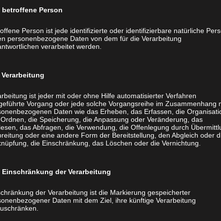
Format: A5, 148 x 210mm
betroffene Person
Umfang: 212+4 Seiten
offene Person ist jede identifizierte oder identifizierbare natürliche Per
Material: Kern: 90 gr Offset wei
en personenbezogene Daten von dem für die Verarbeitung
Druck: Kern: 1/1-fbg., Cover: 4/
ntwortlichen verarbeitet werden.
Endfert.: Klebebindung, schneid
Verarbeitung
 150g KD matt
Preis für 100 Stück: EUR 699,-
Preis für 250 Stück: EUR 999,-
rbeitung ist jeder mit oder ohne Hilfe automatisierter Verfahren
geführte Vorgang oder jede solche Vorgangsreihe im Zusammenhang 
tt cellophaniert
Preis für 500 Stück: EUR 1.499,-
sonenbezogenen Daten wie das Erheben, das Erfassen, die Organisati
ukarton, Fadenheftung,
 Ordnen, die Speicherung, die Anpassung oder Veränderung, das
Preis für 1.000 Stück: EUR 1.899
lesen, das Abfragen, die Verwendung, die Offenlegung durch Übermittl
rpackt
reitung oder eine andere Form der Bereitstellung, den Abgleich oder d
Hardcover Buch mit 3D Lack – 
knüpfung, die Einschränkung, das Löschen oder die Vernichtung.
Format: 300 x 300mm
Umfang: 80+8+4 Seiten
Einschränkung der Verarbeitung
Material: Kern: 130 gr Kunstdru
schränkung der Verarbeitung ist die Markierung gespeicherter
Vor- und Nachsatz 140g Offset 
sonenbezogener Daten mit dem Ziel, ihre künftige Verarbeitung
Druck: Kern: 4/4-fbg., Cover: 4/
zuschränken.