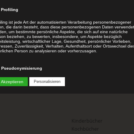
Lackierung
Endfert.: Hardcover-Kaschierun
Profiling
gerader Rücken, weißes Kapitalb
iling ist jede Art der automatisierten Verarbeitung personenbezogener
en, die darin besteht, dass diese personenbezogenen Daten verwende
Preis für 100 Stück: EUR 2.599,-
en, um bestimmte persönliche Aspekte, die sich auf eine natürliche
son beziehen, zu bewerten, insbesondere, um Aspekte bezüglich
itsleistung, wirtschaftlicher Lage, Gesundheit, persönlicher Vorlieben,
Alle Preise exkl. 10 % MWST. (
ressen, Zuverlässigkeit, Verhalten, Aufenthaltsort oder Ortswechsel die
ürlichen Person zu analysieren oder vorherzusagen.
Pseudonymisierung
udonymisierung ist die Verarbeitung personenbezogener Daten in eine
 Akzeptieren
Personalisieren
se, auf welche die personenbezogenen Daten ohne Hinzuziehung
tzlicher Informationen nicht mehr einer spezifischen betroffenen Pers
eordnet werden können, sofern diese zusätzlichen Informationen
ondert aufbewahrt werden und technischen und organisatorischen
nahmen unterliegen, die gewährleisten, dass die personenbezogenen
n nicht einer identifizierten oder identifizierbaren natürlichen Person
ewiesen werden.
Kinderbücher
Kochbücher
Verantwortlicher oder für die Verarbeitung Verantwortlicher