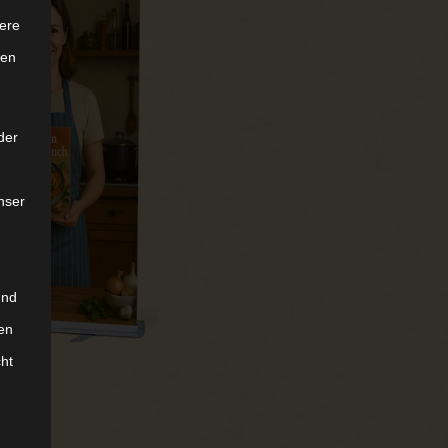
ere
ten
der
nser
und
en
cht