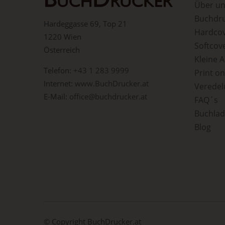
Über u
Buchdru
Vera
Hardeggasse 69, Top 21
oder
Hardcov
ode
1220 Wien
per
Softcov
Österreich
Ver
vor
Kleine 
bes
Telefon:
+43 1 283 9999
Print o
Rec
Internet:
www.BuchDrucker.at
Veredel
E-Mail:
office@buchdrucker.at
FAQ´s
h) 
Buchla
Auft
Blog
Ein
Vera
i)
Empf
ode
unab
Beh
© Copyright
BuchDrucker.at
dem