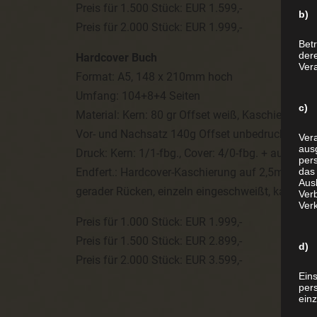
Preis für 1.500 Stück: EUR 1.599,-
b) 
Preis für 2.000 Stück: EUR 1.999,-
Betr
der
Hardcover Buch
Vera
Format: A5, 148 x 210mm hoch
Umfang: 104+8+4 Seiten
c) 
Material: Kern: 80 gr Offset weiß, Kaschierung:
Vor- und Nachsatz 140g Offset unbedruckt
Vera
aus
Druck: Kern: 1/1-fbg., Cover: 4/0-fbg. + außen ma
per
Endfert.: Hardcover-Kaschierung auf 2,5mm Gra
das
Aus
gerader Rücken, einzeln eingeschweißt, kartonve
Verb
Ver
Preis für 1.000 Stück: EUR 1.999,-
Preis für 1.500 Stück: EUR 2.899,-
d) 
Preis für 2.000 Stück: EUR 3.599,-
Ein
per
ein