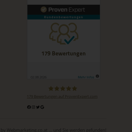
e
 von
es
179
Bewertungen auf ProvenExpert.com
BuchDrucker.at
g
 by Webmarketing.co.at ... und Sie werden gefunden!