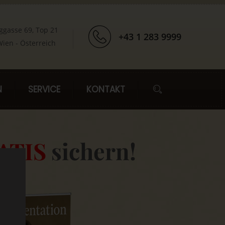
ggasse 69, Top 21
+43 1 283 9999
ien - Österreich
N
SERVICE
KONTAKT
ATIS
sichern!