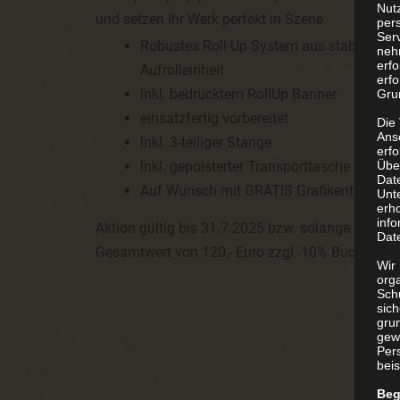
Nutz
und setzen Ihr Werk perfekt in Szene.
per
Ser
Robustes Roll-Up System aus stabilem A
neh
erf
Aufrolleinheit
erfo
inkl. bedrucktem RollUp Banner
Grun
einsatzfertig vorbereitet
Die
Ans
Inkl. 3-teiliger Stange
erf
Inkl. gepolsterter Transporttasche
Übe
Dat
Auf Wunsch mit GRATIS Grafikentwurf!
Unt
erh
info
Aktion gültig bis 31.7.2025 bzw. solange der Vorr
Dat
Gesamtwert von 120,- Euro zzgl. 10% Buch-MWST
Wir 
org
Sch
sic
grun
gew
Per
beis
Beg