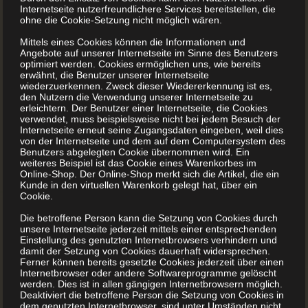
Internetseite nutzerfreundlichere Services bereitstellen, die
MEHR LESEN
ohne die Cookie-Setzung nicht möglich wären.
Mittels eines Cookies können die Informationen und
Angebote auf unserer Internetseite im Sinne des Benutzers
optimiert werden. Cookies ermöglichen uns, wie bereits
erwähnt, die Benutzer unserer Internetseite
wiederzuerkennen. Zweck dieser Wiedererkennung ist es,
den Nutzern die Verwendung unserer Internetseite zu
Sie planen eine
erleichtern. Der Benutzer einer Internetseite, die Cookies
verwendet, muss beispielsweise nicht bei jedem Besuch der
Internetseite erneut seine Zugangsdaten eingeben, weil dies
Familienchronik?
von der Internetseite und dem auf dem Computersystem des
Benutzers abgelegten Cookie übernommen wird. Ein
weiteres Beispiel ist das Cookie eines Warenkorbes im
Online-Shop. Der Online-Shop merkt sich die Artikel, die ein
Sie planen eine Familienchronik? BuchDrucker.at hilft
Kunde in den virtuellen Warenkorb gelegt hat, über ein
Ihnen dabei Einige der erfolgreichsten Filme und Serien
Cookie.
haben ein gemeinsames Thema: Sie handeln von
Die betroffene Person kann die Setzung von Cookies durch
Familiengeschichten. Manchmal liebenswert,
unsere Internetseite jederzeit mittels einer entsprechenden
Einstellung des genutzten Internetbrowsers verhindern und
manchmal dramatisch, aber immer spannend erzählt.
damit der Setzung von Cookies dauerhaft widersprechen.
Menschliche Schicksale über viele Jahre, vielleicht sogar
Ferner können bereits gesetzte Cookies jederzeit über einen
Internetbrowser oder andere Softwareprogramme gelöscht
über Generationen zu begleiten, fesselt uns. Von der
werden. Dies ist in allen gängigen Internetbrowsern möglich.
Deaktiviert die betroffene Person die Setzung von Cookies in
Idee zum Druck Doch was sind die Kunstfiguren ...
dem genutzten Internetbrowser, sind unter Umständen nicht