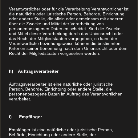
Verantwortlicher oder für die Verarbeitung Verantwortlicher ist
die natürliche oder juristische Person, Behörde, Einrichtung
oder andere Stelle, die allein oder gemeinsam mit anderen
über die Zwecke und Mittel der Verarbeitung von
Kinderbuch drucken
personenbezogenen Daten entscheidet. Sind die Zwecke
und Mittel dieser Verarbeitung durch das Unionsrecht oder
das Recht der Mitgliedstaaten vorgegeben, so kann der
lassen
Verantwortliche beziehungsweise können die bestimmten
Kriterien seiner Benennung nach dem Unionsrecht oder dem
Recht der Mitgliedstaaten vorgesehen werden.
Kinderbuch drucken lassen Mit Buchdrucker.at gelingt
es Ihnen! Für die meisten Menschen sind die
h) Auftragsverarbeiter
Erinnerungen an ihre Kindheit untrennbar mit
Geschichten verbunden. Geschichten, die in den
Auftragsverarbeiter ist eine natürliche oder juristische
Kinderbüchern jener Tage verewigt schienen.
Person, Behörde, Einrichtung oder andere Stelle, die
personenbezogene Daten im Auftrag des Verantwortlichen
Detektivgeschichten gehörten ebenso dazu wie ganze
verarbeitet.
Klassenzimmer, die fliegen konnten. Es war eine
unbeschwerte Zeit, und unsere Kinderbücher hatten
i) Empfänger
einen großen Anteil ...
Empfänger ist eine natürliche oder juristische Person,
Behörde, Einrichtung oder andere Stelle, der