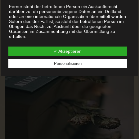
Ferner steht der betroffenen Person ein Auskunftsrecht
MEHR LESEN
darüber zu, ob personenbezogene Daten an ein Drittland
oder an eine internationale Organisation übermittelt wurden.
Sofern dies der Fall ist, so steht der betroffenen Person im
Übrigen das Recht zu, Auskunft über die geeigneten
Garantien im Zusammenhang mit der Übermittlung zu
erhalten.
Möchte eine betroffene Person dieses Auskunftsrecht in
✓ Akzeptieren
Anspruch nehmen, kann sie sich hierzu jederzeit an einen
Mitarbeiter des für die Verarbeitung Verantwortlichen
wenden.
Personalisieren
c) Recht auf Berichtigung
Jede von der Verarbeitung personenbezogener Daten
betroffene Person hat das vom Europäischen Richtlinien- und
Verordnungsgeber gewährte Recht, die unverzügliche
Berichtigung sie betreffender unrichtiger personenbezogener
Daten zu verlangen. Ferner steht der betroffenen Person das
Recht zu, unter Berücksichtigung der Zwecke der
Verarbeitung, die Vervollständigung unvollständiger
personenbezogener Daten — auch mittels einer
ergänzenden Erklärung — zu verlangen.