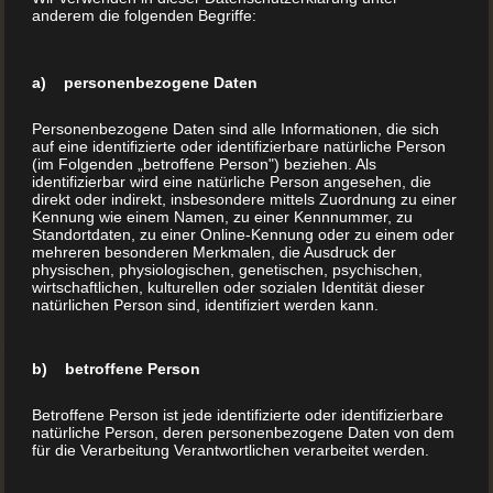
Pielachtal – gedruckt bei BuchDrucker.at Ein
anderem die folgenden Begriffe:
Langzeitprojekt der besonderen Art: Das dreibändige
„Kirchberger Häuserbuch“ erzählt die Geschichte der
a) personenbezogene Daten
Häuser und Höfe in Kirchberg an der Pielach – und
wurde bei BuchDrucker.at gedruckt. Im festlichen
Personenbezogene Daten sind alle Informationen, die sich
Rahmen und vor über 250 begeisterten Besucherinnen
auf eine identifizierte oder identifizierbare natürliche Person
(im Folgenden „betroffene Person") beziehen. Als
und Besuchern wurde am 7. ...
identifizierbar wird eine natürliche Person angesehen, die
direkt oder indirekt, insbesondere mittels Zuordnung zu einer
Kennung wie einem Namen, zu einer Kennnummer, zu
Standortdaten, zu einer Online-Kennung oder zu einem oder
MEHR LESEN
mehreren besonderen Merkmalen, die Ausdruck der
physischen, physiologischen, genetischen, psychischen,
wirtschaftlichen, kulturellen oder sozialen Identität dieser
natürlichen Person sind, identifiziert werden kann.
b) betroffene Person
Betroffene Person ist jede identifizierte oder identifizierbare
natürliche Person, deren personenbezogene Daten von dem
für die Verarbeitung Verantwortlichen verarbeitet werden.