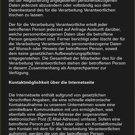
Staatspreis schönste
bei der Registrierung angegebenen personenbezogenen
Daten jederzeit abzuändern oder vollständig aus dem
Bücher Österreichs
Datenbestand des für die Verarbeitung Verantwortlichen
löschen zu lassen.
Der für die Verarbeitung Verantwortliche erteilt jeder
Verleihung des Staatspreises für die schönsten Bücher
betroffenen Person jederzeit auf Anfrage Auskunft darüber,
welche personenbezogenen Daten über die betroffene
Österreichs Wenn alles passt … Idee Beratung
Person gespeichert sind. Ferner berichtigt oder löscht der für
Gestaltung Auswahl Druck Veredelung und Einreichung
die Verarbeitung Verantwortliche personenbezogene Daten
auf Wunsch oder Hinweis der betroffenen Person, soweit
ist der www.BuchDrucker.at in Höchstform. Am
dem keine gesetzlichen Aufbewahrungspflichten
11.11.2021 wurde auf der Buch Wien das Projekt von
entgegenstehen. Die Gesamtheit der Mitarbeiter des für die
Verarbeitung Verantwortlichen stehen der betroffenen Person
David Einwaller als eines der schönsten Bücher 2020
in diesem Zusammenhang als Ansprechpartner zur
mit dem Staatspreis ausgezeichnet. Wenn auch Sie ein
Verfügung.
Buch drucken ...
Kontaktmöglichkeit über die Internetseite
Die Internetseite enthält aufgrund von gesetzlichen
MEHR LESEN
Vorschriften Angaben, die eine schnelle elektronische
Kontaktaufnahme zu unserem Unternehmen sowie eine
unmittelbare Kommunikation mit uns ermöglichen, was
ebenfalls eine allgemeine Adresse der sogenannten
elektronischen Post (E-Mail-Adresse) umfasst. Sofern eine
betroffene Person per E-Mail oder über ein Kontaktformular
den Kontakt mit dem für die Verarbeitung Verantwortlichen
aufnimmt, werden die von der betroffenen Person