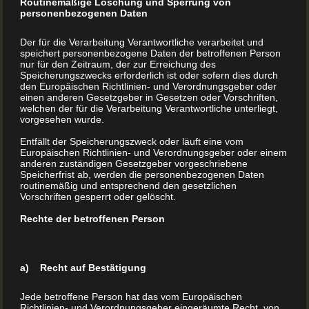
Routinemäßige Löschung und Sperrung von
personenbezogenen Daten
Der für die Verarbeitung Verantwortliche verarbeitet und
speichert personenbezogene Daten der betroffenen Person
nur für den Zeitraum, der zur Erreichung des
Speicherungszwecks erforderlich ist oder sofern dies durch
den Europäischen Richtlinien- und Verordnungsgeber oder
einen anderen Gesetzgeber in Gesetzen oder Vorschriften,
welchen der für die Verarbeitung Verantwortliche unterliegt,
vorgesehen wurde.
Reisebuch – Reiseband
Entfällt der Speicherungszweck oder läuft eine vom
Europäischen Richtlinien- und Verordnungsgeber oder einem
Reisebuch – Reiseband Reisebücher leben von
anderen zuständigen Gesetzgeber vorgeschriebene
Speicherfrist ab, werden die personenbezogenen Daten
ausdrucksstarken Bildern und Geschichten über
routinemäßig und entsprechend den gesetzlichen
Vorschriften gesperrt oder gelöscht.
Länder und Menschen. Versierte AutorInnen vertrauen
dem BuchDrucker seit mehr als 26 Jahren. Manche
Rechte der betroffenen Person
Travelbooks gibt es in vielfachen Auflagen.
a) Recht auf Bestätigung
MEHR LESEN
Jede betroffene Person hat das vom Europäischen
Richtlinien- und Verordnungsgeber eingeräumte Recht, von