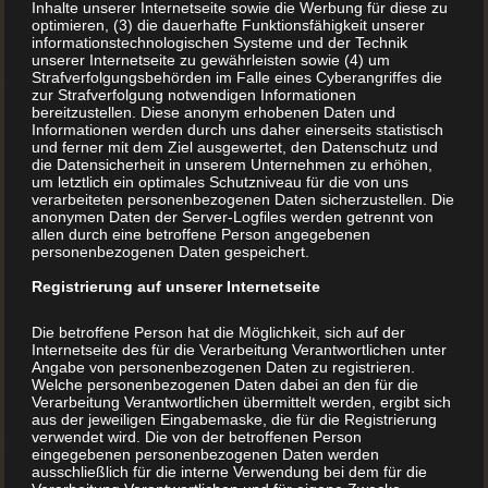
Inhalte unserer Internetseite sowie die Werbung für diese zu
optimieren, (3) die dauerhafte Funktionsfähigkeit unserer
informationstechnologischen Systeme und der Technik
unserer Internetseite zu gewährleisten sowie (4) um
Strafverfolgungsbehörden im Falle eines Cyberangriffes die
zur Strafverfolgung notwendigen Informationen
Ortschronik drucken und
bereitzustellen. Diese anonym erhobenen Daten und
Informationen werden durch uns daher einerseits statistisch
binden lassen
und ferner mit dem Ziel ausgewertet, den Datenschutz und
die Datensicherheit in unserem Unternehmen zu erhöhen,
um letztlich ein optimales Schutzniveau für die von uns
verarbeiteten personenbezogenen Daten sicherzustellen. Die
Wollen Sie eine Ortschronik drucken lassen? Wir
anonymen Daten der Server-Logfiles werden getrennt von
allen durch eine betroffene Person angegebenen
begleiten Sie, bis zum fertigen Buch Vom Dorf über den
personenbezogenen Daten gespeichert.
gewachsenen Stadtteil bis zur boomenden Großstadt
Registrierung auf unserer Internetseite
hat jeder Ort seine eigene Geschichte. Eine Geschichte,
die es wert ist, in einer Ortschronik oder Dorfchronik
Die betroffene Person hat die Möglichkeit, sich auf der
für künftige Generationen festgehalten zu werden. Um
Internetseite des für die Verarbeitung Verantwortlichen unter
Angabe von personenbezogenen Daten zu registrieren.
Ihnen diese Aufgabe möglichst leicht zu ...
Welche personenbezogenen Daten dabei an den für die
Verarbeitung Verantwortlichen übermittelt werden, ergibt sich
aus der jeweiligen Eingabemaske, die für die Registrierung
verwendet wird. Die von der betroffenen Person
MEHR LESEN
eingegebenen personenbezogenen Daten werden
ausschließlich für die interne Verwendung bei dem für die