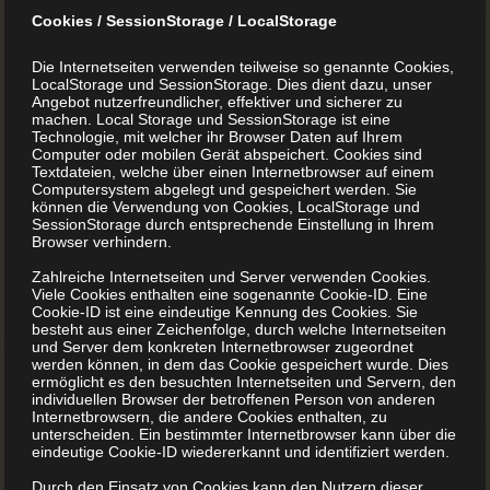
Cookies / SessionStorage / LocalStorage
Die Internetseiten verwenden teilweise so genannte Cookies,
LocalStorage und SessionStorage. Dies dient dazu, unser
Angebot nutzerfreundlicher, effektiver und sicherer zu
machen. Local Storage und SessionStorage ist eine
Technologie, mit welcher ihr Browser Daten auf Ihrem
Computer oder mobilen Gerät abspeichert. Cookies sind
Textdateien, welche über einen Internetbrowser auf einem
Computersystem abgelegt und gespeichert werden. Sie
können die Verwendung von Cookies, LocalStorage und
Kochbuch drucken lassen
SessionStorage durch entsprechende Einstellung in Ihrem
Browser verhindern.
Zahlreiche Internetseiten und Server verwenden Cookies.
Sie wollen ein Kochbuch drucken? Mit BuchDrucker.at
Viele Cookies enthalten eine sogenannte Cookie-ID. Eine
klappt es Nach Jahren, in denen zwar gerne und viel
Cookie-ID ist eine eindeutige Kennung des Cookies. Sie
besteht aus einer Zeichenfolge, durch welche Internetseiten
über Ernährung diskutiert, aber nur ungern daheim
und Server dem konkreten Internetbrowser zugeordnet
gekocht wurde, erleben wir einen Wandel. Auch bei
werden können, in dem das Cookie gespeichert wurde. Dies
ermöglicht es den besuchten Internetseiten und Servern, den
immer mehr jungen Menschen geht der Trend weg von
individuellen Browser der betroffenen Person von anderen
Internetbrowsern, die andere Cookies enthalten, zu
Fastfood hin zum guten alten Rezeptbuch. Warum man
unterscheiden. Ein bestimmter Internetbrowser kann über die
ein Kochbuch drucken lassen ...
eindeutige Cookie-ID wiedererkannt und identifiziert werden.
Durch den Einsatz von Cookies kann den Nutzern dieser