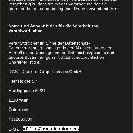
Mit uns zum eigenen Backbuch Backbücher drucken
verstehen gibt, dass sie mit der Verarbeitung der sie
betreffenden personenbezogenen Daten einverstanden ist.
lassen ist leicht Backen, kaum ein Begriff kann so
schnell Erinnerungen an die eigene Kindheit
wachrufen. Man kann die elterliche Küche geradezu
Name und Anschrift des für die Verarbeitung
Verantwortlichen
riechen und schmecken. Vor allem vorweihnachtliche
Gerüche kommen einem in den Sinn. Zimt, Orangeat
Verantwortlicher im Sinne der Datenschutz-
Grundverordnung, sonstiger in den Mitgliedstaaten der
und frischer Teig, den man von den Stäben des Mixers
Europäischen Union geltenden Datenschutzgesetze und
...
anderer Bestimmungen mit datenschutzrechtlichem
Charakter ist die:
DGS - Druck- u. Graphikservice GmbH
MEHR LESEN
Herr Holger Sin
Hardeggasse 69/21
1120 Wien
Österreich
4312839999
E-Mail: