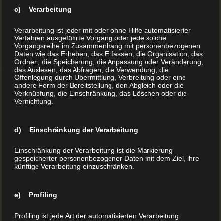
c) Verarbeitung
Verarbeitung ist jeder mit oder ohne Hilfe automatisierter
Verfahren ausgeführte Vorgang oder jede solche
Vorgangsreihe im Zusammenhang mit personenbezogenen
Daten wie das Erheben, das Erfassen, die Organisation, das
Ordnen, die Speicherung, die Anpassung oder Veränderung,
das Auslesen, das Abfragen, die Verwendung, die
Offenlegung durch Übermittlung, Verbreitung oder eine
Eigenverlag Österreich –
andere Form der Bereitstellung, den Abgleich oder die
Verknüpfung, die Einschränkung, das Löschen oder die
Vernichtung.
Selbstverlag mein Buch
d) Einschränkung der Verarbeitung
Eigenverlag Buch – Selbstverlag in Österreich Alle
Vorteile & Nachteile Der Eigenverlag, auch bekannt als
Einschränkung der Verarbeitung ist die Markierung
Selbstverlag, bietet Autoren die Möglichkeit, ihre Werke
gespeicherter personenbezogener Daten mit dem Ziel, ihre
künftige Verarbeitung einzuschränken.
eigenständig zu veröffentlichen. Hier sind einige der
wesentlichen Vorteile: Kontrolle:Als Selbstverleger
behältst du die vollständige Kontrolle über alle Aspekte
e) Profiling
deines Buches, einschließlich Inhalt, Design,
Profiling ist jede Art der automatisierten Verarbeitung
Preisgestaltung und Vertriebswege. Du entscheidest,