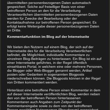
übermittelten personenbezogenen Daten automatisch
gespeichert. Solche auf freiwilliger Basis von einer
betroffenen Person an den für die Verarbeitung
Verantwortlichen übermittelten personenbezogenen Daten
werden für Zwecke der Bearbeitung oder der
Kontaktaufnahme zur betroffenen Person gespeichert. Es
erfolgt keine Weitergabe dieser personenbezogenen Daten
an Dritte.
Kommentarfunktion im Blog auf der Internetseite
Wir bieten den Nutzern auf einem Blog, der sich auf der
Internetseite des für die Verarbeitung Verantwortlichen
befindet, die Möglichkeit, individuelle Kommentare zu
einzelnen Blog-Beiträgen zu hinterlassen. Ein Blog ist ein auf
einer Internetseite geführtes, in der Regel öffentlich
einsehbares Portal, in welchem eine oder mehrere Personen,
die Blogger oder Web-Blogger genannt werden, Artikel
posten oder Gedanken in sogenannten Blogposts
niederschreiben können. Die Blogposts können in der Regel
von Dritten kommentiert werden.
Kinderbuecher drucken
Hinterlässt eine betroffene Person einen Kommentar in dem
und binden
auf dieser Internetseite veröffentlichten Blog, werden neben
den von der betroffenen Person hinterlassenen
Kommentaren auch Angaben zum Zeitpunkt der
Kommentareingabe sowie zu dem von der betroffenen
„Liest Du mir noch etwas vor?“ Kinder lieben
Person gewählten Nutzernamen (Pseudonym) gespeichert