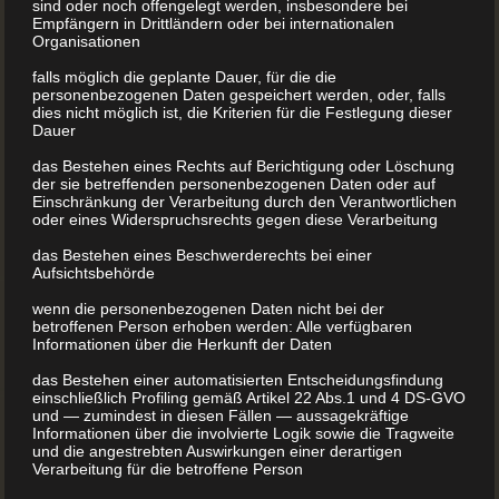
sind oder noch offengelegt werden, insbesondere bei
Empfängern in Drittländern oder bei internationalen
Organisationen
falls möglich die geplante Dauer, für die die
personenbezogenen Daten gespeichert werden, oder, falls
dies nicht möglich ist, die Kriterien für die Festlegung dieser
Dauer
das Bestehen eines Rechts auf Berichtigung oder Löschung
der sie betreffenden personenbezogenen Daten oder auf
Einschränkung der Verarbeitung durch den Verantwortlichen
oder eines Widerspruchsrechts gegen diese Verarbeitung
das Bestehen eines Beschwerderechts bei einer
Aufsichtsbehörde
Buchrücken
wenn die personenbezogenen Daten nicht bei der
betroffenen Person erhoben werden: Alle verfügbaren
Informationen über die Herkunft der Daten
Buchrücken Ein schöner Buchrücken kann auch
entzücken. Egal, ob Sie sich Geschichten oder Rezepte
das Bestehen einer automatisierten Entscheidungsfindung
einschließlich Profiling gemäß Artikel 22 Abs.1 und 4 DS-GVO
ausdenken, Historie oder Fiktion niederschreiben – der
und — zumindest in diesen Fällen — aussagekräftige
BuchDrucker.at ist Ihr professioneller Partner in allen
Informationen über die involvierte Logik sowie die Tragweite
und die angestrebten Auswirkungen einer derartigen
Fragen um Ihr Buchprojekt.
Verarbeitung für die betroffene Person