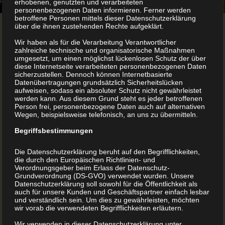
erhobenen, genutzten und verarbeiteten
personenbezogenen Daten informieren. Ferner werden
betroffene Personen mittels dieser Datenschutzerklärung
über die ihnen zustehenden Rechte aufgeklärt.
Wir haben als für die Verarbeitung Verantwortlicher
zahlreiche technische und organisatorische Maßnahmen
umgesetzt, um einen möglichst lückenlosen Schutz der über
diese Internetseite verarbeiteten personenbezogenen Daten
sicherzustellen. Dennoch können Internetbasierte
Datenübertragungen grundsätzlich Sicherheitslücken
aufweisen, sodass ein absoluter Schutz nicht gewährleistet
werden kann. Aus diesem Grund steht es jeder betroffenen
Person frei, personenbezogene Daten auch auf alternativen
Wegen, beispielsweise telefonisch, an uns zu übermitteln.
Begriffsbestimmungen
Die Datenschutzerklärung beruht auf den Begrifflichkeiten,
die durch den Europäischen Richtlinien- und
Verordnungsgeber beim Erlass der Datenschutz-
Grundverordnung (DS-GVO) verwendet wurden. Unsere
Datenschutzerklärung soll sowohl für die Öffentlichkeit als
Kirchberger Häuserbuch
auch für unsere Kunden und Geschäftspartner einfach lesbar
und verständlich sein. Um dies zu gewährleisten, möchten
wir vorab die verwendeten Begrifflichkeiten erläutern.
Kirchberger Häuserbuch: 320 Häuser und Höfe im
Wir verwenden in dieser Datenschutzerklärung unter