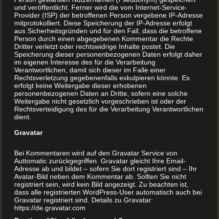
Geschichten und Bücher. So gesehen, kann man das
und veröffentlicht. Ferner wird die vom Internet-Service-
Provider (ISP) der betroffenen Person vergebene IP-Adresse
Kinderbuch als das wichtigste Buch überhaupt
mitprotokolliert. Diese Speicherung der IP-Adresse erfolgt
aus Sicherheitsgründen und für den Fall, dass die betroffene
bezeichnen – wer so früh beginnt, sich für gedruckte,
Person durch einen abgegebenen Kommentar die Rechte
illustrierte und gebundene Geschichten zu
Dritter verletzt oder rechtswidrige Inhalte postet. Die
Speicherung dieser personenbezogenen Daten erfolgt daher
interessieren, wird Bücher fix in sein Leben integrieren.
im eigenen Interesse des für die Verarbeitung
Auch beim Buchdrucker.at stehen Kinderbücher an
Verantwortlichen, damit sich dieser im Falle einer
Rechtsverletzung gegebenenfalls exkulpieren könnte. Es
oberster Stelle – ...
erfolgt keine Weitergabe dieser erhobenen
personenbezogenen Daten an Dritte, sofern eine solche
Weitergabe nicht gesetzlich vorgeschrieben ist oder der
Rechtsverteidigung des für die Verarbeitung Verantwortlichen
MEHR LESEN
dient.
Gravatar
Bei Kommentaren wird auf den Gravatar Service von
Auttomatic zurückgegriffen. Gravatar gleicht Ihre Email-
Adresse ab und bildet – sofern Sie dort registriert sind – Ihr
Avatar-Bild neben dem Kommentar ab. Sollten Sie nicht
registriert sein, wird kein Bild angezeigt. Zu beachten ist,
dass alle registrierten WordPress-User automatisch auch bei
Gravatar registriert sind. Details zu Gravatar:
https://de.gravatar.com