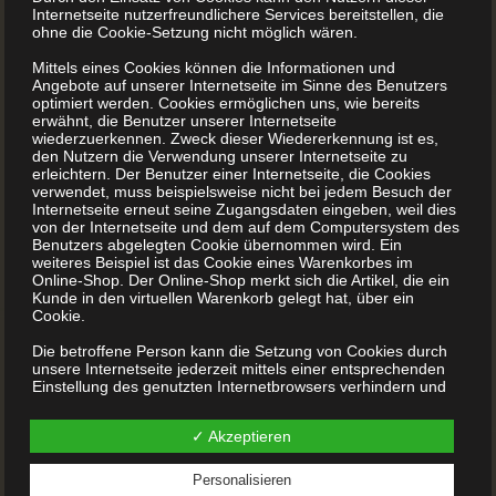
Internetseite nutzerfreundlichere Services bereitstellen, die
Kinderbuch quadratisch
ohne die Cookie-Setzung nicht möglich wären.
Mittels eines Cookies können die Informationen und
Angebote auf unserer Internetseite im Sinne des Benutzers
optimiert werden. Cookies ermöglichen uns, wie bereits
erwähnt, die Benutzer unserer Internetseite
wiederzuerkennen. Zweck dieser Wiedererkennung ist es,
den Nutzern die Verwendung unserer Internetseite zu
erleichtern. Der Benutzer einer Internetseite, die Cookies
verwendet, muss beispielsweise nicht bei jedem Besuch der
Internetseite erneut seine Zugangsdaten eingeben, weil dies
von der Internetseite und dem auf dem Computersystem des
Kinderbuch, Querformat
Benutzers abgelegten Cookie übernommen wird. Ein
weiteres Beispiel ist das Cookie eines Warenkorbes im
Online-Shop. Der Online-Shop merkt sich die Artikel, die ein
Kunde in den virtuellen Warenkorb gelegt hat, über ein
Cookie.
Die betroffene Person kann die Setzung von Cookies durch
unsere Internetseite jederzeit mittels einer entsprechenden
Einstellung des genutzten Internetbrowsers verhindern und
damit der Setzung von Cookies dauerhaft widersprechen.
Ferner können bereits gesetzte Cookies jederzeit über einen
✓ Akzeptieren
Internetbrowser oder andere Softwareprogramme gelöscht
werden. Dies ist in allen gängigen Internetbrowsern möglich.
Deaktiviert die betroffene Person die Setzung von Cookies in
Personalisieren
dem genutzten Internetbrowser, sind unter Umständen nicht