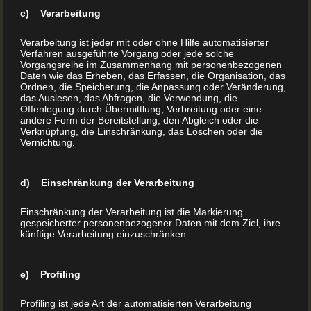
c) Verarbeitung
Kinder entwickeln lebhafte Phantasie beim „Lesen“ und
Erzählen – deshalb sollte man sich immer für einen
Verarbeitung ist jeder mit oder ohne Hilfe automatisierter
Verfahren ausgeführte Vorgang oder jede solche
festen Einband – ein so genanntes Hardcover
Vorgangsreihe im Zusammenhang mit personenbezogenen
entscheiden. Diese Art der Buchbindung ist robust und
Daten wie das Erheben, das Erfassen, die Organisation, das
Ordnen, die Speicherung, die Anpassung oder Veränderung,
hat den großen Vorteil, beim Anschauen offen liegen
das Auslesen, das Abfragen, die Verwendung, die
Offenlegung durch Übermittlung, Verbreitung oder eine
zu bleiben und nicht zuzuklappen.
andere Form der Bereitstellung, den Abgleich oder die
Verknüpfung, die Einschränkung, das Löschen oder die
Den Bucheinband kann man natürlich noch besonders
Vernichtung.
gestalten – eine matte oder glänzende
Cellophanierung und Veredelungen mit farbigen 3D
d) Einschränkung der Verarbeitung
Lacken zum Beispiel ziehen Kinderaugen magisch an
und kleine Hände fühlen den 3D Effekt!
Einschränkung der Verarbeitung ist die Markierung
gespeicherter personenbezogener Daten mit dem Ziel, ihre
künftige Verarbeitung einzuschränken.
Bei den Buchseiten achten wir ebenfalls darauf, dass
es sich um ein festeres Papier mit einer höheren
e) Profiling
Grammatur (140-160g/qm) handelt und haptisch für
Profiling ist jede Art der automatisierten Verarbeitung