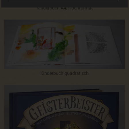
alle Funktionen unserer Internetseite vollumfänglich nutzbar.
Kinderbuch A4, Hochformat
Erfassung von allgemeinen Daten und Informationen
Die Internetseite erfasst mit jedem Aufruf der Internetseite
durch eine betroffene Person oder ein automatisiertes
System eine Reihe von allgemeinen Daten und
Informationen. Diese allgemeinen Daten und Informationen
werden in den Logfiles des Servers gespeichert. Erfasst
werden können die (1) verwendeten Browsertypen und
Versionen, (2) das vom zugreifenden System verwendete
Betriebssystem, (3) die Internetseite, von welcher ein
zugreifendes System auf unsere Internetseite gelangt
(sogenannte Referrer), (4) die Unterwebseiten, welche über
ein zugreifendes System auf unserer Internetseite
Kinderbuch quadratisch
angesteuert werden, (5) das Datum und die Uhrzeit eines
Zugriffs auf die Internetseite, (6) eine Internet-Protokoll-
Adresse (IP-Adresse), (7) der Internet-Service-Provider des
zugreifenden Systems und (8) sonstige ähnliche Daten und
Informationen, die der Gefahrenabwehr im Falle von
Angriffen auf unsere informationstechnologischen Systeme
dienen.
Bei der Nutzung dieser allgemeinen Daten und Informationen
ziehen wird keine Rückschlüsse auf die betroffene Person.
Diese Informationen werden vielmehr benötigt, um (1) die
Inhalte unserer Internetseite korrekt auszuliefern, (2) die