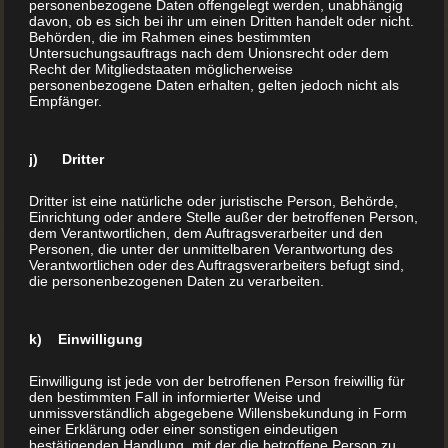
Kinderbuches bekommen Sie gern und kostenlos
personenbezogene Daten offengelegt werden, unabhängig
davon, ob es sich bei ihr um einen Dritten handelt oder nicht.
Auskunft vom Profi. Bei einer geplanten Auflage von
Behörden, die im Rahmen eines bestimmten
Untersuchungsauftrags nach dem Unionsrecht oder dem
100 Büchern gibt es vorab sogar ein kostenloses
Recht der Mitgliedstaaten möglicherweise
personenbezogene Daten erhalten, gelten jedoch nicht als
Musterbuch – liegt die Auflagenhöhe darunter kostet
Empfänger.
es 70€.
j) Dritter
Dritter ist eine natürliche oder juristische Person, Behörde,
Einrichtung oder andere Stelle außer der betroffenen Person,
dem Verantwortlichen, dem Auftragsverarbeiter und den
Personen, die unter der unmittelbaren Verantwortung des
Verantwortlichen oder des Auftragsverarbeiters befugt sind,
die personenbezogenen Daten zu verarbeiten.
k) Einwilligung
Einwilligung ist jede von der betroffenen Person freiwillig für
den bestimmten Fall in informierter Weise und
unmissverständlich abgegebene Willensbekundung in Form
einer Erklärung oder einer sonstigen eindeutigen
bestätigenden Handlung, mit der die betroffene Person zu