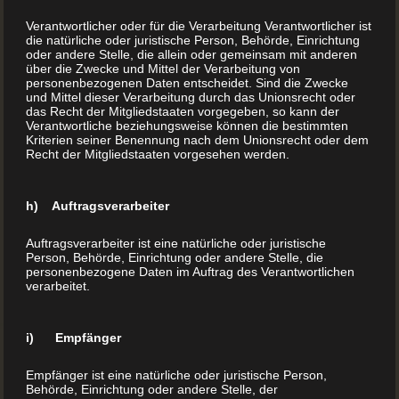
Verantwortlicher oder für die Verarbeitung Verantwortlicher ist
die natürliche oder juristische Person, Behörde, Einrichtung
Zugegeben – das sind eine Menge Informationen….
oder andere Stelle, die allein oder gemeinsam mit anderen
über die Zwecke und Mittel der Verarbeitung von
Das Allerbeste ist – Sie vereinbaren einen persönlichen
personenbezogenen Daten entscheidet. Sind die Zwecke
Termin bei uns. Der Buchdrucker kann Sie am besten
und Mittel dieser Verarbeitung durch das Unionsrecht oder
das Recht der Mitgliedstaaten vorgegeben, so kann der
individuell beraten – mit 29 Jahren Erfahrung im
Verantwortliche beziehungsweise können die bestimmten
Kriterien seiner Benennung nach dem Unionsrecht oder dem
Buchdruck gibt es zwar immer neue Möglichkeiten, das
Recht der Mitgliedstaaten vorgesehen werden.
Meiste jedoch sind Basisinformationen und wertvolle
Tipps vom Fachmann. Damit erspart man sich vor
h) Auftragsverarbeiter
allem unliebsame Überraschungen….
Auftragsverarbeiter ist eine natürliche oder juristische
Außerdem haben Sie die Möglichkeit, hunderte
Person, Behörde, Einrichtung oder andere Stelle, die
Referenzbücher anzuschauen und sich einen
personenbezogene Daten im Auftrag des Verantwortlichen
verarbeitet.
lebendigen Eindruck von Material, Druckverfahren,
Buchbindung und Bearbeitung zu machen.
i) Empfänger
Empfänger ist eine natürliche oder juristische Person,
Auch zum Thema Marketing und Verkauf Ihres
Behörde, Einrichtung oder andere Stelle, der