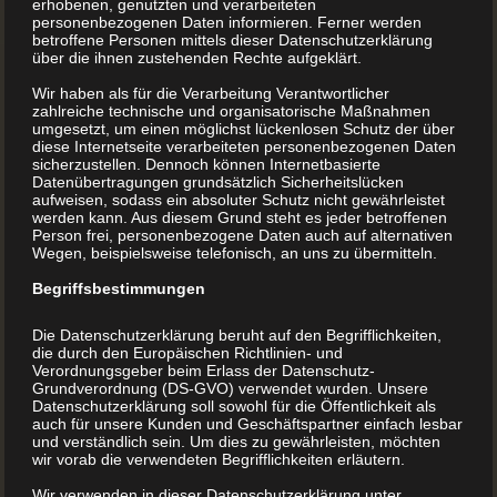
erhobenen, genutzten und verarbeiteten
personenbezogenen Daten informieren. Ferner werden
betroffene Personen mittels dieser Datenschutzerklärung
über die ihnen zustehenden Rechte aufgeklärt.
Wir haben als für die Verarbeitung Verantwortlicher
zahlreiche technische und organisatorische Maßnahmen
umgesetzt, um einen möglichst lückenlosen Schutz der über
„Liest Du mir noch
diese Internetseite verarbeiteten personenbezogenen Daten
sicherzustellen. Dennoch können Internetbasierte
Datenübertragungen grundsätzlich Sicherheitslücken
etwas vor?“
aufweisen, sodass ein absoluter Schutz nicht gewährleistet
werden kann. Aus diesem Grund steht es jeder betroffenen
Person frei, personenbezogene Daten auch auf alternativen
Wegen, beispielsweise telefonisch, an uns zu übermitteln.
Kinder lieben Geschichten und Bücher. So gesehen,
Begriffsbestimmungen
kann man das Kinderbuch als das wichtigste Buch
überhaupt bezeichnen – wer so früh beginnt, sich für
Die Datenschutzerklärung beruht auf den Begrifflichkeiten,
die durch den Europäischen Richtlinien- und
gedruckte, illustrierte und gebundene Geschichten zu
Verordnungsgeber beim Erlass der Datenschutz-
Grundverordnung (DS-GVO) verwendet wurden. Unsere
interessieren, wird Bücher fix in sein Leben integrieren.
Datenschutzerklärung soll sowohl für die Öffentlichkeit als
auch für unsere Kunden und Geschäftspartner einfach lesbar
und verständlich sein. Um dies zu gewährleisten, möchten
wir vorab die verwendeten Begrifflichkeiten erläutern.
Auch beim Buchdrucker.at stehen Kinderbücher an
oberster Stelle – viele AutorInnen schreiben und
Wir verwenden in dieser Datenschutzerklärung unter