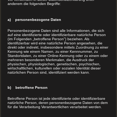
anderem die folgenden Begriffe:
illustrieren spannende Inhalte für die Jüngsten und
lassen bei uns ihr Kinderbuch drucken und binden.
a) personenbezogene Daten
Damit die Planung eines solchen Buchprojektes
Personenbezogene Daten sind alle Informationen, die sich
auf eine identifizierte oder identifizierbare natürliche Person
leichter fällt, haben wir einige wissenswerte Fakten
(im Folgenden „betroffene Person") beziehen. Als
identifizierbar wird eine natürliche Person angesehen, die
zusammengetragen, die speziell für den Buchdruck
direkt oder indirekt, insbesondere mittels Zuordnung zu einer
Kennung wie einem Namen, zu einer Kennnummer, zu
von Kinderbüchern gelten:
Standortdaten, zu einer Online-Kennung oder zu einem oder
mehreren besonderen Merkmalen, die Ausdruck der
physischen, physiologischen, genetischen, psychischen,
Empfehlenswerte Formate sind:
wirtschaftlichen, kulturellen oder sozialen Identität dieser
natürlichen Person sind, identifiziert werden kann.
A4 hoch und quer
b) betroffene Person
A5 hoch und quer
Betroffene Person ist jede identifizierte oder identifizierbare
Quadratisch 21x21cm
natürliche Person, deren personenbezogene Daten von dem
für die Verarbeitung Verantwortlichen verarbeitet werden.
Kinder spielen mit ihrer Literatur – vor allem kleine