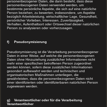
ein Kinderbuch geeignet ist. Raue, griffige und
personenbezogener Daten, die darin besteht, dass diese
personenbezogenen Daten verwendet werden, um
natürliche Papiersorten eignen sich sehr gut – sie sind
bestimmte persönliche Aspekte, die sich auf eine natürliche
Person beziehen, zu bewerten, insbesondere, um Aspekte
auch perfekt zum Ausmalen…
bezüglich Arbeitsleistung, wirtschaftlicher Lage, Gesundheit,
persönlicher Vorlieben, Interessen, Zuverlässigkeit,
Verhalten, Aufenthaltsort oder Ortswechsel dieser natürlichen
Person zu analysieren oder vorherzusagen.
Bei größeren Kindern kann man auch zum glatten
Bilderdruckpapier greifen, das es matt, seidenmatt und
f) Pseudonymisierung
glänzend gibt. Hier werden Illustrationen sehr
farbintensiv wiedergegeben.
Pseudonymisierung ist die Verarbeitung personenbezogener
Daten in einer Weise, auf welche die personenbezogenen
Daten ohne Hinzuziehung zusätzlicher Informationen nicht
mehr einer spezifischen betroffenen Person zugeordnet
Je nachdem, wie umfangreich so ein Kinderbuch ist,
werden können, sofern diese zusätzlichen Informationen
können die Seiten geklebt oder geheftet werden. 24
gesondert aufbewahrt werden und technischen und
organisatorischen Maßnahmen unterliegen, die
Seiten sind das Minimum – bis 28 Seiten wird der so
gewährleisten, dass die personenbezogenen Daten nicht
einer identifizierten oder identifizierbaren natürlichen Person
genannte Kern mit einer stabiler PUR-Klebebindung
zugewiesen werden.
verarbeitet.
Ab 32 Seiten gibt es bereits die klassische
g) Verantwortlicher oder für die Verarbeitung
Verantwortlicher
Fadenheftung, die besonders lange hält.