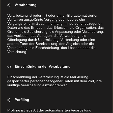
c) Verarbeitung
Verarbeitung ist jeder mit oder ohne Hilfe automatisierter
Verfahren ausgeführte Vorgang oder jede solche
Vorgangsreihe im Zusammenhang mit personenbezogenen
Daten wie das Erheben, das Erfassen, die Organisation, das
Ordnen, die Speicherung, die Anpassung oder Veränderung,
das Auslesen, das Abfragen, die Verwendung, die
Offenlegung durch Übermittlung, Verbreitung oder eine
andere Form der Bereitstellung, den Abgleich oder die
Verknüpfung, die Einschränkung, das Löschen oder die
Vernichtung.
Kinderbuch drucken
lassen
d) Einschränkung der Verarbeitung
Einschränkung der Verarbeitung ist die Markierung
Kinderbuch drucken lassen Mit Buchdrucker.at gelingt
gespeicherter personenbezogener Daten mit dem Ziel, ihre
künftige Verarbeitung einzuschränken.
es Ihnen! Für die meisten Menschen sind die
Erinnerungen an ihre Kindheit untrennbar mit
Geschichten verbunden. Geschichten, die in den
e) Profiling
Kinderbüchern jener Tage verewigt schienen.
Profiling ist jede Art der automatisierten Verarbeitung
Detektivgeschichten gehörten ebenso dazu wie ganze