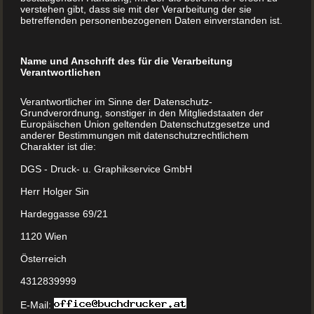
MEHR LESEN
verstehen gibt, dass sie mit der Verarbeitung der sie
betreffenden personenbezogenen Daten einverstanden ist.
Name und Anschrift des für die Verarbeitung
Verantwortlichen
Sie planen eine
Verantwortlicher im Sinne der Datenschutz-
Grundverordnung, sonstiger in den Mitgliedstaaten der
Familienchronik?
Europäischen Union geltenden Datenschutzgesetze und
anderer Bestimmungen mit datenschutzrechtlichem
Charakter ist die:
Sie planen eine Familienchronik? BuchDrucker.at hilft
DGS - Druck- u. Graphikservice GmbH
Ihnen dabei Einige der erfolgreichsten Filme und Serien
Herr Holger Sin
haben ein gemeinsames Thema: Sie handeln von
Hardeggasse 69/21
Familiengeschichten. Manchmal liebenswert,
manchmal dramatisch, aber immer spannend erzählt.
1120 Wien
Menschliche Schicksale über viele Jahre, vielleicht sogar
Österreich
über Generationen zu begleiten, fesselt uns. Von der
4312839999
Idee zum Druck Doch was sind die Kunstfiguren auf
einem […]
E-Mail: