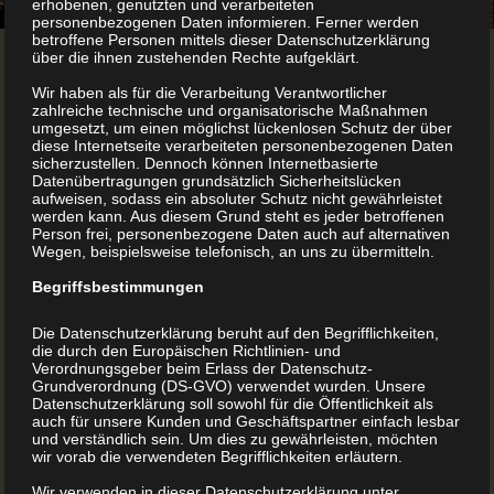
erhobenen, genutzten und verarbeiteten
personenbezogenen Daten informieren. Ferner werden
betroffene Personen mittels dieser Datenschutzerklärung
über die ihnen zustehenden Rechte aufgeklärt.
Wir haben als für die Verarbeitung Verantwortlicher
zahlreiche technische und organisatorische Maßnahmen
umgesetzt, um einen möglichst lückenlosen Schutz der über
diese Internetseite verarbeiteten personenbezogenen Daten
sicherzustellen. Dennoch können Internetbasierte
Datenübertragungen grundsätzlich Sicherheitslücken
aufweisen, sodass ein absoluter Schutz nicht gewährleistet
werden kann. Aus diesem Grund steht es jeder betroffenen
Person frei, personenbezogene Daten auch auf alternativen
Wegen, beispielsweise telefonisch, an uns zu übermitteln.
Begriffsbestimmungen
Eigenverlag Österreich –
Die Datenschutzerklärung beruht auf den Begrifflichkeiten,
die durch den Europäischen Richtlinien- und
Selbstverlag mein Buch
Verordnungsgeber beim Erlass der Datenschutz-
Grundverordnung (DS-GVO) verwendet wurden. Unsere
Datenschutzerklärung soll sowohl für die Öffentlichkeit als
auch für unsere Kunden und Geschäftspartner einfach lesbar
Eigenverlag Buch – Selbstverlag in Österreich Alle
und verständlich sein. Um dies zu gewährleisten, möchten
wir vorab die verwendeten Begrifflichkeiten erläutern.
Vorteile & Nachteile Der Eigenverlag, auch bekannt als
Selbstverlag, bietet Autoren die Möglichkeit, ihre Werke
Wir verwenden in dieser Datenschutzerklärung unter