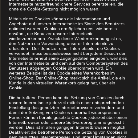
Internetseite nutzerfreundlichere Services bereitstellen, die
ohne die Cookie-Setzung nicht möglich wären.
Mittels eines Cookies können die Informationen und
Angebote auf unserer Internetseite im Sinne des Benutzers
Ortschronik drucken und
optimiert werden. Cookies ermöglichen uns, wie bereits
erwähnt, die Benutzer unserer Internetseite
wiederzuerkennen. Zweck dieser Wiedererkennung ist es,
binden lassen
den Nutzern die Verwendung unserer Internetseite zu
erleichtern. Der Benutzer einer Internetseite, die Cookies
verwendet, muss beispielsweise nicht bei jedem Besuch der
Internetseite erneut seine Zugangsdaten eingeben, weil dies
Wollen Sie eine Ortschronik drucken lassen? Wir
von der Internetseite und dem auf dem Computersystem des
begleiten Sie, bis zum fertigen Buch Vom Dorf über den
Benutzers abgelegten Cookie übernommen wird. Ein
weiteres Beispiel ist das Cookie eines Warenkorbes im
gewachsenen Stadtteil bis zur boomenden Großstadt
Online-Shop. Der Online-Shop merkt sich die Artikel, die ein
hat jeder Ort seine eigene Geschichte. Eine Geschichte,
Kunde in den virtuellen Warenkorb gelegt hat, über ein
Cookie.
die es wert ist, in einer Ortschronik oder Dorfchronik
für künftige Generationen festgehalten zu werden. Um
Die betroffene Person kann die Setzung von Cookies durch
unsere Internetseite jederzeit mittels einer entsprechenden
Ihnen diese Aufgabe möglichst leicht zu machen, haben
Einstellung des genutzten Internetbrowsers verhindern und
damit der Setzung von Cookies dauerhaft widersprechen.
[…]
Ferner können bereits gesetzte Cookies jederzeit über einen
Internetbrowser oder andere Softwareprogramme gelöscht
werden. Dies ist in allen gängigen Internetbrowsern möglich.
Deaktiviert die betroffene Person die Setzung von Cookies in
MEHR LESEN
dem genutzten Internetbrowser, sind unter Umständen nicht