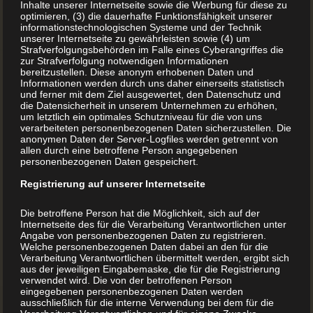
Inhalte unserer Internetseite sowie die Werbung für diese zu
Staatspreis schönste
optimieren, (3) die dauerhafte Funktionsfähigkeit unserer
informationstechnologischen Systeme und der Technik
unserer Internetseite zu gewährleisten sowie (4) um
Bücher Österreichs
Strafverfolgungsbehörden im Falle eines Cyberangriffes die
zur Strafverfolgung notwendigen Informationen
bereitzustellen. Diese anonym erhobenen Daten und
Verleihung des Staatspreises für die schönsten Bücher
Informationen werden durch uns daher einerseits statistisch
und ferner mit dem Ziel ausgewertet, den Datenschutz und
Österreichs Wenn alles passt … Idee Beratung
die Datensicherheit in unserem Unternehmen zu erhöhen,
Gestaltung Auswahl Druck Veredelung und Einreichung
um letztlich ein optimales Schutzniveau für die von uns
verarbeiteten personenbezogenen Daten sicherzustellen. Die
ist der www.BuchDrucker.at in Höchstform. Am
anonymen Daten der Server-Logfiles werden getrennt von
11.11.2021 wurde auf der Buch Wien das Projekt von
allen durch eine betroffene Person angegebenen
personenbezogenen Daten gespeichert.
David Einwaller als eines der schönsten Bücher 2020
Registrierung auf unserer Internetseite
mit dem Staatspreis ausgezeichnet. Wenn auch Sie ein
Buch drucken lassen möchten, […]
Die betroffene Person hat die Möglichkeit, sich auf der
Internetseite des für die Verarbeitung Verantwortlichen unter
Angabe von personenbezogenen Daten zu registrieren.
Welche personenbezogenen Daten dabei an den für die
MEHR LESEN
Verarbeitung Verantwortlichen übermittelt werden, ergibt sich
aus der jeweiligen Eingabemaske, die für die Registrierung
verwendet wird. Die von der betroffenen Person
eingegebenen personenbezogenen Daten werden
ausschließlich für die interne Verwendung bei dem für die