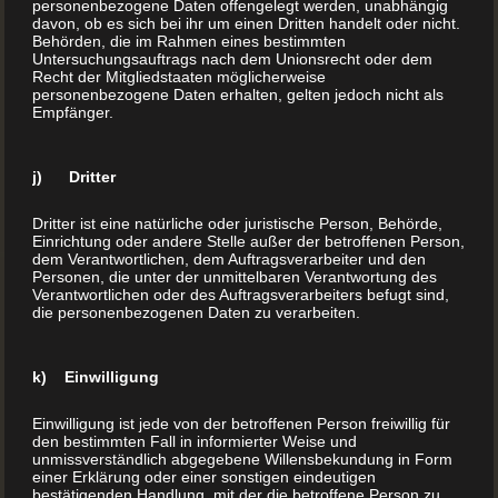
personenbezogene Daten offengelegt werden, unabhängig
davon, ob es sich bei ihr um einen Dritten handelt oder nicht.
Behörden, die im Rahmen eines bestimmten
Untersuchungsauftrags nach dem Unionsrecht oder dem
Recht der Mitgliedstaaten möglicherweise
personenbezogene Daten erhalten, gelten jedoch nicht als
Empfänger.
j) Dritter
Kochbuch drucken lassen
Dritter ist eine natürliche oder juristische Person, Behörde,
Einrichtung oder andere Stelle außer der betroffenen Person,
Sie wollen ein Kochbuch drucken? Mit BuchDrucker.at
dem Verantwortlichen, dem Auftragsverarbeiter und den
Personen, die unter der unmittelbaren Verantwortung des
klappt es Nach Jahren, in denen zwar gerne und viel
Verantwortlichen oder des Auftragsverarbeiters befugt sind,
die personenbezogenen Daten zu verarbeiten.
über Ernährung diskutiert, aber nur ungern daheim
gekocht wurde, erleben wir einen Wandel. Auch bei
immer mehr jungen Menschen geht der Trend weg von
k) Einwilligung
Fastfood hin zum guten alten Rezeptbuch. Warum man
Einwilligung ist jede von der betroffenen Person freiwillig für
ein Kochbuch drucken lassen sollte An […]
den bestimmten Fall in informierter Weise und
unmissverständlich abgegebene Willensbekundung in Form
einer Erklärung oder einer sonstigen eindeutigen
bestätigenden Handlung, mit der die betroffene Person zu