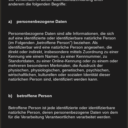
anderem die folgenden Begriffe:
eigenständig zu veröffentlichen. Hier sind einige der
wesentlichen Vorteile: Kontrolle:Als Selbstverleger
behältst du die vollständige Kontrolle über alle Aspekte
a) personenbezogene Daten
deines Buches, einschließlich Inhalt, Design,
Personenbezogene Daten sind alle Informationen, die sich
Preisgestaltung und Vertriebswege. Du entscheidest,
auf eine identifizierte oder identifizierbare natürliche Person
wie dein Buch aussehen […]
(im Folgenden „betroffene Person") beziehen. Als
identifizierbar wird eine natürliche Person angesehen, die
direkt oder indirekt, insbesondere mittels Zuordnung zu einer
Kennung wie einem Namen, zu einer Kennnummer, zu
MEHR LESEN
Standortdaten, zu einer Online-Kennung oder zu einem oder
mehreren besonderen Merkmalen, die Ausdruck der
physischen, physiologischen, genetischen, psychischen,
wirtschaftlichen, kulturellen oder sozialen Identität dieser
natürlichen Person sind, identifiziert werden kann.
b) betroffene Person
Betroffene Person ist jede identifizierte oder identifizierbare
natürliche Person, deren personenbezogene Daten von dem
für die Verarbeitung Verantwortlichen verarbeitet werden.