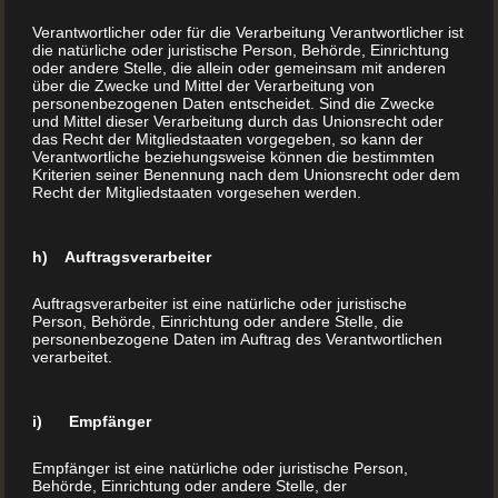
Backbuch drucken lassen
Verantwortlicher oder für die Verarbeitung Verantwortlicher ist
die natürliche oder juristische Person, Behörde, Einrichtung
oder andere Stelle, die allein oder gemeinsam mit anderen
Mit uns zum eigenen Backbuch Backbücher drucken
über die Zwecke und Mittel der Verarbeitung von
lassen ist leicht Backen, kaum ein Begriff kann so
personenbezogenen Daten entscheidet. Sind die Zwecke
und Mittel dieser Verarbeitung durch das Unionsrecht oder
schnell Erinnerungen an die eigene Kindheit
das Recht der Mitgliedstaaten vorgegeben, so kann der
wachrufen. Man kann die elterliche Küche geradezu
Verantwortliche beziehungsweise können die bestimmten
Kriterien seiner Benennung nach dem Unionsrecht oder dem
riechen und schmecken. Vor allem vorweihnachtliche
Recht der Mitgliedstaaten vorgesehen werden.
Gerüche kommen einem in den Sinn. Zimt, Orangeat
und frischer Teig, den man von den Stäben des Mixers
h) Auftragsverarbeiter
ablecken durfte, […]
Auftragsverarbeiter ist eine natürliche oder juristische
Person, Behörde, Einrichtung oder andere Stelle, die
MEHR LESEN
personenbezogene Daten im Auftrag des Verantwortlichen
verarbeitet.
i) Empfänger
Empfänger ist eine natürliche oder juristische Person,
Behörde, Einrichtung oder andere Stelle, der