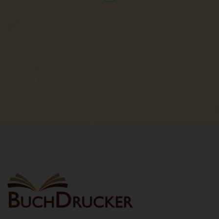
Routinemäßige Löschung und Sperrung von
personenbezogenen Daten
Der für die Verarbeitung Verantwortliche verarbeitet und
speichert personenbezogene Daten der betroffenen Person
nur für den Zeitraum, der zur Erreichung des
Speicherungszwecks erforderlich ist oder sofern dies durch
den Europäischen Richtlinien- und Verordnungsgeber oder
einen anderen Gesetzgeber in Gesetzen oder Vorschriften,
welchen der für die Verarbeitung Verantwortliche unterliegt,
vorgesehen wurde.
Entfällt der Speicherungszweck oder läuft eine vom
Europäischen Richtlinien- und Verordnungsgeber oder einem
anderen zuständigen Gesetzgeber vorgeschriebene
Speicherfrist ab, werden die personenbezogenen Daten
routinemäßig und entsprechend den gesetzlichen
Vorschriften gesperrt oder gelöscht.
Rechte der betroffenen Person
a) Recht auf Bestätigung
Jede betroffene Person hat das vom Europäischen
Richtlinien- und Verordnungsgeber eingeräumte Recht, von