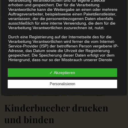
Verarbeitung Verantwortlichen und für eigene Zwecke
erhoben und gespeichert. Der für die Verarbeitung
Verantwortliche kann die Weitergabe an einen oder mehrere
Auftragsverarbeiter, beispielsweise einen Paketdienstleister,
veranlassen, der die personenbezogenen Daten ebenfalls
ausschließlich für eine interne Verwendung, die dem für die
Verarbeitung Verantwortlichen zuzurechnen ist, nutzt.
Durch eine Registrierung auf der Internetseite des für die
Verarbeitung Verantwortlichen wird ferner die vom Internet-
Service-Provider (ISP) der betroffenen Person vergebene IP-
Adresse, das Datum sowie die Uhrzeit der Registrierung
gespeichert. Die Speicherung dieser Daten erfolgt vor dem
Hintergrund, dass nur so der Missbrauch unserer Dienste
verhindert werden kann, und diese Daten im Bedarfsfall
ermöglichen, begangene Straftaten aufzuklären. Insofern ist
✓ Akzeptieren
die Speicherung dieser Daten zur Absicherung des für die
Verarbeitung Verantwortlichen erforderlich. Eine Weitergabe
dieser Daten an Dritte erfolgt grundsätzlich nicht, sofern
Personalisieren
keine gesetzliche Pflicht zur Weitergabe besteht oder die
Weitergabe der Strafverfolgung dient.
Die Registrierung der betroffenen Person unter freiwilliger
Kinderbuecher drucken
Angabe personenbezogener Daten dient dem für die
Verarbeitung Verantwortlichen dazu, der betroffenen Person
Inhalte oder Leistungen anzubieten, die aufgrund der Natur
und binden
der Sache nur registrierten Benutzern angeboten werden
können. Registrierten Personen steht die Möglichkeit frei, die