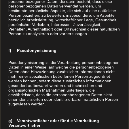
personenbezogener Daten, die darin besteht, dass diese
Klassenzimmer, die fliegen konnten. Es war eine
personenbezogenen Daten verwendet werden, um
bestimmte persönliche Aspekte, die sich auf eine natürliche
unbeschwerte Zeit, und unsere Kinderbücher hatten
Person beziehen, zu bewerten, insbesondere, um Aspekte
einen großen Anteil daran. Gelesen […]
bezüglich Arbeitsleistung, wirtschaftlicher Lage, Gesundheit,
persönlicher Vorlieben, Interessen, Zuverlässigkeit,
Verhalten, Aufenthaltsort oder Ortswechsel dieser natürlichen
Person zu analysieren oder vorherzusagen.
MEHR LESEN
f) Pseudonymisierung
Pseudonymisierung ist die Verarbeitung personenbezogener
Daten in einer Weise, auf welche die personenbezogenen
Daten ohne Hinzuziehung zusätzlicher Informationen nicht
mehr einer spezifischen betroffenen Person zugeordnet
werden können, sofern diese zusätzlichen Informationen
gesondert aufbewahrt werden und technischen und
organisatorischen Maßnahmen unterliegen, die
gewährleisten, dass die personenbezogenen Daten nicht
einer identifizierten oder identifizierbaren natürlichen Person
zugewiesen werden.
g) Verantwortlicher oder für die Verarbeitung
Verantwortlicher