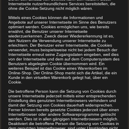
Sie benötigen nach Möglichkeit gute Fotos oder andere
Internetseite nutzerfreundlichere Services bereitstellen, die
ohne die Cookie-Setzung nicht möglich wären.
Bilder, die Software zur Bearbeitung und eine ansprechende
Mittels eines Cookies können die Informationen und
Rezeptsammlung, von der Sie selbst überzeugt sind. Das
Angebote auf unserer Internetseite im Sinne des Benutzers
ist die Basis für ein lesenswertes Backbuch. Das gilt auch
optimiert werden. Cookies ermöglichen uns, wie bereits
erwähnt, die Benutzer unserer Internetseite
für ein Kochbuch.
wiederzuerkennen. Zweck dieser Wiedererkennung ist es,
den Nutzern die Verwendung unserer Internetseite zu
erleichtern. Der Benutzer einer Internetseite, die Cookies
verwendet, muss beispielsweise nicht bei jedem Besuch der
Wie viele Rezepte benötigt man für ein
Internetseite erneut seine Zugangsdaten eingeben, weil dies
Backbuch oder ein Kochbuch?
von der Internetseite und dem auf dem Computersystem des
Benutzers abgelegten Cookie übernommen wird. Ein
weiteres Beispiel ist das Cookie eines Warenkorbes im
Die Frage ist berechtigt, aber nicht ganz leicht zu
Online-Shop. Der Online-Shop merkt sich die Artikel, die ein
Kunde in den virtuellen Warenkorb gelegt hat, über ein
beantworten. Man kann ja auch nicht pauschal sagen, wie
Cookie.
viele Texte man benötigt, um daraus einen Essay-Band zu
Die betroffene Person kann die Setzung von Cookies durch
machen.
unsere Internetseite jederzeit mittels einer entsprechenden
Einstellung des genutzten Internetbrowsers verhindern und
damit der Setzung von Cookies dauerhaft widersprechen.
Ferner können bereits gesetzte Cookies jederzeit über einen
Als Faustregel kann gelten, dass Bücher im gedruckten
Internetbrowser oder andere Softwareprogramme gelöscht
werden. Dies ist in allen gängigen Internetbrowsern möglich.
Zustand mindestens 49 Seiten haben sollten. Das hört sich
Deaktiviert die betroffene Person die Setzung von Cookies in
dem genutzten Internetbrowser, sind unter Umständen nicht