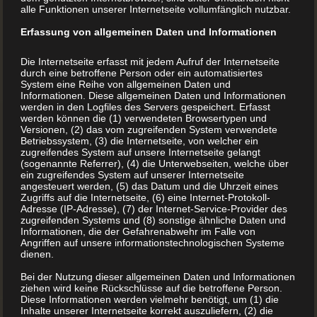
im ersten Moment viel an. Besonders dann, wenn man
alle Funktionen unserer Internetseite vollumfänglich nutzbar.
noch kein Buch veröffentlicht hat.
Erfassung von allgemeinen Daten und Informationen
49 Seiten ist die untere Grenze, auch für
Die Internetseite erfasst mit jedem Aufruf der Internetseite
durch eine betroffene Person oder ein automatisiertes
Backbücher
System eine Reihe von allgemeinen Daten und
Informationen. Diese allgemeinen Daten und Informationen
werden in den Logfiles des Servers gespeichert. Erfasst
Aber nehmen Sie einmal ein Buch aus Ihrem
werden können die (1) verwendeten Browsertypen und
Versionen, (2) das vom zugreifenden System verwendete
Bücherschrank und blättern 49 Seiten um. Das macht noch
Betriebssystem, (3) die Internetseite, von welcher ein
nicht den Eindruck, den man von einem Buch erwartet. Das
zugreifendes System auf unsere Internetseite gelangt
(sogenannte Referrer), (4) die Unterwebseiten, welche über
gilt umso mehr, je größer das gewählte Format ist. DIN A4
ein zugreifendes System auf unserer Internetseite
angesteuert werden, (5) das Datum und die Uhrzeit eines
und 49 Seiten sind wirklich die untere Grenze, wenn Sie ein
Zugriffs auf die Internetseite, (6) eine Internet-Protokoll-
Adresse (IP-Adresse), (7) der Internet-Service-Provider des
Backbuch oder ein Kochbuch drucken lassen.
zugreifenden Systems und (8) sonstige ähnliche Daten und
Informationen, die der Gefahrenabwehr im Falle von
Angriffen auf unsere informationstechnologischen Systeme
Die Haptik nicht vergessen
dienen.
Bei der Nutzung dieser allgemeinen Daten und Informationen
Bei Hardcover-Büchern und einem sehr kräftigen Papier
ziehen wird keine Rückschlüsse auf die betroffene Person.
kann man zwar für das Auge viel erreichen. Trotzdem
Diese Informationen werden vielmehr benötigt, um (1) die
Inhalte unserer Internetseite korrekt auszuliefern, (2) die