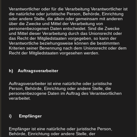
chinesischer Küche.
Verantwortlicher oder für die Verarbeitung Verantwortlicher ist
die natürliche oder juristische Person, Behörde, Einrichtung
oder andere Stelle, die allein oder gemeinsam mit anderen
Große Unterschiede im Geschmakk und der
über die Zwecke und Mittel der Verarbeitung von
Zubereitung
personenbezogenen Daten entscheidet. Sind die Zwecke
und Mittel dieser Verarbeitung durch das Unionsrecht oder
das Recht der Mitgliedstaaten vorgegeben, so kann der
Eine solche Zuordnung ist viel zu ungenau. Nahezu alle
Verantwortliche beziehungsweise können die bestimmten
Kriterien seiner Benennung nach dem Unionsrecht oder dem
Gerichte und Backwaren haben einen regionalen Ursprung.
Recht der Mitgliedstaaten vorgesehen werden.
Einige davon erfreuen sich mittlerweile vielleicht
internationaler Beliebtheit, trotzdem bleibt eine Pizza ein
h) Auftragsverarbeiter
ursprünglich neapolitanisches Gericht und kein
italienisches.
Auftragsverarbeiter ist eine natürliche oder juristische
Person, Behörde, Einrichtung oder andere Stelle, die
personenbezogene Daten im Auftrag des Verantwortlichen
verarbeitet.
„Typisch italienisch?“
Auch die sizilianischen Cannoli haben mit ihrer leckeren
i) Empfänger
Ricotta-Füllung den Sprung über die Meerenge von
Empfänger ist eine natürliche oder juristische Person,
Messina geschafft. Aber auch sie sind eben nicht „typisch
Behörde, Einrichtung oder andere Stelle, der