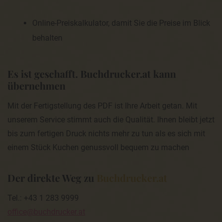
dem für die Verarbeitung Verantwortlichen eine Bestätigung
darüber zu verlangen, ob sie betreffende personenbezogene
Online-Preiskalkulator, damit Sie die Preise im Blick
Daten verarbeitet werden. Möchte eine betroffene Person
dieses Bestätigungsrecht in Anspruch nehmen, kann sie sich
behalten
hierzu jederzeit an einen Mitarbeiter des für die Verarbeitung
Verantwortlichen wenden.
Es ist geschafft. Buchdrucker.at kann
b) Recht auf Auskunft
übernehmen
Jede von der Verarbeitung personenbezogener Daten
betroffene Person hat das vom Europäischen Richtlinien- und
Mit der Fertigstellung des PDF ist Ihre Arbeit getan. Mit
Verordnungsgeber gewährte Recht, jederzeit von dem für die
unserem Service stimmt auch die Qualität. Ihnen bleibt jetzt
Verarbeitung Verantwortlichen unentgeltliche Auskunft über
die zu seiner Person gespeicherten personenbezogenen
bis zum fertigen Druck nichts mehr zu tun als es sich mit
Daten und eine Kopie dieser Auskunft zu erhalten. Ferner hat
der Europäische Richtlinien- und Verordnungsgeber der
einem Stück Kuchen genussvoll bequem zu machen
betroffenen Person Auskunft über folgende Informationen
zugestanden:
die Verarbeitungszwecke
Der direkte Weg zu
Buchdrucker.at
die Kategorien personenbezogener Daten, die verarbeitet
werden
Tel.: +43 1 283 9999
die Empfänger oder Kategorien von Empfängern, gegenüber
office@buchdrucker.at
denen die personenbezogenen Daten offengelegt worden