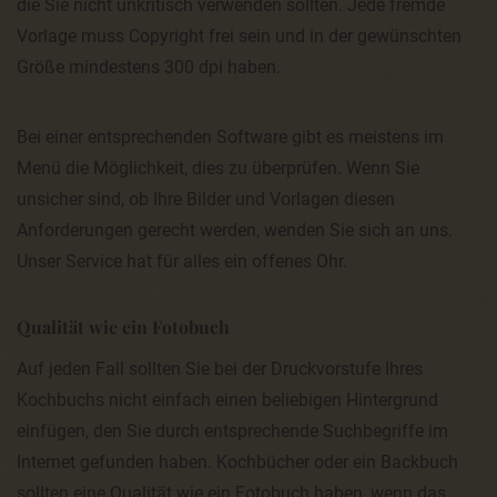
die Sie nicht unkritisch verwenden sollten. Jede fremde
und veröffentlicht. Ferner wird die vom Internet-Service-
Vorlage muss Copyright frei sein und in der gewünschten
Provider (ISP) der betroffenen Person vergebene IP-Adresse
mitprotokolliert. Diese Speicherung der IP-Adresse erfolgt
Größe mindestens 300 dpi haben.
aus Sicherheitsgründen und für den Fall, dass die betroffene
Person durch einen abgegebenen Kommentar die Rechte
Dritter verletzt oder rechtswidrige Inhalte postet. Die
Speicherung dieser personenbezogenen Daten erfolgt daher
Bei einer entsprechenden Software gibt es meistens im
im eigenen Interesse des für die Verarbeitung
Verantwortlichen, damit sich dieser im Falle einer
Menü die Möglichkeit, dies zu überprüfen. Wenn Sie
Rechtsverletzung gegebenenfalls exkulpieren könnte. Es
erfolgt keine Weitergabe dieser erhobenen
unsicher sind, ob Ihre Bilder und Vorlagen diesen
personenbezogenen Daten an Dritte, sofern eine solche
Anforderungen gerecht werden, wenden Sie sich an uns.
Weitergabe nicht gesetzlich vorgeschrieben ist oder der
Rechtsverteidigung des für die Verarbeitung Verantwortlichen
Unser Service hat für alles ein offenes Ohr.
dient.
Gravatar
Qualität wie ein Fotobuch
Bei Kommentaren wird auf den Gravatar Service von
Auttomatic zurückgegriffen. Gravatar gleicht Ihre Email-
Auf jeden Fall sollten Sie bei der Druckvorstufe Ihres
Adresse ab und bildet – sofern Sie dort registriert sind – Ihr
Kochbuchs nicht einfach einen beliebigen Hintergrund
Avatar-Bild neben dem Kommentar ab. Sollten Sie nicht
registriert sein, wird kein Bild angezeigt. Zu beachten ist,
einfügen, den Sie durch entsprechende Suchbegriffe im
dass alle registrierten WordPress-User automatisch auch bei
Gravatar registriert sind. Details zu Gravatar:
Internet gefunden haben. Kochbücher oder ein Backbuch
https://de.gravatar.com
sollten eine Qualität wie ein Fotobuch haben, wenn das