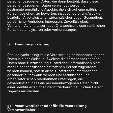
personenbezogener Daten, die darin besteht, dass diese
personenbezogenen Daten verwendet werden, um
Die Welt wartet auf Ihr Rezeptbuch
bestimmte persönliche Aspekte, die sich auf eine natürliche
Person beziehen, zu bewerten, insbesondere, um Aspekte
oder Kochbuch
bezüglich Arbeitsleistung, wirtschaftlicher Lage, Gesundheit,
persönlicher Vorlieben, Interessen, Zuverlässigkeit,
Verhalten, Aufenthaltsort oder Ortswechsel dieser natürlichen
Na gut, die Welt ist vielleicht ein wenig hoch gegriffen.
Person zu analysieren oder vorherzusagen.
Selbst die großen Klassiker und Bestseller des Backbuchs
oder Kochbuchs erreichen natürlich nicht jeden. Das liegt in
f) Pseudonymisierung
der Natur der Sache.
Pseudonymisierung ist die Verarbeitung personenbezogener
Daten in einer Weise, auf welche die personenbezogenen
Daten ohne Hinzuziehung zusätzlicher Informationen nicht
Ein Backbuch oder ein Kochbuch muss die
mehr einer spezifischen betroffenen Person zugeordnet
Sinne ansprechen
werden können, sofern diese zusätzlichen Informationen
gesondert aufbewahrt werden und technischen und
organisatorischen Maßnahmen unterliegen, die
Ähnlich wie Kochrezepte sind auch Backrezepte eine Sache
gewährleisten, dass die personenbezogenen Daten nicht
einer identifizierten oder identifizierbaren natürlichen Person
des Geschmacks und der Traditionen. Beides hat ganz viel
zugewiesen werden.
mit unserer Herkunft zu tun. Da spielen häufig schon lokale
Besonderheiten eine Rolle. Daher sprechen wir auch nur
g) Verantwortlicher oder für die Verarbeitung
Verantwortlicher
ungern von österreichischer, deutscher, italienischer oder