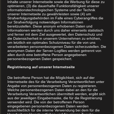
sollten Sie möglichst viele Fotos und – wenn auch kurze –
Inhalte unserer Internetseite sowie die Werbung für diese zu
optimieren, (3) die dauerhafte Funktionsfähigkeit unserer
Texte zusammentragen, bevor Sie ein Backbuch oder ein
informationstechnologischen Systeme und der Technik
unserer Internetseite zu gewährleisten sowie (4) um
Kochbuch drucken lassen.
Strafverfolgungsbehörden im Falle eines Cyberangriffes die
zur Strafverfolgung notwendigen Informationen
bereitzustellen. Diese anonym erhobenen Daten und
Sammeln Sie Fotos und Bilder für Ihr
Informationen werden durch uns daher einerseits statistisch
und ferner mit dem Ziel ausgewertet, den Datenschutz und
Backbuch
die Datensicherheit in unserem Unternehmen zu erhöhen,
um letztlich ein optimales Schutzniveau für die von uns
Fotos und Bilder dürfen in diesem Genre ruhig die
verarbeiteten personenbezogenen Daten sicherzustellen. Die
anonymen Daten der Server-Logfiles werden getrennt von
Oberhand behalten. Die Texte sollten neben den Angaben
allen durch eine betroffene Person angegebenen
personenbezogenen Daten gespeichert.
zu Zutaten und Mengen zumindest ausführliche Tipps für
Registrierung auf unserer Internetseite
die Zubereitung liefern.
Die betroffene Person hat die Möglichkeit, sich auf der
Internetseite des für die Verarbeitung Verantwortlichen unter
Wenn Sie unsicher sind, sollten Sie sich an einer Backbuch-
Angabe von personenbezogenen Daten zu registrieren.
Welche personenbezogenen Daten dabei an den für die
Vorlage orientieren. Oder Sie nutzen den umfangreichen
Verarbeitung Verantwortlichen übermittelt werden, ergibt sich
aus der jeweiligen Eingabemaske, die für die Registrierung
Service von Buchdrucker.at. Bei der Produktion von
verwendet wird. Die von der betroffenen Person
Büchern sind unsere Experten immer gerne für Sie da. Denn
eingegebenen personenbezogenen Daten werden
ausschließlich für die interne Verwendung bei dem für die
am Ende zählt vor allem eins: eine top Qualität.