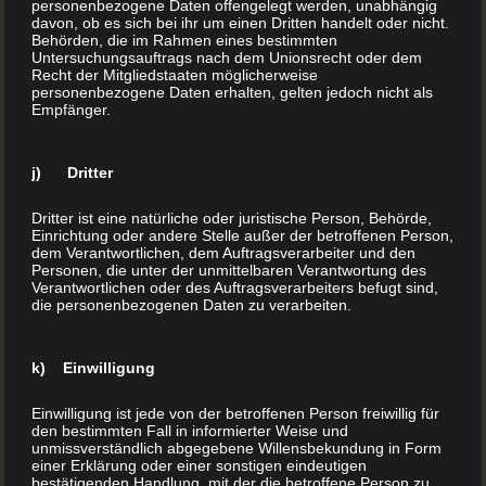
personenbezogene Daten offengelegt werden, unabhängig
italienisch“. Das Gleiche gilt für Spätzle. Eine typisch
davon, ob es sich bei ihr um einen Dritten handelt oder nicht.
Behörden, die im Rahmen eines bestimmten
schwäbische Spezialität, aber trotzdem nicht „typisch
Untersuchungsauftrags nach dem Unionsrecht oder dem
deutsch“.
Recht der Mitgliedstaaten möglicherweise
personenbezogene Daten erhalten, gelten jedoch nicht als
Empfänger.
Vielleicht gelingt eine ähnliche Verbreitung auch Ihren alten
„Geheimrezepten“? Was bislang Ihnen und Ihrer Familie
j) Dritter
schmeckt, kann schon bald anderen Menschen das Wasser
Dritter ist eine natürliche oder juristische Person, Behörde,
im Mund zusammenlaufen lassen.
Einrichtung oder andere Stelle außer der betroffenen Person,
dem Verantwortlichen, dem Auftragsverarbeiter und den
Personen, die unter der unmittelbaren Verantwortung des
Verantwortlichen oder des Auftragsverarbeiters befugt sind,
Das wäre Ihnen schon zu viel
die personenbezogenen Daten zu verarbeiten.
Aufmerksamkeit?
k) Einwilligung
Es geht natürlich auch ein paar Nummern kleiner. Mit einer
Kleinauflage Ihres Bachbuchs können Sie natürlich einfach
Einwilligung ist jede von der betroffenen Person freiwillig für
nur Ihre Liebsten überraschen und zu einem besonderen
den bestimmten Fall in informierter Weise und
unmissverständlich abgegebene Willensbekundung in Form
Anlass eine kleine Freude bereiten.
einer Erklärung oder einer sonstigen eindeutigen
bestätigenden Handlung, mit der die betroffene Person zu