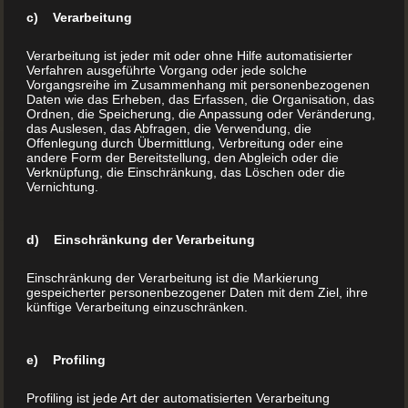
Schublade zu holen.
c) Verarbeitung
Verarbeitung ist jeder mit oder ohne Hilfe automatisierter
Oft nur, weil es einfach Spaß macht, gemeinsam mit dem
Verfahren ausgeführte Vorgang oder jede solche
Nachwuchs die Backrezepte neu zu entdecken. Vielleicht
Vorgangsreihe im Zusammenhang mit personenbezogenen
Daten wie das Erheben, das Erfassen, die Organisation, das
aber auch, um selbst wieder einmal ein altbekanntes
Ordnen, die Speicherung, die Anpassung oder Veränderung,
das Auslesen, das Abfragen, die Verwendung, die
Geschmackserlebnis auf der Zunge wach zurufen.
Offenlegung durch Übermittlung, Verbreitung oder eine
andere Form der Bereitstellung, den Abgleich oder die
Verknüpfung, die Einschränkung, das Löschen oder die
Der Schritt zum eigenen Backbuch
Vernichtung.
Vom Backen zum Backbuch scheint es dennoch auf den
d) Einschränkung der Verarbeitung
ersten Blick ein weiter Weg zu sein. Ist es das wirklich?
Einschränkung der Verarbeitung ist die Markierung
gespeicherter personenbezogener Daten mit dem Ziel, ihre
künftige Verarbeitung einzuschränken.
Lassen Sie uns gemeinsam einen Blick auf diese Frage
werfen. Eines können wir jetzt schon versprechen: „Ihr
eigenes Backbuch ist greifbar nah. So nah wie der Geruch
e) Profiling
von Christstollen im Dezember!“
Profiling ist jede Art der automatisierten Verarbeitung