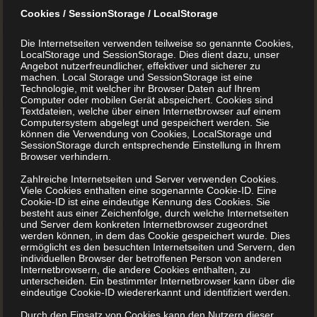
das Geschenk war.
Cookies / SessionStorage / LocalStorage
Die Internetseiten verwenden teilweise so genannte Cookies,
Jetzt ist die Zeit für das nächste Projekt gekommen. Wer
LocalStorage und SessionStorage. Dies dient dazu, unser
Angebot nutzerfreundlicher, effektiver und sicherer zu
ein eigenes Kochbuch realisiert hat, den sollte auch ein
machen. Local Storage und SessionStorage ist eine
Technologie, mit welcher ihr Browser Daten auf Ihrem
Backbuch vor keine unüberwindlichen Hürden stellen. Das
Computer oder mobilen Gerät abspeichert. Cookies sind
gilt umgekehrt natürlich ebenso.
Textdateien, welche über einen Internetbrowser auf einem
Computersystem abgelegt und gespeichert werden. Sie
können die Verwendung von Cookies, LocalStorage und
SessionStorage durch entsprechende Einstellung in Ihrem
Gibt es Unterschiede zwischen Kochbuch und
Browser verhindern.
Backbuch?
Zahlreiche Internetseiten und Server verwenden Cookies.
Viele Cookies enthalten eine sogenannte Cookie-ID. Eine
Kochbücher werden nach ganz ähnlichen Kriterien
Cookie-ID ist eine eindeutige Kennung des Cookies. Sie
besteht aus einer Zeichenfolge, durch welche Internetseiten
produziert wie ein Backbuch. Ob es dabei um die
und Server dem konkreten Internetbrowser zugeordnet
werden können, in dem das Cookie gespeichert wurde. Dies
Herstellung von einem Keks oder anderer Rezepte geht, ist
ermöglicht es den besuchten Internetseiten und Servern, den
erst einmal zweitrangig. Auch Texte sind weniger wichtig
individuellen Browser der betroffenen Person von anderen
Internetbrowsern, die andere Cookies enthalten, zu
als z. B. in einem Roman.
unterscheiden. Ein bestimmter Internetbrowser kann über die
eindeutige Cookie-ID wiedererkannt und identifiziert werden.
Durch den Einsatz von Cookies kann den Nutzern dieser