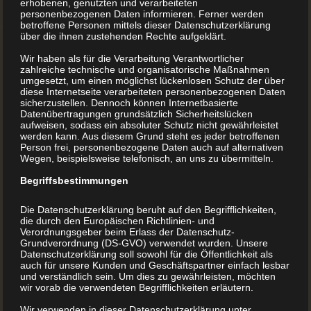
erhobenen, genutzten und verarbeiteten
ist leicht
personenbezogenen Daten informieren. Ferner werden
betroffene Personen mittels dieser Datenschutzerklärung
über die ihnen zustehenden Rechte aufgeklärt.
Backen, kaum ein Begriff kann so schnell Erinnerungen an
Wir haben als für die Verarbeitung Verantwortlicher
zahlreiche technische und organisatorische Maßnahmen
die eigene Kindheit wachrufen.
umgesetzt, um einen möglichst lückenlosen Schutz der über
diese Internetseite verarbeiteten personenbezogenen Daten
sicherzustellen. Dennoch können Internetbasierte
Datenübertragungen grundsätzlich Sicherheitslücken
Man kann die elterliche Küche geradezu riechen und
aufweisen, sodass ein absoluter Schutz nicht gewährleistet
schmecken. Vor allem vorweihnachtliche Gerüche kommen
werden kann. Aus diesem Grund steht es jeder betroffenen
Person frei, personenbezogene Daten auch auf alternativen
einem in den Sinn. Zimt, Orangeat und frischer Teig, den
Wegen, beispielsweise telefonisch, an uns zu übermitteln.
man von den Stäben des Mixers ablecken durfte, bevor die
Begriffsbestimmungen
cremige Masse in der Rührschüssel sich in leckeres
Die Datenschutzerklärung beruht auf den Begrifflichkeiten,
Spritzgebäck oder in Zimtsterne verwandelte.
die durch den Europäischen Richtlinien- und
Verordnungsgeber beim Erlass der Datenschutz-
Grundverordnung (DS-GVO) verwendet wurden. Unsere
Datenschutzerklärung soll sowohl für die Öffentlichkeit als
Salmonellengefahr durch die Verwendung roher Eier? Gab
auch für unsere Kunden und Geschäftspartner einfach lesbar
es das damals überhaupt schon? Es war jedenfalls kein
und verständlich sein. Um dies zu gewährleisten, möchten
wir vorab die verwendeten Begrifflichkeiten erläutern.
Thema.
Wir verwenden in dieser Datenschutzerklärung unter