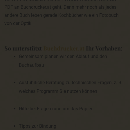
Routinemäßige Löschung und Sperrung von
personenbezogenen Daten
PDF an Buchdrucker.at geht. Denn mehr noch als jedes
andere Buch leben gerade Kochbücher wie ein Fotobuch
Der für die Verarbeitung Verantwortliche verarbeitet und
speichert personenbezogene Daten der betroffenen Person
von der Optik.
nur für den Zeitraum, der zur Erreichung des
Speicherungszwecks erforderlich ist oder sofern dies durch
den Europäischen Richtlinien- und Verordnungsgeber oder
einen anderen Gesetzgeber in Gesetzen oder Vorschriften,
welchen der für die Verarbeitung Verantwortliche unterliegt,
So unterstützt
Buchdrucker.at
Ihr Vorhaben:
vorgesehen wurde.
Gemeinsam planen wir den Ablauf und den
Entfällt der Speicherungszweck oder läuft eine vom
Europäischen Richtlinien- und Verordnungsgeber oder einem
Buchaufbau
anderen zuständigen Gesetzgeber vorgeschriebene
Speicherfrist ab, werden die personenbezogenen Daten
routinemäßig und entsprechend den gesetzlichen
Ausführliche Beratung zu technischen Fragen, z. B.
Vorschriften gesperrt oder gelöscht.
welches Programm Sie nutzen können
Rechte der betroffenen Person
Hilfe bei Fragen rund um das Papier
a) Recht auf Bestätigung
Jede betroffene Person hat das vom Europäischen
Tipps zur Bindung
Richtlinien- und Verordnungsgeber eingeräumte Recht, von