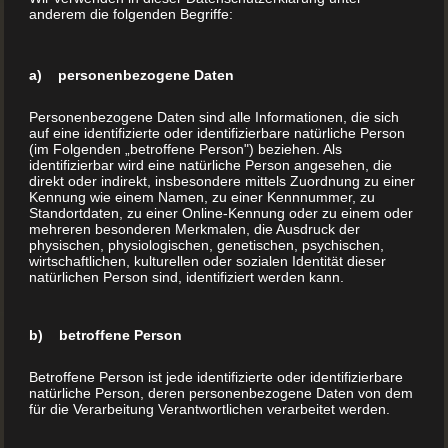
anderem die folgenden Begriffe:
Rezepte, die schmecken
a) personenbezogene Daten
Vielleicht hält sich die Lust am Backen gerade wegen
dieser festlichen Anlässe auch Jahrzehnte später noch.
Personenbezogene Daten sind alle Informationen, die sich
auf eine identifizierte oder identifizierbare natürliche Person
Zumindest als schönes Hobby. Spritzgebäck steht ja noch
(im Folgenden „betroffene Person") beziehen. Als
nicht für die hohe Kunst des Backens. Mehrstöckige
identifizierbar wird eine natürliche Person angesehen, die
direkt oder indirekt, insbesondere mittels Zuordnung zu einer
Hochzeitstorten sind doch eher etwas für gelernte
Kennung wie einem Namen, zu einer Kennnummer, zu
Standortdaten, zu einer Online-Kennung oder zu einem oder
Konditoren.
mehreren besonderen Merkmalen, die Ausdruck der
physischen, physiologischen, genetischen, psychischen,
wirtschaftlichen, kulturellen oder sozialen Identität dieser
Sie sind weder Koch noch Bäcker? Das ist kein
natürlichen Person sind, identifiziert werden kann.
Hindernis
Die fehlende Ausbildung hält trotzdem kaum jemanden
b) betroffene Person
davon ab, zumindest hin und wieder einen Teigschaber in
Betroffene Person ist jede identifizierte oder identifizierbare
die Hand zu nehmen und die mit den Jahren leicht
natürliche Person, deren personenbezogene Daten von dem
für die Verarbeitung Verantwortlichen verarbeitet werden.
vergilbten Zettel mit den alten Rezept-Ideen aus der