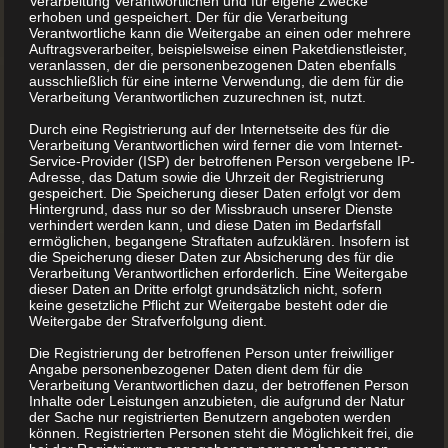
Verarbeitung Verantwortlichen und für eigene Zwecke
erhoben und gespeichert. Der für die Verarbeitung
Verantwortliche kann die Weitergabe an einen oder mehrere
Auftragsverarbeiter, beispielsweise einen Paketdienstleister,
Die Gestaltung Ihrer Bücher
veranlassen, der die personenbezogenen Daten ebenfalls
ausschließlich für eine interne Verwendung, die dem für die
Sie haben alle Rezepte, Fotos und Bilder für Ihr Backbuch
Verarbeitung Verantwortlichen zuzurechnen ist, nutzt.
oder Ihr Kochbuch zusammengetragen. Es wird Zeit für die
Durch eine Registrierung auf der Internetseite des für die
Verarbeitung Verantwortlichen wird ferner die vom Internet-
Gestaltung. Wenn Sie die selbst übernehmen möchten, gilt
Service-Provider (ISP) der betroffenen Person vergebene IP-
Adresse, das Datum sowie die Uhrzeit der Registrierung
es ein paar Faktoren zu beachten.
gespeichert. Die Speicherung dieser Daten erfolgt vor dem
Hintergrund, dass nur so der Missbrauch unserer Dienste
verhindert werden kann, und diese Daten im Bedarfsfall
ermöglichen, begangene Straftaten aufzuklären. Insofern ist
Damit beim Druck alles zu Ihrer Zufriedenheit klappt, muss
die Speicherung dieser Daten zur Absicherung des für die
die Gestaltung für das Buch mit einer Software geschehen,
Verarbeitung Verantwortlichen erforderlich. Eine Weitergabe
dieser Daten an Dritte erfolgt grundsätzlich nicht, sofern
mit der Sie abschließend eine druckfähige PDF-Datei in
keine gesetzliche Pflicht zur Weitergabe besteht oder die
Weitergabe der Strafverfolgung dient.
einem vordefinierten Format erstellen können.
Die Registrierung der betroffenen Person unter freiwilliger
Angabe personenbezogener Daten dient dem für die
Ihr eigenes Backbuch Schritt für Schritt
Verarbeitung Verantwortlichen dazu, der betroffenen Person
Inhalte oder Leistungen anzubieten, die aufgrund der Natur
der Sache nur registrierten Benutzern angeboten werden
Ihre bevorzugten Backrezepte zusammentragen
können. Registrierten Personen steht die Möglichkeit frei, die