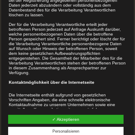
bei der Registrierung angegebenen personenbezogenen
Daten jederzeit abzuändern oder vollständig aus dem
Datenbestand des für die Verarbeitung Verantwortlichen
Einen Blick ins Fotobuch werfen. Vielleicht finden
löschen zu lassen.
sich dort noch schöne Fotos zu den Leckereien. Das
Der für die Verarbeitung Verantwortliche erteilt jeder
betroffenen Person jederzeit auf Anfrage Auskunft darüber,
wirkt dann meist nicht so gestellt.
welche personenbezogenen Daten über die betroffene
Person gespeichert sind. Ferner berichtigt oder löscht der für
die Verarbeitung Verantwortliche personenbezogene Daten
auf Wunsch oder Hinweis der betroffenen Person, soweit
Gibt es zu Rezepten ausreichend Bilder?
dem keine gesetzlichen Aufbewahrungspflichten
entgegenstehen. Die Gesamtheit der Mitarbeiter des für die
Verarbeitung Verantwortlichen stehen der betroffenen Person
Checken Sie Ihre Software
in diesem Zusammenhang als Ansprechpartner zur
Verfügung.
Kontaktmöglichkeit über die Internetseite
Nutzen Sie rechtzeitig vor dem Druck eine Beratung
von
Buchdrucker.at
Die Internetseite enthält aufgrund von gesetzlichen
Vorschriften Angaben, die eine schnelle elektronische
Suchen Sie sich Hilfe für die passende Bindung, z.
Kontaktaufnahme zu unserem Unternehmen sowie eine
unmittelbare Kommunikation mit uns ermöglichen, was
B. Hardcover-Bindung, Fadenheftung oder Softcover
ebenfalls eine allgemeine Adresse der sogenannten
elektronischen Post (E-Mail-Adresse) umfasst. Sofern eine
✓ Akzeptieren
betroffene Person per E-Mail oder über ein Kontaktformular
den Kontakt mit dem für die Verarbeitung Verantwortlichen
Checken Sie bei einem Geschenk die Lieferzeit und
Personalisieren
aufnimmt, werden die von der betroffenen Person