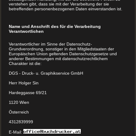
verstehen gibt, dass sie mit der Verarbeitung der sie
betreffenden personenbezogenen Daten einverstanden ist.
Halten Sie die Erinnerung wach
Damit bewahren Sie gleichzeitig Ihre Lieblingsrezepte für
Name und Anschrift des für die Verarbeitung
Plätzchen und Torten für Ihre Nachkommen. In gebundener
Verantwortlichen
Form, z. B. mit einem Softcover, sind Omas Backtipps
Verantwortlicher im Sinne der Datenschutz-
immer griffbereit. Als lose Rezeptsammlung würden sie
Grundverordnung, sonstiger in den Mitgliedstaaten der
Europäischen Union geltenden Datenschutzgesetze und
irgendwann unwiederbringlich in Vergessenheit geraten.
anderer Bestimmungen mit datenschutzrechtlichem
Charakter ist die:
DGS - Druck- u. Graphikservice GmbH
Vom Kochbuch zum Backbuch
Herr Holger Sin
Kann es sein, dass Sie schon längst wissen, wie es ist, sein
Hardeggasse 69/21
eigenes Backbuch oder Kochbuch in den Händen zu
1120 Wien
halten? Weil Sie ein „Wiederholungstäter“ sind und bei
Österreich
Buchdrucker.at
bereits ein Kochbuch drucken ließen?
Dann wissen Sie natürlich, wie reibungslos das Projekt
4312839999
gelaufen ist und wie groß die Freude im Familienkreis über
E-Mail: