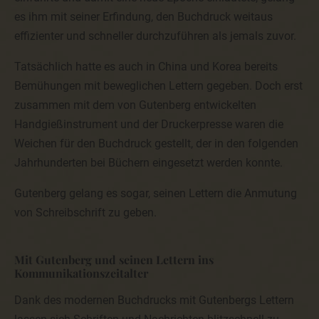
es ihm mit seiner Erfindung, den Buchdruck weitaus
Möchte eine betroffene Person dieses Berichtigungsrecht in
Anspruch nehmen, kann sie sich hierzu jederzeit an einen
effizienter und schneller durchzuführen als jemals zuvor.
Mitarbeiter des für die Verarbeitung Verantwortlichen
wenden.
Tatsächlich hatte es auch in China und Korea bereits
Bemühungen mit beweglichen Lettern gegeben. Doch erst
zusammen mit dem von Gutenberg entwickelten
d) Recht auf Löschung (Recht auf Vergessen werden)
Handgießinstrument und der Druckerpresse waren die
Jede von der Verarbeitung personenbezogener Daten
Weichen für den Buchdruck gestellt, der in den folgenden
betroffene Person hat das vom Europäischen Richtlinien- und
Verordnungsgeber gewährte Recht, von dem
Jahrhunderten bei Büchern eingesetzt werden konnte.
Verantwortlichen zu verlangen, dass die sie betreffenden
personenbezogenen Daten unverzüglich gelöscht werden,
sofern einer der folgenden Gründe zutrifft und soweit die
Gutenberg gelang es sogar, seinen Lettern die Anmutung
Verarbeitung nicht erforderlich ist:
von Schreibschrift zu geben.
Die personenbezogenen Daten wurden für solche Zwecke
erhoben oder auf sonstige Weise verarbeitet, für welche sie
nicht mehr notwendig sind.
Mit Gutenberg und seinen Lettern ins
Die betroffene Person widerruft ihre Einwilligung, auf die sich
Kommunikationszeitalter
die Verarbeitung gemäß Art. 6 Abs. 1 Buchstabe a DS-GVO
oder Art. 9 Abs. 2 Buchstabe a DS-GVO stützte, und es fehlt
an einer anderweitigen Rechtsgrundlage für die
Dank des modernen Buchdrucks mit Gutenbergs Lettern
Verarbeitung.