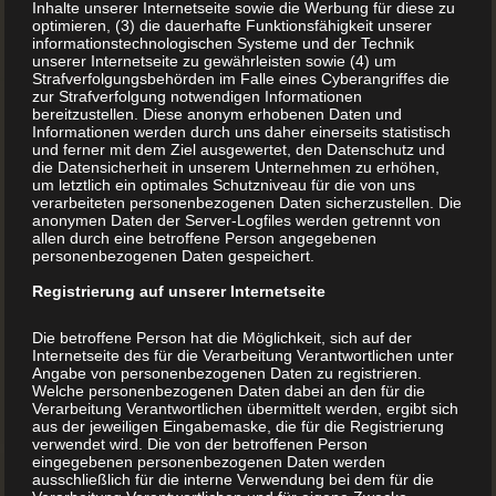
Inhalte unserer Internetseite sowie die Werbung für diese zu
Aufbruchstimmung.
optimieren, (3) die dauerhafte Funktionsfähigkeit unserer
informationstechnologischen Systeme und der Technik
unserer Internetseite zu gewährleisten sowie (4) um
Die großen Seefahrernationen Spanien und Portugal
Strafverfolgungsbehörden im Falle eines Cyberangriffes die
zur Strafverfolgung notwendigen Informationen
wetteiferten bei der Entdeckung der Welt. Kolumbus hatte,
bereitzustellen. Diese anonym erhobenen Daten und
Informationen werden durch uns daher einerseits statistisch
ohne es zu wissen, den amerikanischen Kontinent
und ferner mit dem Ziel ausgewertet, den Datenschutz und
erreicht.
die Datensicherheit in unserem Unternehmen zu erhöhen,
um letztlich ein optimales Schutzniveau für die von uns
verarbeiteten personenbezogenen Daten sicherzustellen. Die
Die Reformbewegung erschütterte die Kirche in ihren
anonymen Daten der Server-Logfiles werden getrennt von
allen durch eine betroffene Person angegebenen
Grundfesten. Aufkommende humanistische Ideale und
personenbezogenen Daten gespeichert.
Ideen prallten auf Inquisitionsprozesse.
Registrierung auf unserer Internetseite
Die betroffene Person hat die Möglichkeit, sich auf der
Johannes Gutenberg, der Erfinder des
Internetseite des für die Verarbeitung Verantwortlichen unter
Buchdrucks wird geboren
Angabe von personenbezogenen Daten zu registrieren.
Welche personenbezogenen Daten dabei an den für die
Verarbeitung Verantwortlichen übermittelt werden, ergibt sich
Es war eine unruhige Zeit, in die ein Mann geboren wurde,
aus der jeweiligen Eingabemaske, die für die Registrierung
verwendet wird. Die von der betroffenen Person
den man später Johannes Gutenberg nennen sollte und
eingegebenen personenbezogenen Daten werden
unter dem ihn die Welt bis heute kennt. Sein richtiger
ausschließlich für die interne Verwendung bei dem für die