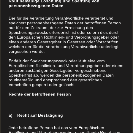
Routinemäßige Löschung und Sperrung von
personenbezogenen Daten
Moderner Buchdruck, der Begriff ist wichtig. Denn bereits
vor Johannes Gutenberg existierten andere Formen des
Der für die Verarbeitung Verantwortliche verarbeitet und
speichert personenbezogene Daten der betroffenen Person
Buchdrucks. Was die Erfindung von Johannes Gutenberg
nur für den Zeitraum, der zur Erreichung des
Speicherungszwecks erforderlich ist oder sofern dies durch
davon unterschied, war der Buchdruck mit beweglichen
den Europäischen Richtlinien- und Verordnungsgeber oder
Lettern. Der einzelne Buchstabe wurde zum
einen anderen Gesetzgeber in Gesetzen oder Vorschriften,
welchen der für die Verarbeitung Verantwortliche unterliegt,
Gamechanger. Lettern sind Drucktypen, die das
vorgesehen wurde.
spiegelverkehrte Bild des jeweiligen Schriftzeichens
Entfällt der Speicherungszweck oder läuft eine vom
tragen.
Europäischen Richtlinien- und Verordnungsgeber oder einem
anderen zuständigen Gesetzgeber vorgeschriebene
Speicherfrist ab, werden die personenbezogenen Daten
routinemäßig und entsprechend den gesetzlichen
Das Gutenberg Druckverfahren brachte
Vorschriften gesperrt oder gelöscht.
Geschwindigkeit in den Buchdruck
Rechte der betroffenen Person
Im Vergleich zu früheren Formen des Buchdrucks, z. B.
dem Holzdruck, war der Einsatz von beweglichen Lettern
a) Recht auf Bestätigung
ein Quantensprung. Die bei diesen Formen des
Buchdrucks mühsam angefertigte Matrize konnte nur für
Jede betroffene Person hat das vom Europäischen
Richtlinien- und Verordnungsgeber eingeräumte Recht, von