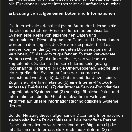
alle Funktionen unserer Internetseite vollumfänglich nutzbar.
Erfassung von allgemeinen Daten und Informationen
Die Internetseite erfasst mit jedem Aufruf der Internetseite
durch eine betroffene Person oder ein automatisiertes
System eine Reihe von allgemeinen Daten und
Informationen. Diese allgemeinen Daten und Informationen
werden in den Logfiles des Servers gespeichert. Erfasst
werden können die (1) verwendeten Browsertypen und
Versionen, (2) das vom zugreifenden System verwendete
Betriebssystem, (3) die Internetseite, von welcher ein
zugreifendes System auf unsere Internetseite gelangt
(sogenannte Referrer), (4) die Unterwebseiten, welche über
ein zugreifendes System auf unserer Internetseite
angesteuert werden, (5) das Datum und die Uhrzeit eines
Zugriffs auf die Internetseite, (6) eine Internet-Protokoll-
Adresse (IP-Adresse), (7) der Internet-Service-Provider des
zugreifenden Systems und (8) sonstige ähnliche Daten und
Informationen, die der Gefahrenabwehr im Falle von
Angriffen auf unsere informationstechnologischen Systeme
dienen.
Eine neue Zeit bricht an
Bei der Nutzung dieser allgemeinen Daten und Informationen
ziehen wird keine Rückschlüsse auf die betroffene Person.
Das 15. Jahrhundert markiert den Übergang vom
Diese Informationen werden vielmehr benötigt, um (1) die
Inhalte unserer Internetseite korrekt auszuliefern, (2) die
Mittelalter zur Neuzeit. In Europa herrschte