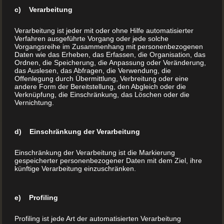
wurden bereits in größeren Auflagen verlegt.
c) Verarbeitung
Verarbeitung ist jeder mit oder ohne Hilfe automatisierter
Verfahren ausgeführte Vorgang oder jede solche
Bücher gab es nur für die Elite
Vorgangsreihe im Zusammenhang mit personenbezogenen
Daten wie das Erheben, das Erfassen, die Organisation, das
Ordnen, die Speicherung, die Anpassung oder Veränderung,
Doch auch, wenn die Buchkunst im Laufe der Zeit immer
das Auslesen, das Abfragen, die Verwendung, die
raffinierter und anspruchsvoller wurde, blieb sie aufgrund
Offenlegung durch Übermittlung, Verbreitung oder eine
andere Form der Bereitstellung, den Abgleich oder die
der begrenzten Vervielfältigungsmöglichkeiten lange Zeit
Verknüpfung, die Einschränkung, das Löschen oder die
Vernichtung.
nur einer kleinen Schicht zugänglich. Bücher waren noch
keine Produkte für den Alltag.
d) Einschränkung der Verarbeitung
Einschränkung der Verarbeitung ist die Markierung
gespeicherter personenbezogener Daten mit dem Ziel, ihre
künftige Verarbeitung einzuschränken.
e) Profiling
Profiling ist jede Art der automatisierten Verarbeitung