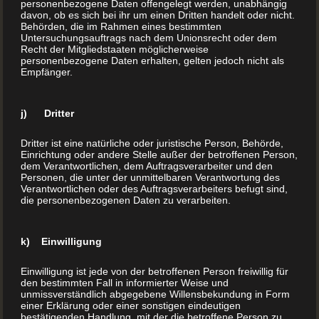
personenbezogene Daten offengelegt werden, unabhängig
Mönche daher von selbst. Damit waren sie bestens dazu
davon, ob es sich bei ihr um einen Dritten handelt oder nicht.
Behörden, die im Rahmen eines bestimmten
geeignet, die in den Klosterbibliotheken gelagerten
Untersuchungsauftrags nach dem Unionsrecht oder dem
Recht der Mitgliedstaaten möglicherweise
kostbaren Handschriften in mühevoller Handarbeit zu
personenbezogene Daten erhalten, gelten jedoch nicht als
kopieren und z. B. anderen Klöstern zugänglich zu
Empfänger.
machen.
j) Dritter
Drei bis vier Bücher im Jahr
Dritter ist eine natürliche oder juristische Person, Behörde,
Einrichtung oder andere Stelle außer der betroffenen Person,
dem Verantwortlichen, dem Auftragsverarbeiter und den
Wie aufwendig das gewesen sein muss, kann man daran
Personen, die unter der unmittelbaren Verantwortung des
ermessen, dass ein Mönch pro Jahr höchstens vier
Verantwortlichen oder des Auftragsverarbeiters befugt sind,
die personenbezogenen Daten zu verarbeiten.
Kopien eines Buches herstellen konnte. Eine Abschrift der
Bibel dauerte ungleich länger, zumal die reichhaltigen und
k) Einwilligung
farbenprächtigen Illustrationen noch aufwendiger waren
als die Abschrift der Texte. Das war Druckkunst im
Einwilligung ist jede von der betroffenen Person freiwillig für
wahren Sinne des Wortes und ein kultureller Gewinn für
den bestimmten Fall in informierter Weise und
unmissverständlich abgegebene Willensbekundung in Form
die Menschheit.
einer Erklärung oder einer sonstigen eindeutigen
bestätigenden Handlung, mit der die betroffene Person zu