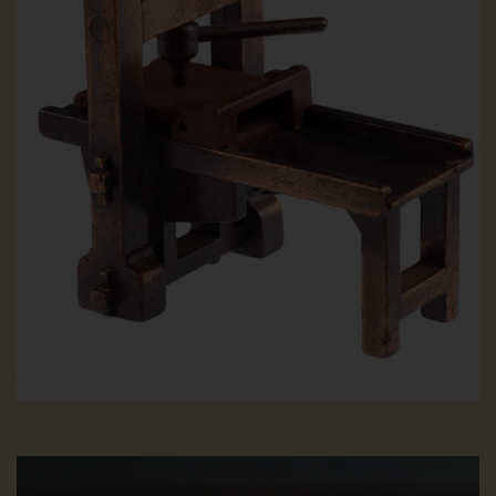
betroffenen Person bestritten, und zwar für eine Dauer, die
es dem Verantwortlichen ermöglicht, die Richtigkeit der
personenbezogenen Daten zu überprüfen.
Die Verarbeitung ist unrechtmäßig, die betroffene Person
lehnt die Löschung der personenbezogenen Daten ab und
verlangt stattdessen die Einschränkung der Nutzung der
personenbezogenen Daten.
Der Verantwortliche benötigt die personenbezogenen Daten
für die Zwecke der Verarbeitung nicht länger, die betroffene
Person benötigt sie jedoch zur Geltendmachung, Ausübung
oder Verteidigung von Rechtsansprüchen.
Die betroffene Person hat Widerspruch gegen die
Verarbeitung gem. Art. 21 Abs. 1 DS-GVO eingelegt und es
steht noch nicht fest, ob die berechtigten Gründe des
Verantwortlichen gegenüber denen der betroffenen Person
überwiegen.
Sofern eine der oben genannten Voraussetzungen gegeben
ist und eine betroffene Person die Einschränkung von
personenbezogenen Daten, die gespeichert sind, verlangen
möchte, kann sie sich hierzu jederzeit an einen Mitarbeiter
des für die Verarbeitung Verantwortlichen wenden. Der
Mitarbeiter wird die Einschränkung der Verarbeitung
veranlassen.