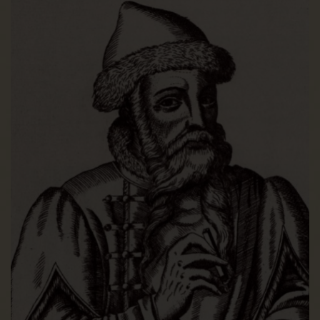
Anteilseigner.
Dauer, für die die personenbezogenen Daten
gespeichert werden
Das Kriterium für die Dauer der Speicherung von
personenbezogenen Daten ist die jeweilige gesetzliche
Aufbewahrungsfrist. Nach Ablauf der Frist werden die
entsprechenden Daten routinemäßig gelöscht, sofern sie
nicht mehr zur Vertragserfüllung oder Vertragsanbahnung
erforderlich sind.
Gesetzliche oder vertragliche Vorschriften zur
Bereitstellung der personenbezogenen Daten;
Erforderlichkeit für den Vertragsabschluss;
Verpflichtung der betroffenen Person, die
personenbezogenen Daten bereitzustellen; mögliche
Folgen der Nichtbereitstellung
Wir klären Sie darüber auf, dass die Bereitstellung
personenbezogener Daten zum Teil gesetzlich
vorgeschrieben ist (z.B. Steuervorschriften) oder sich auch
aus vertraglichen Regelungen (z.B. Angaben zum
Vertragspartner) ergeben kann.
Mitunter kann es zu einem Vertragsschluss erforderlich sein,
dass eine betroffene Person uns personenbezogene Daten
zur Verfügung stellt, die in der Folge durch uns verarbeitet