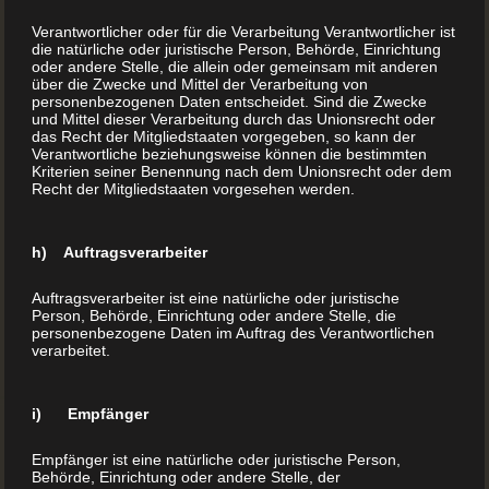
Verantwortlicher oder für die Verarbeitung Verantwortlicher ist
die natürliche oder juristische Person, Behörde, Einrichtung
oder andere Stelle, die allein oder gemeinsam mit anderen
über die Zwecke und Mittel der Verarbeitung von
personenbezogenen Daten entscheidet. Sind die Zwecke
und Mittel dieser Verarbeitung durch das Unionsrecht oder
das Recht der Mitgliedstaaten vorgegeben, so kann der
Verantwortliche beziehungsweise können die bestimmten
Kriterien seiner Benennung nach dem Unionsrecht oder dem
Recht der Mitgliedstaaten vorgesehen werden.
Klöster als Bewahrer des Wissens
h) Auftragsverarbeiter
Bis weit in die erste Hälfte des 15. Jahrhunderts waren die
Auftragsverarbeiter ist eine natürliche oder juristische
Klöster die Bewahrer des Wissens und der Bücher. Das
Person, Behörde, Einrichtung oder andere Stelle, die
personenbezogene Daten im Auftrag des Verantwortlichen
hatte einen guten Grund, denn während Bildung an den
verarbeitet.
Fürstenhöfen keine große Rolle und im gemeinen Volk gar
keine Rolle spielte, waren Mönche angehalten, regelmäßig
i) Empfänger
die Heilige Schrift zu studieren.
Empfänger ist eine natürliche oder juristische Person,
Behörde, Einrichtung oder andere Stelle, der
Lesen und Schreiben zu können, verstand sich für die