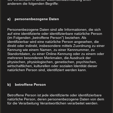
aktuell ins Internetzeitalter.
anderem die folgenden Begriffe:
Die Geschichte des
Buchdrucks
a) personenbezogene Daten
Personenbezogene Daten sind alle Informationen, die sich
Das Buch im Regal, für uns eine lieb gewordene
auf eine identifizierte oder identifizierbare natürliche Person
(im Folgenden „betroffene Person") beziehen. Als
Selbstverständlichkeit, war bis zum 15. Jahrhundert
identifizierbar wird eine natürliche Person angesehen, die
etwas Außergewöhnliches, oft mehr ein Kunstwerk als auf
direkt oder indirekt, insbesondere mittels Zuordnung zu einer
Kennung wie einem Namen, zu einer Kennnummer, zu
Papier festgehaltene Worte. Der bereits Jahrhunderte vor
Standortdaten, zu einer Online-Kennung oder zu einem oder
mehreren besonderen Merkmalen, die Ausdruck der
unserer Zeitrechnung verbreitete Vorläufer der späteren
physischen, physiologischen, genetischen, psychischen,
Buchform, die Papyrusrolle, wurde von Hand vervielfältigt.
wirtschaftlichen, kulturellen oder sozialen Identität dieser
natürlichen Person sind, identifiziert werden kann.
Das Ergebnis blieb allerdings nur einer kleinen Zahl von
privilegierten Menschen vorbehalten, die entsprechend
b) betroffene Person
zahlungskräftig und des Lesens mächtig waren. Die
Betroffene Person ist jede identifizierte oder identifizierbare
Arbeiten Ciceros (3.1.106 v. Chr. bis 7.12.43 vor Christus),
natürliche Person, deren personenbezogene Daten von dem
Mitbegründer der klassischen Rhetorik und der wohl
für die Verarbeitung Verantwortlichen verarbeitet werden.
berühmteste Redner des antiken römischen Reichs,