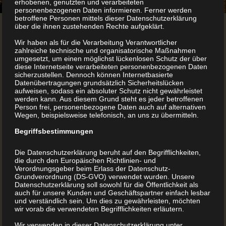
erhobenen, genutzten und verarbeiteten
personenbezogenen Daten informieren. Ferner werden
betroffene Personen mittels dieser Datenschutzerklärung
Johannes Gutenberg
über die ihnen zustehenden Rechte aufgeklärt.
Wir haben als für die Verarbeitung Verantwortlicher
und der Buchdruck
zahlreiche technische und organisatorische Maßnahmen
umgesetzt, um einen möglichst lückenlosen Schutz der über
diese Internetseite verarbeiteten personenbezogenen Daten
sicherzustellen. Dennoch können Internetbasierte
Datenübertragungen grundsätzlich Sicherheitslücken
aufweisen, sodass ein absoluter Schutz nicht gewährleistet
Der Buchdruck – alle Infos
werden kann. Aus diesem Grund steht es jeder betroffenen
Person frei, personenbezogene Daten auch auf alternativen
zum Thema
Wegen, beispielsweise telefonisch, an uns zu übermitteln.
Begriffsbestimmungen
Wenn man in die Geschichte des Buchdrucks eintauchen
Die Datenschutzerklärung beruht auf den Begrifflichkeiten,
möchte, sollte man unbedingt auch einen Blick in die Zeit
die durch den Europäischen Richtlinien- und
Verordnungsgeber beim Erlass der Datenschutz-
davor werfen. Nur so lässt sich erahnen, was für ein
Grundverordnung (DS-GVO) verwendet wurden. Unsere
enormer Schritt damals vollzogen wurde. Für die
Datenschutzerklärung soll sowohl für die Öffentlichkeit als
auch für unsere Kunden und Geschäftspartner einfach lesbar
Menschen muss es sich ähnlich angefühlt haben, wie
und verständlich sein. Um dies zu gewährleisten, möchten
wir vorab die verwendeten Begrifflichkeiten erläutern.
einige Jahrhunderte später der Sprung ins Industrie- oder
Wir verwenden in dieser Datenschutzerklärung unter