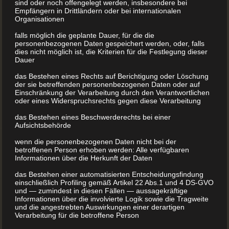
sind oder noch offengelegt werden, insbesondere bei
Empfängern in Drittländern oder bei internationalen
Zudem war dem gelernten Goldschmied der Buchdruck
Organisationen
nicht fremd. Gemeinsam mit anderen Bürgern hatte er
falls möglich die geplante Dauer, für die die
personenbezogenen Daten gespeichert werden, oder, falls
bereits zuvor „Wallfahrtsspiegel“ hergestellt. Doch ihre
dies nicht möglich ist, die Kriterien für die Festlegung dieser
Marktreife erreichte die Erfindung von Johannes
Dauer
Gutenberg wohl erst in Mainz. Dort hatte sich der Herr
das Bestehen eines Rechts auf Berichtigung oder Löschung
der sie betreffenden personenbezogenen Daten oder auf
über Lettern und Druckfarbe um 1445 niedergelassen.
Einschränkung der Verarbeitung durch den Verantwortlichen
oder eines Widerspruchsrechts gegen diese Verarbeitung
Mit geliehenem Geld gründete er in Mainz, als eine Art
das Bestehen eines Beschwerderechts bei einer
frühneuzeitliches Start-up, eine Druckerei. Auch einen
Aufsichtsbehörde
Mitarbeiter leistete er sich, um die Erfindung des
wenn die personenbezogenen Daten nicht bei der
Buchdrucks zum Abschluss zu bringen.
betroffenen Person erhoben werden: Alle verfügbaren
Informationen über die Herkunft der Daten
das Bestehen einer automatisierten Entscheidungsfindung
Die Gutenberg-Bibel
einschließlich Profiling gemäß Artikel 22 Abs.1 und 4 DS-GVO
und — zumindest in diesen Fällen — aussagekräftige
Informationen über die involvierte Logik sowie die Tragweite
Zwischen 1452 und 1454 entstand in dieser Druckerei das
und die angestrebten Auswirkungen einer derartigen
Verarbeitung für die betroffene Person
Meisterwerk von Johannes Gutenberg, die sogenannte