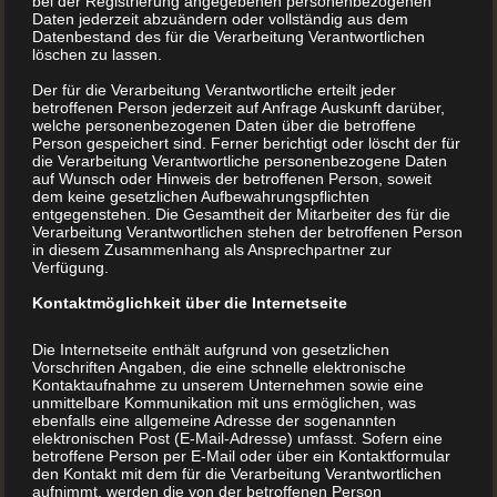
bei der Registrierung angegebenen personenbezogenen
Daten jederzeit abzuändern oder vollständig aus dem
eingegangen ist, liegt einzig an seiner Erfindung, die ihm
Datenbestand des für die Verarbeitung Verantwortlichen
mit einem Schlag alle Aufmerksamkeit sicherte, die
löschen zu lassen.
Erfindung des modernen Buchdruck-Verfahrens.
Der für die Verarbeitung Verantwortliche erteilt jeder
betroffenen Person jederzeit auf Anfrage Auskunft darüber,
welche personenbezogenen Daten über die betroffene
Person gespeichert sind. Ferner berichtigt oder löscht der für
die Verarbeitung Verantwortliche personenbezogene Daten
auf Wunsch oder Hinweis der betroffenen Person, soweit
dem keine gesetzlichen Aufbewahrungspflichten
entgegenstehen. Die Gesamtheit der Mitarbeiter des für die
Verarbeitung Verantwortlichen stehen der betroffenen Person
in diesem Zusammenhang als Ansprechpartner zur
Verfügung.
Kontaktmöglichkeit über die Internetseite
Die Internetseite enthält aufgrund von gesetzlichen
Vorschriften Angaben, die eine schnelle elektronische
Kontaktaufnahme zu unserem Unternehmen sowie eine
unmittelbare Kommunikation mit uns ermöglichen, was
ebenfalls eine allgemeine Adresse der sogenannten
elektronischen Post (E-Mail-Adresse) umfasst. Sofern eine
betroffene Person per E-Mail oder über ein Kontaktformular
den Kontakt mit dem für die Verarbeitung Verantwortlichen
aufnimmt, werden die von der betroffenen Person