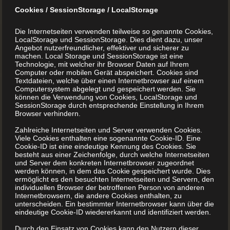
Doch das in den Klöstern gebündelte Wissen war auch
Cookies / SessionStorage / LocalStorage
noch aus einem anderen Grund so begehrt. Schon damals
galt: Wissen ist Macht!
Die Internetseiten verwenden teilweise so genannte Cookies,
LocalStorage und SessionStorage. Dies dient dazu, unser
Angebot nutzerfreundlicher, effektiver und sicherer zu
machen. Local Storage und SessionStorage ist eine
Technologie, mit welcher ihr Browser Daten auf Ihrem
Computer oder mobilen Gerät abspeichert. Cookies sind
Textdateien, welche über einen Internetbrowser auf einem
Computersystem abgelegt und gespeichert werden. Sie
können die Verwendung von Cookies, LocalStorage und
SessionStorage durch entsprechende Einstellung in Ihrem
Browser verhindern.
Zahlreiche Internetseiten und Server verwenden Cookies.
Viele Cookies enthalten eine sogenannte Cookie-ID. Eine
Cookie-ID ist eine eindeutige Kennung des Cookies. Sie
besteht aus einer Zeichenfolge, durch welche Internetseiten
und Server dem konkreten Internetbrowser zugeordnet
werden können, in dem das Cookie gespeichert wurde. Dies
ermöglicht es den besuchten Internetseiten und Servern, den
individuellen Browser der betroffenen Person von anderen
Internetbrowsern, die andere Cookies enthalten, zu
unterscheiden. Ein bestimmter Internetbrowser kann über die
eindeutige Cookie-ID wiedererkannt und identifiziert werden.
Durch den Einsatz von Cookies kann den Nutzern dieser