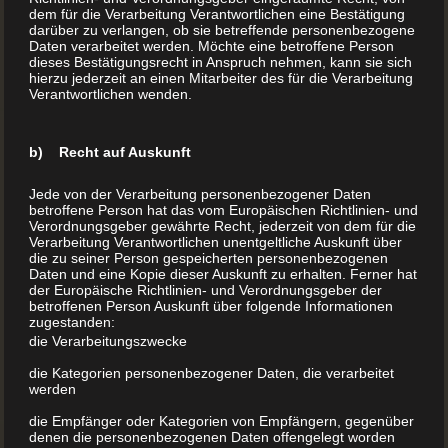
diesen einen Zweck verwendet werden.
dem für die Verarbeitung Verantwortlichen eine Bestätigung
darüber zu verlangen, ob sie betreffende personenbezogene
Wie der Einsatz von beweglichen Lettern und damit die
Daten verarbeitet werden. Möchte eine betroffene Person
dieses Bestätigungsrecht in Anspruch nehmen, kann sie sich
bahnbrechende Erfindung von Johannes Gutenberg den
hierzu jederzeit an einen Mitarbeiter des für die Verarbeitung
Verantwortlichen wenden.
Buchdruck revolutionierte, davon später mehr.
b) Recht auf Auskunft
Wo stand Gutenbergs erste Druckerpresse?
Jede von der Verarbeitung personenbezogener Daten
Wann dem Erfinder des modernen Buchdrucks die Idee
betroffene Person hat das vom Europäischen Richtlinien- und
Verordnungsgeber gewährte Recht, jederzeit von dem für die
gekommen ist, lässt sich heute nur noch bruchstückhaft
Verarbeitung Verantwortlichen unentgeltliche Auskunft über
die zu seiner Person gespeicherten personenbezogenen
rekonstruieren. Es gibt Hinweise darauf, dass Johannes
Daten und eine Kopie dieser Auskunft zu erhalten. Ferner hat
Gutenberg bereits während seines mehrjährigen
der Europäische Richtlinien- und Verordnungsgeber der
betroffenen Person Auskunft über folgende Informationen
Aufenthalts in Straßburg mit einer Druckerpresse und
zugestanden:
die Verarbeitungszwecke
Materialien, die für den Buchdruck geeignet waren,
gearbeitet hat.
die Kategorien personenbezogener Daten, die verarbeitet
werden
die Empfänger oder Kategorien von Empfängern, gegenüber
Gutenberg kannte sich mit Buchdruck aus
denen die personenbezogenen Daten offengelegt worden