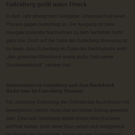
Gutenberg gerät unter Druck
Rechtsansprüchen.
Verarbeiten wir personenbezogene Daten, um Direktwerbung
In dem Jahr strengt sein Geldgeber Johannes Fust einen
zu betreiben, so hat die betroffene Person das Recht,
jederzeit Widerspruch gegen die Verarbeitung der
Prozess gegen Gutenberg an. Der Ausgang ist zwar
personenbezogenen Daten zum Zwecke derartiger Werbung
mangels konkreter Nachrichten zu dem Verfahren nicht
einzulegen. Dies gilt auch für das Profiling, soweit es mit
solcher Direktwerbung in Verbindung steht. Widerspricht die
ganz klar. Doch auf der Seite des Gutenberg Museums ist
betroffene Person gegenüber der Verarbeitung für Zwecke
der Direktwerbung, so werden wir die personenbezogenen
zu lesen, dass Gutenberg im Zuge des Rechtsstreits wohl
Daten nicht mehr für diese Zwecke verarbeiten.
„den gesamten Bibeldruck sowie große Teile seiner
Zudem hat die betroffene Person das Recht, aus Gründen,
Druckerwerkstatt“ verloren hat.
die sich aus ihrer besonderen Situation ergeben, gegen die
sie betreffende Verarbeitung personenbezogener Daten, die
zu wissenschaftlichen oder historischen Forschungszwecken
oder zu statistischen Zwecken gemäß Art. 89 Abs. 1 DS-GVO
Interessantes zu Gutenberg und dem Buchdruck
erfolgen, Widerspruch einzulegen, es sei denn, eine solche
findet man im Gutenberg Museum
Verarbeitung ist zur Erfüllung einer im öffentlichen
Interesseliegenden Aufgabe erforderlich.
Für Johannes Gutenberg, den Erfinder des Buchdrucks mit
Zur Ausübung des Rechts auf Widerspruch kann sich die
beweglichen Lettern muss das ein herber Schlag gewesen
betroffene Person direkt an jeden Mitarbeiter wenden. Der
betroffenen Person steht es ferner frei, im Zusammenhang
sein. Zwar soll Gutenberg später erneut eine Druckerei
mit der Nutzung von Diensten der Informationsgesellschaft,
ungeachtet der Richtlinie 2002/58/EG, ihr Widerspruchsrecht
eröffnet haben, doch seine Spur verliert sich weitgehend
mittels automatisierter Verfahren auszuüben, bei denen
im Dunkel der Geschichte. Sogar um sein Todesdatum
technische Spezifikationen verwendet werden.