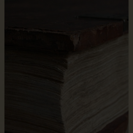
f) Recht auf Datenübertragbarkeit
Jede von der Verarbeitung personenbezogener Daten
betroffene Person hat das vom Europäischen Richtlinien- und
Verordnungsgeber gewährte Recht, die sie betreffenden
personenbezogenen Daten, welche durch die betroffene
Person einem Verantwortlichen bereitgestellt wurden, in
einem strukturierten, gängigen und maschinenlesbaren
Format zu erhalten. Sie hat außerdem das Recht, diese
Daten einem anderen Verantwortlichen ohne Behinderung
durch den Verantwortlichen, dem die personenbezogenen
Daten bereitgestellt wurden, zu übermitteln, sofern die
Verarbeitung auf der Einwilligung gemäß Art. 6 Abs. 1
Buchstabe a DS-GVO oder Art. 9 Abs. 2 Buchstabe a DS-
GVO oder auf einem Vertrag gemäß Art. 6 Abs. 1 Buchstabe
b DS-GVO beruht und die Verarbeitung mithilfe
automatisierter Verfahren erfolgt, sofern die Verarbeitung
nicht für die Wahrnehmung einer Aufgabe erforderlich ist, die
im öffentlichen Interesseliegt oder in Ausübung öffentlicher
Gewalt erfolgt, welche dem Verantwortlichen übertragen
wurde.
Ferner hat die betroffene Person bei der Ausübung ihres
Rechts auf Datenübertragbarkeit gemäß Art. 20 Abs. 1 DS-
GVO das Recht, zu erwirken, dass die personenbezogenen