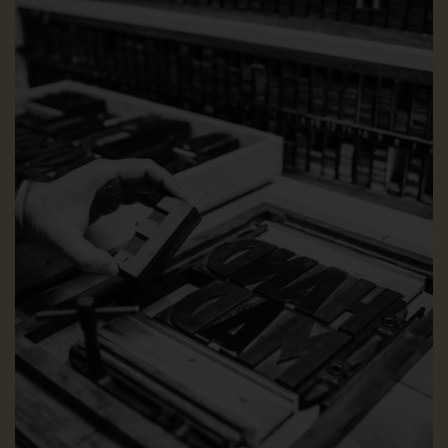
ausdrücklicher Einwilligung der betroffenen Person, triffen wir
die angemessene Maßnahmen, um die Rechte und
Freiheiten sowie die berechtigten Interessen der betroffenen
Person zu wahren, wozu mindestens das Recht auf
Erwirkung des Eingreifens einer Person seitens des
Verantwortlichen, auf Darlegung des eigenen Standpunkts
und auf Anfechtung der Entscheidung gehört.
Möchte die betroffene Person Rechte mit Bezug auf
automatisierte Entscheidungen geltend machen, kann sie
sich hierzu jederzeit an einen Mitarbeiter des für die
Verarbeitung Verantwortlichen wenden.
i) Recht auf Widerruf einer datenschutzrechtlichen
Einwilligung
Jede von der Verarbeitung personenbezogener Daten
betroffene Person hat das vom Europäischen Richtlinien- und
Verordnungsgeber gewährte Recht, eine Einwilligung zur
Verarbeitung personenbezogener Daten jederzeit zu
widerrufen.
Möchte die betroffene Person ihr Recht auf Widerruf einer
Einwilligung geltend machen, kann sie sich hierzu jederzeit
an einen Mitarbeiter des für die Verarbeitung