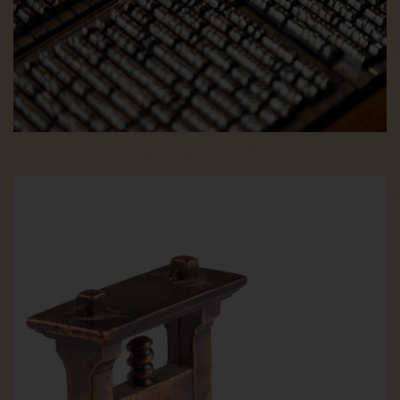
Wurden die personenbezogenen Daten öffentlich gemacht
und ist unser Unternehmen als Verantwortlicher gemäß Art.
17 Abs. 1 DS-GVO zur Löschung der personenbezogenen
Daten verpflichtet, so trifft uns unter Berücksichtigung der
verfügbaren Technologie und der Implementierungskosten
angemessene Maßnahmen, auch technischer Art, um andere
für die Datenverarbeitung Verantwortliche, welche die
veröffentlichten personenbezogenen Daten verarbeiten,
darüber in Kenntnis zu setzen, dass die betroffene Person
von diesen anderen für die Datenverarbeitung
Verantwortlichen die Löschung sämtlicherlinks zu diesen
personenbezogenen Daten oder von Kopien oder
Replikationen dieser personenbezogenen Daten verlangt hat,
soweit die Verarbeitung nicht erforderlich ist. Der Mitarbeiter
wird im Einzelfall das Notwendige veranlassen.
e) Recht auf Einschränkung der Verarbeitung
Jede von der Verarbeitung personenbezogener Daten
betroffene Person hat das vom Europäischen Richtlinien- und
Verordnungsgeber gewährte Recht, von dem
Verantwortlichen die Einschränkung der Verarbeitung zu
verlangen, wenn eine der folgenden Voraussetzungen
gegeben ist:
Die Richtigkeit der personenbezogenen Daten wird von der