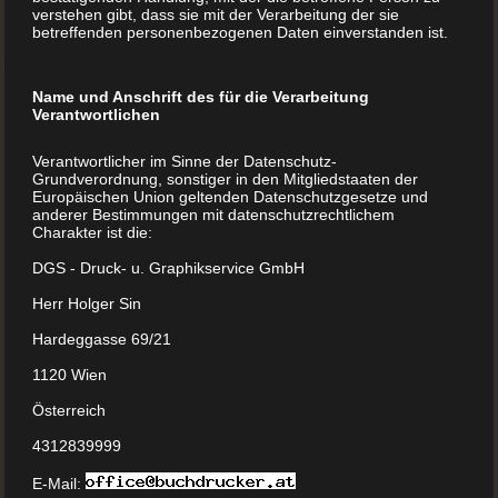
verstehen gibt, dass sie mit der Verarbeitung der sie
betreffenden personenbezogenen Daten einverstanden ist.
Zentrale Einrichtung, das Skriptorium
Beides geschah im sogenannten Skriptorium, der
Name und Anschrift des für die Verarbeitung
Verantwortlichen
Schreibstube, die neben der Bibliothek zu den wichtigsten
Orten eines Klosters gehörte. Einige Klöster hatten die
Verantwortlicher im Sinne der Datenschutz-
Grundverordnung, sonstiger in den Mitgliedstaaten der
Buchherstellung perfektioniert. Zahlreiche Mönche waren
Europäischen Union geltenden Datenschutzgesetze und
hier jeden Tag parallel damit beschäftigt, immer neue
anderer Bestimmungen mit datenschutzrechtlichem
Charakter ist die:
Kopien herzustellen.
DGS - Druck- u. Graphikservice GmbH
Herr Holger Sin
Schon damals waren Bücher kostbare
Hardeggasse 69/21
Meisterwerke
1120 Wien
Einige davon sind echte Meisterwerke und entsprechend
Österreich
wertvoll. Schon damals waren besonders aufwendig
4312839999
gestaltete Exemplare ein kostbares Gut.
E-Mail: