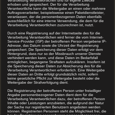
Verarbeitung Verantwortlichen und für eigene Zwecke
Name war Johannes Gensfleisch.
erhoben und gespeichert. Der für die Verarbeitung
Verantwortliche kann die Weitergabe an einen oder mehrere
Auftragsverarbeiter, beispielsweise einen Paketdienstleister,
Wo genau er um das Jahr 1400 geboren wurde, weiß man
veranlassen, der die personenbezogenen Daten ebenfalls
nicht. Einiges deutet darauf hin, dass der unruhige Geist
ausschließlich für eine interne Verwendung, die dem für die
Verarbeitung Verantwortlichen zuzurechnen ist, nutzt.
ausgangs des Mittelalters in Mainz das Licht der Welt
Durch eine Registrierung auf der Internetseite des für die
erblickt hat. So gibt es zumindest die Online-Plattform
Verarbeitung Verantwortlichen wird ferner die vom Internet-
Wikipedia an. Wirklich gesichert ist das nach Ansicht von
Service-Provider (ISP) der betroffenen Person vergebene IP-
Adresse, das Datum sowie die Uhrzeit der Registrierung
Historikern allerdings nicht.
gespeichert. Die Speicherung dieser Daten erfolgt vor dem
Hintergrund, dass nur so der Missbrauch unserer Dienste
verhindert werden kann, und diese Daten im Bedarfsfall
ermöglichen, begangene Straftaten aufzuklären. Insofern ist
Gutenberg gibt bis heute Rätsel auf
die Speicherung dieser Daten zur Absicherung des für die
Verarbeitung Verantwortlichen erforderlich. Eine Weitergabe
dieser Daten an Dritte erfolgt grundsätzlich nicht, sofern
Überhaupt weiß man wenig über ihn, abgesehen von den
keine gesetzliche Pflicht zur Weitergabe besteht oder die
wenigen amtlichen Dokumenten, in denen er aufgeführt
Weitergabe der Strafverfolgung dient.
wird. Nicht einmal das exakte Geburtsdatum von
Die Registrierung der betroffenen Person unter freiwilliger
Angabe personenbezogener Daten dient dem für die
Johannes Gutenberg ist bekannt. Die Angaben liegen um
Verarbeitung Verantwortlichen dazu, der betroffenen Person
einige Jahre auseinander.
Inhalte oder Leistungen anzubieten, die aufgrund der Natur
der Sache nur registrierten Benutzern angeboten werden
können. Registrierten Personen steht die Möglichkeit frei, die
Dass sein Name dennoch in die Geschichtsbücher