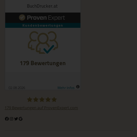
Verantwortlicher oder für die Verarbeitung Verantwortlicher ist
die natürliche oder juristische Person, Behörde, Einrichtung
oder andere Stelle, die allein oder gemeinsam mit anderen
über die Zwecke und Mittel der Verarbeitung von
personenbezogenen Daten entscheidet. Sind die Zwecke
und Mittel dieser Verarbeitung durch das Unionsrecht oder
das Recht der Mitgliedstaaten vorgegeben, so kann der
Verantwortliche beziehungsweise können die bestimmten
Kriterien seiner Benennung nach dem Unionsrecht oder dem
Recht der Mitgliedstaaten vorgesehen werden.
h) Auftragsverarbeiter
Auftragsverarbeiter ist eine natürliche oder juristische
Person, Behörde, Einrichtung oder andere Stelle, die
personenbezogene Daten im Auftrag des Verantwortlichen
verarbeitet.
179
Bewertungen auf ProvenExpert.com
i) Empfänger
BuchDrucker.at
Empfänger ist eine natürliche oder juristische Person,
Behörde, Einrichtung oder andere Stelle, der