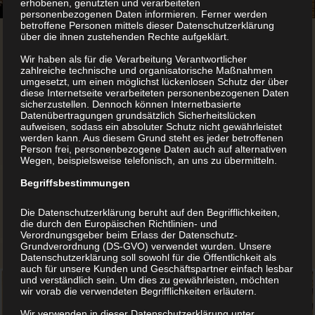
erhobenen, genutzten und verarbeiteten
personenbezogenen Daten informieren. Ferner werden
betroffene Personen mittels dieser Datenschutzerklärung
über die ihnen zustehenden Rechte aufgeklärt.
Wir haben als für die Verarbeitung Verantwortlicher
Jetzt Gutschein schenken!
zahlreiche technische und organisatorische Maßnahmen
umgesetzt, um einen möglichst lückenlosen Schutz der über
diese Internetseite verarbeiteten personenbezogenen Daten
Schenken Sie Bücher von Buchducker.at! Erfüllen Sie den
sicherzustellen. Dennoch können Internetbasierte
Datenübertragungen grundsätzlich Sicherheitslücken
Traum vom eigenen Buch. Einfach Buch drucken lassen.
aufweisen, sodass ein absoluter Schutz nicht gewährleistet
werden kann. Aus diesem Grund steht es jeder betroffenen
Ob mit Softcover, Hardcover oder andere Veredelungen.
Person frei, personenbezogene Daten auch auf alternativen
Wegen, beispielsweise telefonisch, an uns zu übermitteln.
Schenken Sie jetzt einen Gutschein für einen Buch-
Begriffsbestimmungen
Druck.
Die Datenschutzerklärung beruht auf den Begrifflichkeiten,
Bestellung
per Mail
oder telefonisch unter +43 1 283 9999
die durch den Europäischen Richtlinien- und
Verordnungsgeber beim Erlass der Datenschutz-
10.
Grundverordnung (DS-GVO) verwendet wurden. Unsere
Datenschutzerklärung soll sowohl für die Öffentlichkeit als
auch für unsere Kunden und Geschäftspartner einfach lesbar
und verständlich sein. Um dies zu gewährleisten, möchten
wir vorab die verwendeten Begrifflichkeiten erläutern.
Wir verwenden in dieser Datenschutzerklärung unter