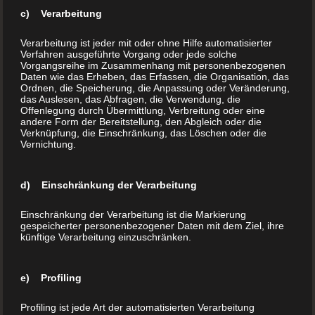
c) Verarbeitung
Telefon:
+43 1 283 9999
Internet:
www.BuchDrucker.at
Verarbeitung ist jeder mit oder ohne Hilfe automatisierter
Verfahren ausgeführte Vorgang oder jede solche
E-Mail:
office@buchdrucker.at
Vorgangsreihe im Zusammenhang mit personenbezogenen
Daten wie das Erheben, das Erfassen, die Organisation, das
Ordnen, die Speicherung, die Anpassung oder Veränderung,
Home
das Auslesen, das Abfragen, die Verwendung, die
Offenlegung durch Übermittlung, Verbreitung oder eine
Aktion
andere Form der Bereitstellung, den Abgleich oder die
Verknüpfung, die Einschränkung, das Löschen oder die
Über uns
Vernichtung.
Buchdruck (Ihr Buch drucken)
Hardcover Buch
d) Einschränkung der Verarbeitung
Softcover Buch
Kleine Auflage drucken
Einschränkung der Verarbeitung ist die Markierung
gespeicherter personenbezogener Daten mit dem Ziel, ihre
Print on Demand
künftige Verarbeitung einzuschränken.
Veredelung
FAQ´s
e) Profiling
Buchladen
Blog
Profiling ist jede Art der automatisierten Verarbeitung