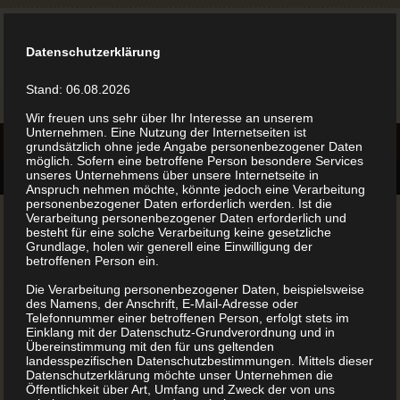
Datenschutzerklärung
Stand: 06.08.2026
Wir freuen uns sehr über Ihr Interesse an unserem
Unternehmen. Eine Nutzung der Internetseiten ist
grundsätzlich ohne jede Angabe personenbezogener Daten
möglich. Sofern eine betroffene Person besondere Services
unseres Unternehmens über unsere Internetseite in
Anspruch nehmen möchte, könnte jedoch eine Verarbeitung
personenbezogener Daten erforderlich werden. Ist die
Verarbeitung personenbezogener Daten erforderlich und
besteht für eine solche Verarbeitung keine gesetzliche
Grundlage, holen wir generell eine Einwilligung der
betroffenen Person ein.
Buchrücken
Die Verarbeitung personenbezogener Daten, beispielsweise
des Namens, der Anschrift, E-Mail-Adresse oder
Telefonnummer einer betroffenen Person, erfolgt stets im
Einklang mit der Datenschutz-Grundverordnung und in
Ein schöner Buchrücken kann auch entzücken.
Übereinstimmung mit den für uns geltenden
landesspezifischen Datenschutzbestimmungen. Mittels dieser
Datenschutzerklärung möchte unser Unternehmen die
Öffentlichkeit über Art, Umfang und Zweck der von uns
Egal, ob Sie sich Geschichten oder Rezepte ausdenken,