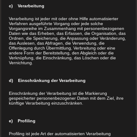
1220 Wien
c) Verarbeitung
Österreich
Verarbeitung ist jeder mit oder ohne Hilfe automatisierter
Telefon:
+43 1 283 9999
Verfahren ausgeführte Vorgang oder jede solche
Internet:
www.BuchDrucker.at
Vorgangsreihe im Zusammenhang mit personenbezogenen
Daten wie das Erheben, das Erfassen, die Organisation, das
E-Mail:
office@buchdrucker.at
Ordnen, die Speicherung, die Anpassung oder Veränderung,
das Auslesen, das Abfragen, die Verwendung, die
Offenlegung durch Übermittlung, Verbreitung oder eine
Home
andere Form der Bereitstellung, den Abgleich oder die
Verknüpfung, die Einschränkung, das Löschen oder die
Aktion
Vernichtung.
Über uns
Buchdruck (Ihr Buch drucken)
d) Einschränkung der Verarbeitung
Hardcover Buch
Einschränkung der Verarbeitung ist die Markierung
Softcover Buch
gespeicherter personenbezogener Daten mit dem Ziel, ihre
Kleine Auflage drucken
künftige Verarbeitung einzuschränken.
Print on Demand
Veredelung
e) Profiling
FAQ´s
Profiling ist jede Art der automatisierten Verarbeitung
Buchladen