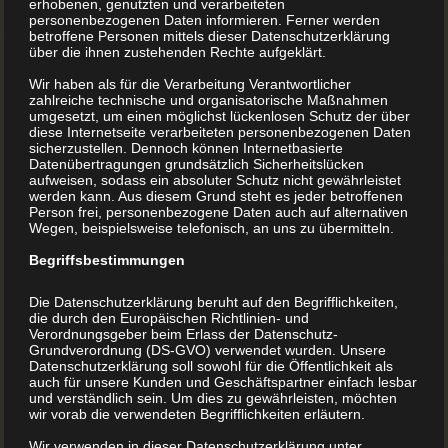
erhobenen, genutzten und verarbeiteten
personenbezogenen Daten informieren. Ferner werden
Historie oder Fiktion niederschreiben – der BuchDrucker.at
betroffene Personen mittels dieser Datenschutzerklärung
über die ihnen zustehenden Rechte aufgeklärt.
ist Ihr professioneller Partner in allen Fragen um Ihr
Buchprojekt.
Wir haben als für die Verarbeitung Verantwortlicher
zahlreiche technische und organisatorische Maßnahmen
umgesetzt, um einen möglichst lückenlosen Schutz der über
diese Internetseite verarbeiteten personenbezogenen Daten
sicherzustellen. Dennoch können Internetbasierte
Datenübertragungen grundsätzlich Sicherheitslücken
aufweisen, sodass ein absoluter Schutz nicht gewährleistet
werden kann. Aus diesem Grund steht es jeder betroffenen
Person frei, personenbezogene Daten auch auf alternativen
Wegen, beispielsweise telefonisch, an uns zu übermitteln.
Begriffsbestimmungen
Die Datenschutzerklärung beruht auf den Begrifflichkeiten,
die durch den Europäischen Richtlinien- und
Verordnungsgeber beim Erlass der Datenschutz-
Grundverordnung (DS-GVO) verwendet wurden. Unsere
Datenschutzerklärung soll sowohl für die Öffentlichkeit als
auch für unsere Kunden und Geschäftspartner einfach lesbar
und verständlich sein. Um dies zu gewährleisten, möchten
wir vorab die verwendeten Begrifflichkeiten erläutern.
Wir verwenden in dieser Datenschutzerklärung unter