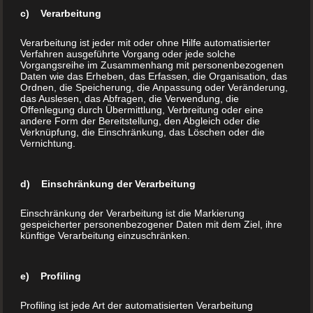
c) Verarbeitung
Verarbeitung ist jeder mit oder ohne Hilfe automatisierter
Verfahren ausgeführte Vorgang oder jede solche
Vorgangsreihe im Zusammenhang mit personenbezogenen
Daten wie das Erheben, das Erfassen, die Organisation, das
Ordnen, die Speicherung, die Anpassung oder Veränderung,
das Auslesen, das Abfragen, die Verwendung, die
Offenlegung durch Übermittlung, Verbreitung oder eine
Hardeggasse 69, Top 21
andere Form der Bereitstellung, den Abgleich oder die
1220 Wien
Verknüpfung, die Einschränkung, das Löschen oder die
Vernichtung.
Österreich
Telefon:
+43 1 283 9999
d) Einschränkung der Verarbeitung
Internet:
www.BuchDrucker.at
Einschränkung der Verarbeitung ist die Markierung
E-Mail:
office@buchdrucker.at
gespeicherter personenbezogener Daten mit dem Ziel, ihre
künftige Verarbeitung einzuschränken.
Home
Aktion
e) Profiling
Über uns
Profiling ist jede Art der automatisierten Verarbeitung
Buchdruck (Ihr Buch drucken)