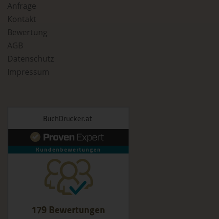
Anfrage
Verantwortlicher oder für die Verarbeitung Verantwortlicher ist
Kontakt
die natürliche oder juristische Person, Behörde, Einrichtung
oder andere Stelle, die allein oder gemeinsam mit anderen
Bewertung
über die Zwecke und Mittel der Verarbeitung von
AGB
personenbezogenen Daten entscheidet. Sind die Zwecke
und Mittel dieser Verarbeitung durch das Unionsrecht oder
Datenschutz
das Recht der Mitgliedstaaten vorgegeben, so kann der
Verantwortliche beziehungsweise können die bestimmten
Impressum
Kriterien seiner Benennung nach dem Unionsrecht oder dem
Recht der Mitgliedstaaten vorgesehen werden.
h) Auftragsverarbeiter
Auftragsverarbeiter ist eine natürliche oder juristische
Person, Behörde, Einrichtung oder andere Stelle, die
personenbezogene Daten im Auftrag des Verantwortlichen
verarbeitet.
i) Empfänger
Empfänger ist eine natürliche oder juristische Person,
Behörde, Einrichtung oder andere Stelle, der