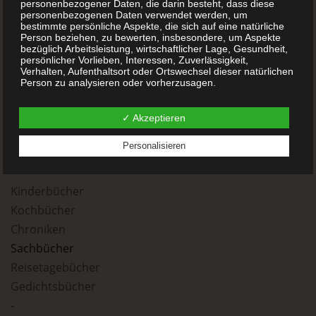
personenbezogener Daten, die darin besteht, dass diese
personenbezogenen Daten verwendet werden, um
Hardcover Buch
bestimmte persönliche Aspekte, die sich auf eine natürliche
Softcover Buch
Person beziehen, zu bewerten, insbesondere, um Aspekte
bezüglich Arbeitsleistung, wirtschaftlicher Lage, Gesundheit,
Kleine Auflage drucken
persönlicher Vorlieben, Interessen, Zuverlässigkeit,
Verhalten, Aufenthaltsort oder Ortswechsel dieser natürlichen
Print on Demand
Person zu analysieren oder vorherzusagen.
Veredelung
FAQ´s
✓ Akzeptieren
f) Pseudonymisierung
Buchladen
Personalisieren
Blog
Pseudonymisierung ist die Verarbeitung personenbezogener
Daten in einer Weise, auf welche die personenbezogenen
Daten ohne Hinzuziehung zusätzlicher Informationen nicht
mehr einer spezifischen betroffenen Person zugeordnet
Kinderbücher
werden können, sofern diese zusätzlichen Informationen
Kochbücher
gesondert aufbewahrt werden und technischen und
organisatorischen Maßnahmen unterliegen, die
Chroniken
gewährleisten, dass die personenbezogenen Daten nicht
einer identifizierten oder identifizierbaren natürlichen Person
Sachbücher
zugewiesen werden.
Reisetagebücher
Gedichtsbücher
g) Verantwortlicher oder für die Verarbeitung
-
Verantwortlicher