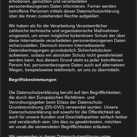
erhobenen, genutzten und verarbeiteten
erhalten Sie einen 50-Euro-Gutschein* für Ihre nächste
personenbezogenen Daten informieren. Ferner werden
Buchproduktion.
betroffene Personen mittels dieser Datenschutzerklärung
über die ihnen zustehenden Rechte aufgeklärt.
Wir haben als für die Verarbeitung Verantwortlicher
Hier klicken und jetzt
zahlreiche technische und organisatorische Maßnahmen
umgesetzt, um einen möglichst lückenlosen Schutz der über
diese Internetseite verarbeiteten personenbezogenen Daten
50-Euro-Gutschein
sicherzustellen. Dennoch können Internetbasierte
Datenübertragungen grundsätzlich Sicherheitslücken
aufweisen, sodass ein absoluter Schutz nicht gewährleistet
sichern
werden kann. Aus diesem Grund steht es jeder betroffenen
Person frei, personenbezogene Daten auch auf alternativen
Wegen, beispielsweise telefonisch, an uns zu übermitteln.
Begriffsbestimmungen
Die Datenschutzerklärung beruht auf den Begrifflichkeiten,
die durch den Europäischen Richtlinien- und
Verordnungsgeber beim Erlass der Datenschutz-
Grundverordnung (DS-GVO) verwendet wurden. Unsere
Datenschutzerklärung soll sowohl für die Öffentlichkeit als
auch für unsere Kunden und Geschäftspartner einfach lesbar
und verständlich sein. Um dies zu gewährleisten, möchten
wir vorab die verwendeten Begrifflichkeiten erläutern.
Wir verwenden in dieser Datenschutzerklärung unter