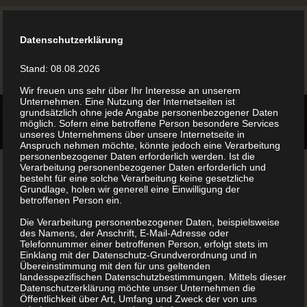
Datenschutzerklärung
Stand: 08.08.2026
Wir freuen uns sehr über Ihr Interesse an unserem
Unternehmen. Eine Nutzung der Internetseiten ist
grundsätzlich ohne jede Angabe personenbezogener Daten
möglich. Sofern eine betroffene Person besondere Services
unseres Unternehmens über unsere Internetseite in
Anspruch nehmen möchte, könnte jedoch eine Verarbeitung
personenbezogener Daten erforderlich werden. Ist die
Verarbeitung personenbezogener Daten erforderlich und
besteht für eine solche Verarbeitung keine gesetzliche
Grundlage, holen wir generell eine Einwilligung der
Vielen Dank für den
betroffenen Person ein.
Die Verarbeitung personenbezogener Daten, beispielsweise
Scan
des Namens, der Anschrift, E-Mail-Adresse oder
Telefonnummer einer betroffenen Person, erfolgt stets im
Einklang mit der Datenschutz-Grundverordnung und in
Übereinstimmung mit den für uns geltenden
Sie kennen uns bereits von unserem
landesspezifischen Datenschutzbestimmungen. Mittels dieser
Datenschutzerklärung möchte unser Unternehmen die
www.BuchDrucker.at Fahrzeug. Als Dankeschön
Öffentlichkeit über Art, Umfang und Zweck der von uns