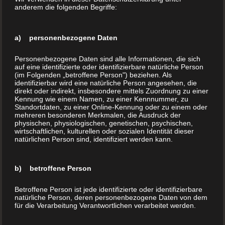
anderem die folgenden Begriffe:
a) personenbezogene Daten
Personenbezogene Daten sind alle Informationen, die sich
auf eine identifizierte oder identifizierbare natürliche Person
(im Folgenden „betroffene Person") beziehen. Als
identifizierbar wird eine natürliche Person angesehen, die
Hardeggasse 69, Top 21
direkt oder indirekt, insbesondere mittels Zuordnung zu einer
1220 Wien
Kennung wie einem Namen, zu einer Kennnummer, zu
Standortdaten, zu einer Online-Kennung oder zu einem oder
Österreich
mehreren besonderen Merkmalen, die Ausdruck der
physischen, physiologischen, genetischen, psychischen,
Telefon:
+43 1 283 9999
wirtschaftlichen, kulturellen oder sozialen Identität dieser
natürlichen Person sind, identifiziert werden kann.
Internet:
www.BuchDrucker.at
E-Mail:
office@buchdrucker.at
b) betroffene Person
Home
Betroffene Person ist jede identifizierte oder identifizierbare
natürliche Person, deren personenbezogene Daten von dem
Aktion
für die Verarbeitung Verantwortlichen verarbeitet werden.
Über uns