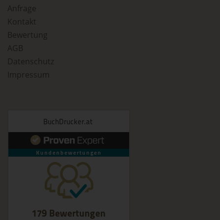
personenbezogener Daten, die darin besteht, dass diese
Anfrage
personenbezogenen Daten verwendet werden, um
bestimmte persönliche Aspekte, die sich auf eine natürliche
Kontakt
Person beziehen, zu bewerten, insbesondere, um Aspekte
Bewertung
bezüglich Arbeitsleistung, wirtschaftlicher Lage, Gesundheit,
persönlicher Vorlieben, Interessen, Zuverlässigkeit,
AGB
Verhalten, Aufenthaltsort oder Ortswechsel dieser natürlichen
Person zu analysieren oder vorherzusagen.
Datenschutz
Impressum
f) Pseudonymisierung
Pseudonymisierung ist die Verarbeitung personenbezogener
Daten in einer Weise, auf welche die personenbezogenen
Daten ohne Hinzuziehung zusätzlicher Informationen nicht
mehr einer spezifischen betroffenen Person zugeordnet
werden können, sofern diese zusätzlichen Informationen
gesondert aufbewahrt werden und technischen und
organisatorischen Maßnahmen unterliegen, die
gewährleisten, dass die personenbezogenen Daten nicht
einer identifizierten oder identifizierbaren natürlichen Person
zugewiesen werden.
g) Verantwortlicher oder für die Verarbeitung
Verantwortlicher