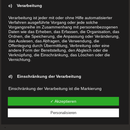
Buchdruck (Ihr Buch drucken)
c) Verarbeitung
Hardcover Buch
Softcover Buch
Verarbeitung ist jeder mit oder ohne Hilfe automatisierter
Verfahren ausgeführte Vorgang oder jede solche
Kleine Auflage drucken
Vorgangsreihe im Zusammenhang mit personenbezogenen
Print on Demand
Daten wie das Erheben, das Erfassen, die Organisation, das
Ordnen, die Speicherung, die Anpassung oder Veränderung,
Veredelung
das Auslesen, das Abfragen, die Verwendung, die
Offenlegung durch Übermittlung, Verbreitung oder eine
FAQ´s
andere Form der Bereitstellung, den Abgleich oder die
Buchladen
Verknüpfung, die Einschränkung, das Löschen oder die
Vernichtung.
Blog
d) Einschränkung der Verarbeitung
Kinderbücher
Kochbücher
Einschränkung der Verarbeitung ist die Markierung
gespeicherter personenbezogener Daten mit dem Ziel, ihre
Chroniken
künftige Verarbeitung einzuschränken.
✓ Akzeptieren
Sachbücher
Reisetagebücher
Personalisieren
e) Profiling
Gedichtsbücher
-
Profiling ist jede Art der automatisierten Verarbeitung