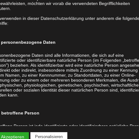
ewährleisten, möchten wir vorab die verwendeten Begrifflichkeiten
utern.
 verwenden in dieser Datenschutzerklärung unter anderem die folgend
iffe:
personenbezogene Daten
sonenbezogene Daten sind alle Informationen, die sich auf eine
tifizierte oder identifizierbare natürliche Person (im Folgenden „betroff
on") beziehen. Als identifizierbar wird eine natürliche Person angeseh
direkt oder indirekt, insbesondere mittels Zuordnung zu einer Kennung
em Namen, zu einer Kennnummer, zu Standortdaten, zu einer Online-
Kinderbücher
nung oder zu einem oder mehreren besonderen Merkmalen, die Ausdr
physischen, physiologischen, genetischen, psychischen, wirtschaftliche
Kochbücher
urellen oder sozialen Identität dieser natürlichen Person sind, identifizie
den kann.
ns
Chroniken
ck (Ihr Buch drucken)
Sachbücher
betroffene Person
er Buch
Reisetagebücher
er Buch
Gedichtsbücher
offene Person ist jede identifizierte oder identifizierbare natürliche Per
Auflage drucken
-
en personenbezogene Daten von dem für die Verarbeitung
ntwortlichen verarbeitet werden.
 Akzeptieren
Personalisieren