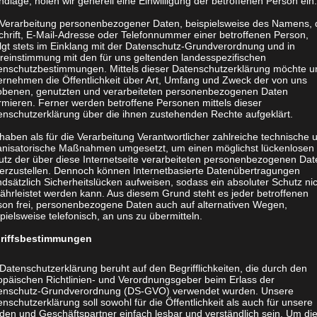
dlage, holen wir generell eine Einwilligung der betroffenen Person ein.
 hilft Ihnen die gerade
 Verarbeitung personenbezogener Daten, beispielsweise des Namens, 
on Demand hat den Vorteil,
chrift, E-Mail-Adresse oder Telefonnummer einer betroffenen Person,
olgt stets im Einklang mit der Datenschutz-Grundverordnung und in
emand bedeutet auch kein
reinstimmung mit den für uns geltenden landesspezifischen
enschutzbestimmungen. Mittels dieser Datenschutzerklärung möchte u
r.at bietet Book on Demand ab
ernehmen die Öffentlichkeit über Art, Umfang und Zweck der von uns
obenen, genutzten und verarbeiteten personenbezogenen Daten
rmieren. Ferner werden betroffene Personen mittels dieser
enschutzerklärung über die ihnen zustehenden Rechte aufgeklärt.
 online kalkulieren?
haben als für die Verarbeitung Verantwortlicher zahlreiche technische 
anisatorische Maßnahmen umgesetzt, um einen möglichst lückenlosen
utz der über diese Internetseite verarbeiteten personenbezogenen Dat
herzustellen. Dennoch können Internetbasierte Datenübertragungen
n?
dsätzlich Sicherheitslücken aufweisen, sodass ein absoluter Schutz ni
ährleistet werden kann. Aus diesem Grund steht es jeder betroffenen
son frei, personenbezogene Daten auch auf alternativen Wegen,
pielsweise telefonisch, an uns zu übermitteln.
nition“.
riffsbestimmungen
Datenschutzerklärung beruht auf den Begrifflichkeiten, die durch den
opäischen Richtlinien- und Verordnungsgeber beim Erlass der
enschutz-Grundverordnung (DS-GVO) verwendet wurden. Unsere
nschutzerklärung soll sowohl für die Öffentlichkeit als auch für unsere
den und Geschäftspartner einfach lesbar und verständlich sein. Um di