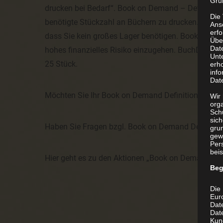
Grun
drucken bei Bedarf“. Book on Demand – Definition –
Die
benötigte Stückzahl an Büchern zu drucken. Book 
Ans
erf
dass Sie kein großes Lager benötigen. Book on D
Übe
Dat
hohes finanzielles Risiko einzugehen. BuchDrucke
Unt
25 Stück.
erh
info
Dat
Möchten Sie Ihr Book on Demand Definition Projekt
Wir 
org
Sch
sic
Haben Sie Fragen bzgl. Book on Demand Definitio
grun
gew
Per
beis
Hier geht es zu den Aktionen „Book on Demand Defi
Beg
Die 
Eur
Dat
Date
Kun