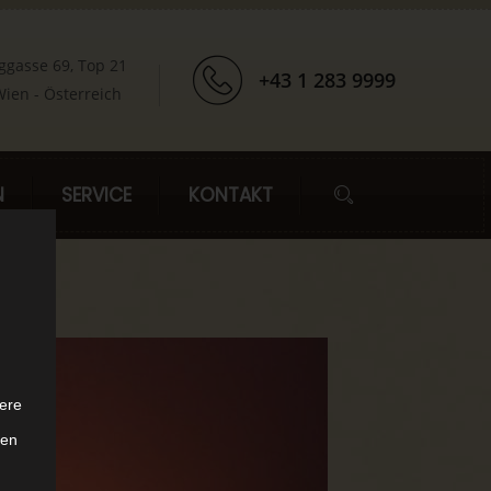
ggasse 69, Top 21
+43 1 283 9999
ien - Österreich
N
SERVICE
KONTAKT
ere
ten