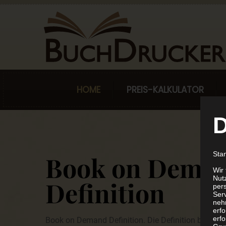
HOME
PREIS-KALKULATOR
D
Sta
Book on Dema
Wir
Nutz
Definition
per
Ser
neh
erf
erfo
Book on Demand Definition. Die Definition bedeute