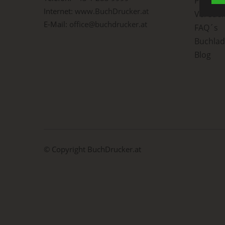
Print o
Internet:
www.BuchDrucker.at
Veredel
E-Mail:
office@buchdrucker.at
c) 
FAQ´s
Buchla
Vera
Blog
aus
per
das
Aus
Verb
Ver
d) 
Ein
© Copyright
BuchDrucker.at
per
ein
e) 
Prof
Dat