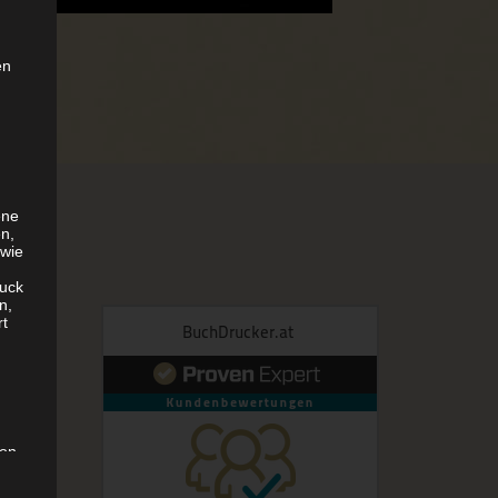
en
ene
en,
 wie
uck
n,
rt
son,