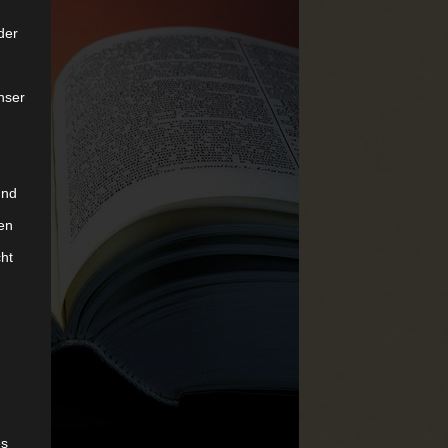
der
nser
und
en
cht
es