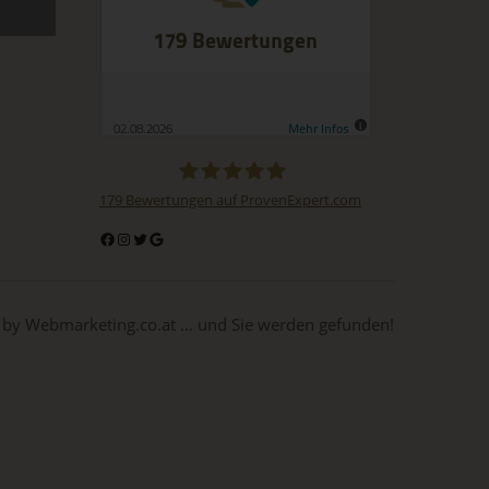
mit
on,
ung,
ie
179
Bewertungen auf ProvenExpert.com
BuchDrucker.at
 by Webmarketing.co.at ... und Sie werden gefunden!
t