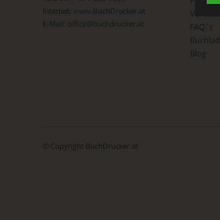
Print o
Internet:
www.BuchDrucker.at
Veredel
E-Mail:
office@buchdrucker.at
c) 
FAQ´s
Buchla
Vera
Blog
aus
per
das
Aus
Verb
Ver
d) 
Ein
© Copyright
BuchDrucker.at
per
ein
e) 
Prof
Dat