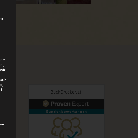
en
ene
en,
 wie
uck
n,
rt
son,