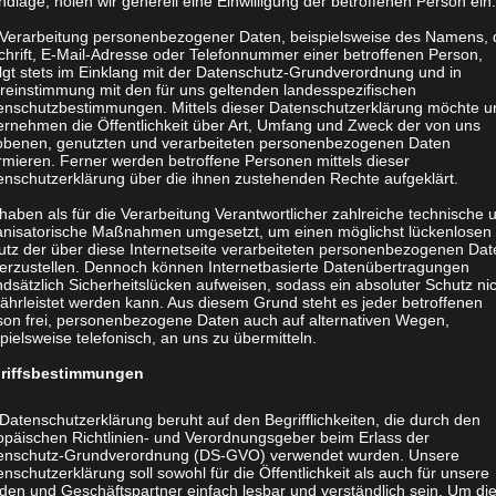
dlage, holen wir generell eine Einwilligung der betroffenen Person ein.
ren wir Sie Schritt für
 Verarbeitung personenbezogener Daten, beispielsweise des Namens, 
chrift, E-Mail-Adresse oder Telefonnummer einer betroffenen Person,
olgt stets im Einklang mit der Datenschutz-Grundverordnung und in
reinstimmung mit den für uns geltenden landesspezifischen
enschutzbestimmungen. Mittels dieser Datenschutzerklärung möchte u
ine kalkulieren?
ernehmen die Öffentlichkeit über Art, Umfang und Zweck der von uns
obenen, genutzten und verarbeiteten personenbezogenen Daten
rmieren. Ferner werden betroffene Personen mittels dieser
enschutzerklärung über die ihnen zustehenden Rechte aufgeklärt.
haben als für die Verarbeitung Verantwortlicher zahlreiche technische 
anisatorische Maßnahmen umgesetzt, um einen möglichst lückenlosen
utz der über diese Internetseite verarbeiteten personenbezogenen Dat
hop“.
herzustellen. Dennoch können Internetbasierte Datenübertragungen
dsätzlich Sicherheitslücken aufweisen, sodass ein absoluter Schutz ni
ährleistet werden kann. Aus diesem Grund steht es jeder betroffenen
son frei, personenbezogene Daten auch auf alternativen Wegen,
pielsweise telefonisch, an uns zu übermitteln.
riffsbestimmungen
Datenschutzerklärung beruht auf den Begrifflichkeiten, die durch den
opäischen Richtlinien- und Verordnungsgeber beim Erlass der
enschutz-Grundverordnung (DS-GVO) verwendet wurden. Unsere
nschutzerklärung soll sowohl für die Öffentlichkeit als auch für unsere
den und Geschäftspartner einfach lesbar und verständlich sein. Um di