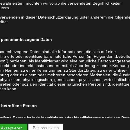
ewährleisten, möchten wir vorab die verwendeten Begrifflichkeiten
utern.
 verwenden in dieser Datenschutzerklärung unter anderem die folgend
iffe:
personenbezogene Daten
sonenbezogene Daten sind alle Informationen, die sich auf eine
tifizierte oder identifizierbare natürliche Person (im Folgenden „betroff
on") beziehen. Als identifizierbar wird eine natürliche Person angeseh
direkt oder indirekt, insbesondere mittels Zuordnung zu einer Kennung
em Namen, zu einer Kennnummer, zu Standortdaten, zu einer Online-
Kinderbücher
nung oder zu einem oder mehreren besonderen Merkmalen, die Ausdr
physischen, physiologischen, genetischen, psychischen, wirtschaftliche
Kochbücher
urellen oder sozialen Identität dieser natürlichen Person sind, identifizie
den kann.
ns
Chroniken
ck (Ihr Buch drucken)
Sachbücher
betroffene Person
er Buch
Reisetagebücher
er Buch
Gedichtsbücher
offene Person ist jede identifizierte oder identifizierbare natürliche Per
Auflage drucken
-
en personenbezogene Daten von dem für die Verarbeitung
ntwortlichen verarbeitet werden.
 Akzeptieren
Personalisieren