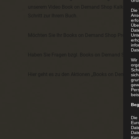
Grun
unserem Video Book on Demand Shop Kalkulator füh
Die
Schritt zur Ihrem Buch.
Ans
erf
Übe
Dat
Möchten Sie Ihr Books on Demand Shop Projekt onl
Unt
erh
info
Dat
Haben Sie Fragen bzgl. Books on Demand Shop?
Wir 
org
Sch
Hier geht es zu den Aktionen „Books on Demand S
sic
grun
gew
Per
beis
Beg
Die 
Eur
Dat
Date
Kun