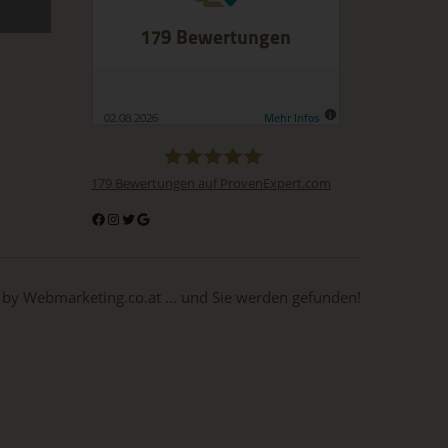
mit
on,
ung,
ie
179
Bewertungen auf ProvenExpert.com
BuchDrucker.at
 by Webmarketing.co.at ... und Sie werden gefunden!
t