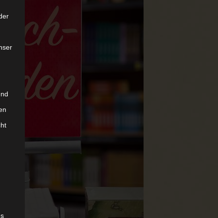
der
nser
und
en
cht
es