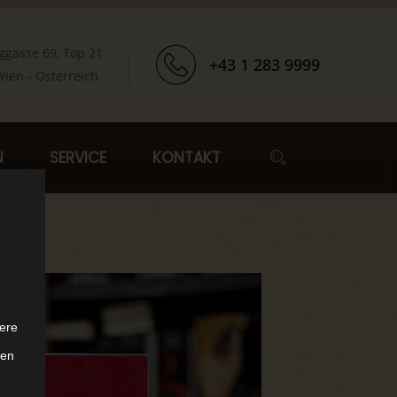
ggasse 69, Top 21
+43 1 283 9999
ien - Österreich
N
SERVICE
KONTAKT
ere
ten