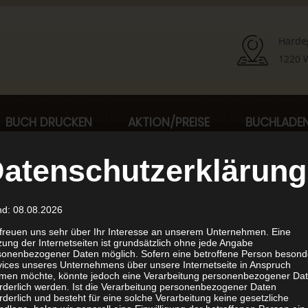
Harde
1220 W
BUCH DRUCKEN
AKTION/PREISE
BUCHLADE
atenschutzerklärung
nd: 08.08.2026
nd Shop
 freuen uns sehr über Ihr Interesse an unserem Unternehmen. Eine
ung der Internetseiten ist grundsätzlich ohne jede Angabe
sonenbezogener Daten möglich. Sofern eine betroffene Person besond
 Shop finden Sie als
vices unseres Unternehmens über unsere Internetseite in Anspruch
men möchte, könnte jedoch eine Verarbeitung personenbezogener Da
bestellen möchten, freuen wir
orderlich werden. Ist die Verarbeitung personenbezogener Daten
rderlich und besteht für eine solche Verarbeitung keine gesetzliche
emand Shop Kalkulator. Mit