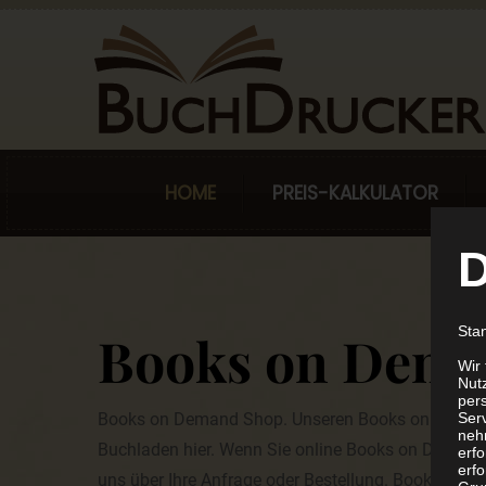
HOME
PREIS-KALKULATOR
D
Sta
Books on Dema
Wir
Nutz
per
Books on Demand Shop. Unseren Books on Demand
Ser
neh
Buchladen hier. Wenn Sie online Books on Demand 
erf
erfo
uns über Ihre Anfrage oder Bestellung. Book on D