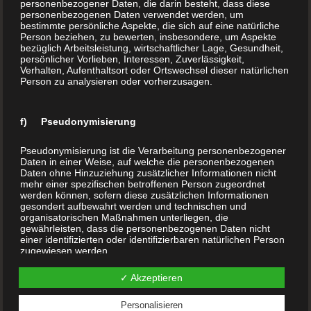
personenbezogener Daten, die darin besteht, dass diese
personenbezogenen Daten verwendet werden, um
bestimmte persönliche Aspekte, die sich auf eine natürliche
Person beziehen, zu bewerten, insbesondere, um Aspekte
bezüglich Arbeitsleistung, wirtschaftlicher Lage, Gesundheit,
persönlicher Vorlieben, Interessen, Zuverlässigkeit,
Verhalten, Aufenthaltsort oder Ortswechsel dieser natürlichen
Hardeggasse 69, Top 21
Person zu analysieren oder vorherzusagen.
1220 Wien
Österreich
f) Pseudonymisierung
Telefon:
+43 1 283 9999
Pseudonymisierung ist die Verarbeitung personenbezogener
Internet:
www.BuchDrucker.at
Daten in einer Weise, auf welche die personenbezogenen
E-Mail:
office@buchdrucker.at
Daten ohne Hinzuziehung zusätzlicher Informationen nicht
mehr einer spezifischen betroffenen Person zugeordnet
werden können, sofern diese zusätzlichen Informationen
gesondert aufbewahrt werden und technischen und
Home
organisatorischen Maßnahmen unterliegen, die
Aktion
gewährleisten, dass die personenbezogenen Daten nicht
einer identifizierten oder identifizierbaren natürlichen Person
Über uns
zugewiesen werden.
Buchdruck (Ihr Buch drucken)
✓ Akzeptieren
Hardcover Buch
g) Verantwortlicher oder für die Verarbeitung
Verantwortlicher
Softcover Buch
Personalisieren