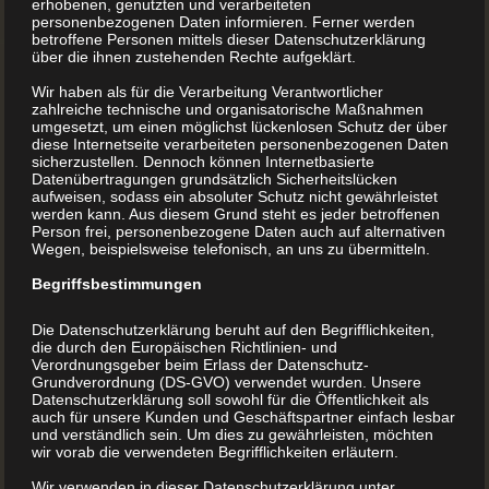
erhobenen, genutzten und verarbeiteten
auf ganz Österreich spezialisiert um Ihr Buch drucken
personenbezogenen Daten informieren. Ferner werden
betroffene Personen mittels dieser Datenschutzerklärung
lassen Österreich Projekt einfach und schnell zu realisieren.
über die ihnen zustehenden Rechte aufgeklärt.
Wozu um Ausland kaufen? Buchdrucker.at Ihre 1. Adresse
Wir haben als für die Verarbeitung Verantwortlicher
für Buch drucken lassen Österreich.
zahlreiche technische und organisatorische Maßnahmen
umgesetzt, um einen möglichst lückenlosen Schutz der über
diese Internetseite verarbeiteten personenbezogenen Daten
sicherzustellen. Dennoch können Internetbasierte
Möchten Sie Ihr Buch drucken lassen Österreich Projekt
Datenübertragungen grundsätzlich Sicherheitslücken
aufweisen, sodass ein absoluter Schutz nicht gewährleistet
vorher die Kosten online kalkulieren?
werden kann. Aus diesem Grund steht es jeder betroffenen
Person frei, personenbezogene Daten auch auf alternativen
Wegen, beispielsweise telefonisch, an uns zu übermitteln.
Haben Sie Fragen bzgl. Buch drucken lassen Österreich?
Begriffsbestimmungen
Die Datenschutzerklärung beruht auf den Begrifflichkeiten,
Hier geht es zu den Aktionen „Buch drucken lassen
die durch den Europäischen Richtlinien- und
Verordnungsgeber beim Erlass der Datenschutz-
Österreich“.
Grundverordnung (DS-GVO) verwendet wurden. Unsere
Datenschutzerklärung soll sowohl für die Öffentlichkeit als
auch für unsere Kunden und Geschäftspartner einfach lesbar
und verständlich sein. Um dies zu gewährleisten, möchten
wir vorab die verwendeten Begrifflichkeiten erläutern.
Wir verwenden in dieser Datenschutzerklärung unter