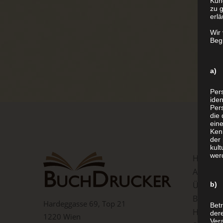
Kun
zu g
erlä
Wir
Begr
a) 
Per
iden
Pers
die 
ein
Ken
der 
kult
wer
Home
Aktion
Über u
b) 
Buchdru
Hardeggasse 69, Top 21
Betr
Hardcov
der
1220 Wien
Vera