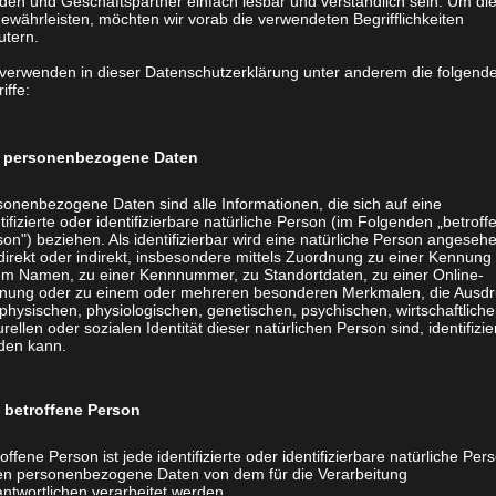
den und Geschäftspartner einfach lesbar und verständlich sein. Um di
ewährleisten, möchten wir vorab die verwendeten Begrifflichkeiten
utern.
 verwenden in dieser Datenschutzerklärung unter anderem die folgend
iffe:
personenbezogene Daten
sonenbezogene Daten sind alle Informationen, die sich auf eine
tifizierte oder identifizierbare natürliche Person (im Folgenden „betroff
on") beziehen. Als identifizierbar wird eine natürliche Person angeseh
direkt oder indirekt, insbesondere mittels Zuordnung zu einer Kennung
em Namen, zu einer Kennnummer, zu Standortdaten, zu einer Online-
nung oder zu einem oder mehreren besonderen Merkmalen, die Ausdr
physischen, physiologischen, genetischen, psychischen, wirtschaftliche
urellen oder sozialen Identität dieser natürlichen Person sind, identifizie
den kann.
Kinderbücher
Kochbücher
ns
Chroniken
betroffene Person
ck (Ihr Buch drucken)
Sachbücher
offene Person ist jede identifizierte oder identifizierbare natürliche Per
er Buch
Reisetagebücher
en personenbezogene Daten von dem für die Verarbeitung
ntwortlichen verarbeitet werden.