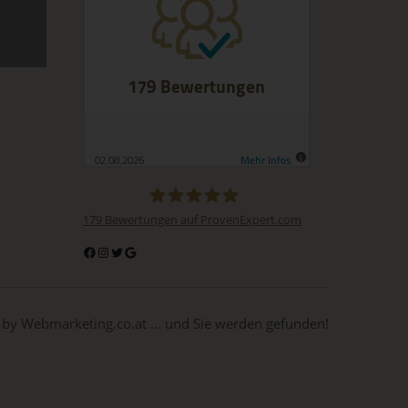
mit
on,
ung,
ie
179
Bewertungen auf ProvenExpert.com
BuchDrucker.at
 by Webmarketing.co.at ... und Sie werden gefunden!
t