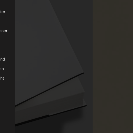
der
nser
und
en
cht