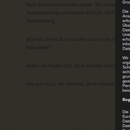
Grun
Buch drucken und binden lassen. Wir drucken Ihr 
Die
Druckmaschinen und binden Ihr Buch mit Fadenhef
Ans
erf
Klebebindung.
Übe
Dat
Unt
Möchten Sie Ihr Buch drucken und binden lassen Pr
erh
info
kalkulieren?
Dat
Wir 
org
Haben Sie Fragen bzgl. Buch drucken und binden 
Sch
sic
grun
gew
Hier geht es zu den Aktionen „Buch drucken und bi
Per
beis
Beg
Die 
Eur
Dat
Date