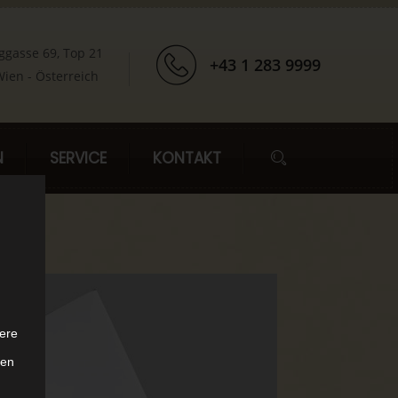
ggasse 69, Top 21
+43 1 283 9999
ien - Österreich
N
SERVICE
KONTAKT
ere
ten