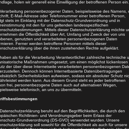
dlage, holen wir generell eine Einwilligung der betroffenen Person ein.
Buch auf den modernsten
 Verarbeitung personenbezogener Daten, beispielsweise des Namens, 
tung oder stabiler PUR
chrift, E-Mail-Adresse oder Telefonnummer einer betroffenen Person,
olgt stets im Einklang mit der Datenschutz-Grundverordnung und in
reinstimmung mit den für uns geltenden landesspezifischen
enschutzbestimmungen. Mittels dieser Datenschutzerklärung möchte u
ernehmen die Öffentlichkeit über Art, Umfang und Zweck der von uns
ojekt vorher die Kosten online
obenen, genutzten und verarbeiteten personenbezogenen Daten
rmieren. Ferner werden betroffene Personen mittels dieser
enschutzerklärung über die ihnen zustehenden Rechte aufgeklärt.
haben als für die Verarbeitung Verantwortlicher zahlreiche technische 
anisatorische Maßnahmen umgesetzt, um einen möglichst lückenlosen
lassen?
utz der über diese Internetseite verarbeiteten personenbezogenen Dat
herzustellen. Dennoch können Internetbasierte Datenübertragungen
dsätzlich Sicherheitslücken aufweisen, sodass ein absoluter Schutz ni
ährleistet werden kann. Aus diesem Grund steht es jeder betroffenen
nden lassen“.
son frei, personenbezogene Daten auch auf alternativen Wegen,
pielsweise telefonisch, an uns zu übermitteln.
riffsbestimmungen
Datenschutzerklärung beruht auf den Begrifflichkeiten, die durch den
opäischen Richtlinien- und Verordnungsgeber beim Erlass der
enschutz-Grundverordnung (DS-GVO) verwendet wurden. Unsere
nschutzerklärung soll sowohl für die Öffentlichkeit als auch für unsere