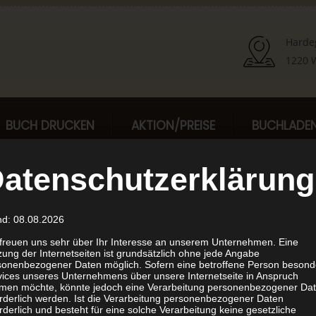
Harde
1220 W
BUCH DRUCKEN
AKTION/PREISE
BUCHLADE
atenschutzerklärung
und
nd: 08.08.2026
 freuen uns sehr über Ihr Interesse an unserem Unternehmen. Eine
ung der Internetseiten ist grundsätzlich ohne jede Angabe
sonenbezogener Daten möglich. Sofern eine betroffene Person besond
vices unseres Unternehmens über unsere Internetseite in Anspruch
men möchte, könnte jedoch eine Verarbeitung personenbezogener Da
orderlich werden. Ist die Verarbeitung personenbezogener Daten
ist Ihre 1. Adresse für Ihr
rderlich und besteht für eine solche Verarbeitung keine gesetzliche