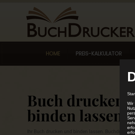
HOME
PREIS-KALKULATOR
D
Buch drucken 
Sta
Wir
binden lassen
Nutz
per
Ser
neh
erf
Ihr Buch drucken und binden lassen. Buchdrucker.at 
erfo