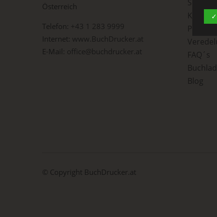
Softcov
Österreich
Kleine 
✓
Telefon:
+43 1 283 9999
c) 
Print o
Internet:
www.BuchDrucker.at
Veredel
Vera
E-Mail:
office@buchdrucker.at
FAQ´s
aus
per
Buchla
das
Aus
Blog
Verb
Ver
d) 
Ein
per
ein
© Copyright
BuchDrucker.at
e) 
Prof
Dat