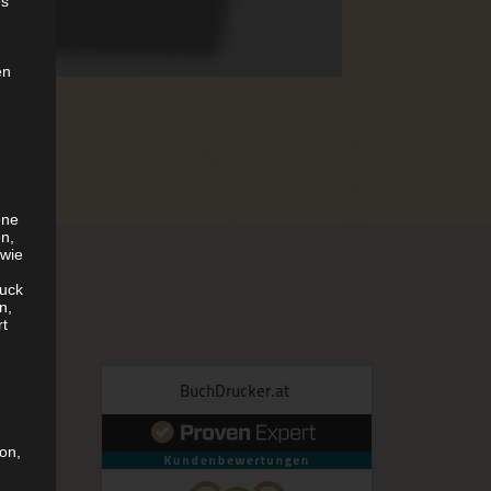
es
en
ene
en,
 wie
uck
n,
rt
son,