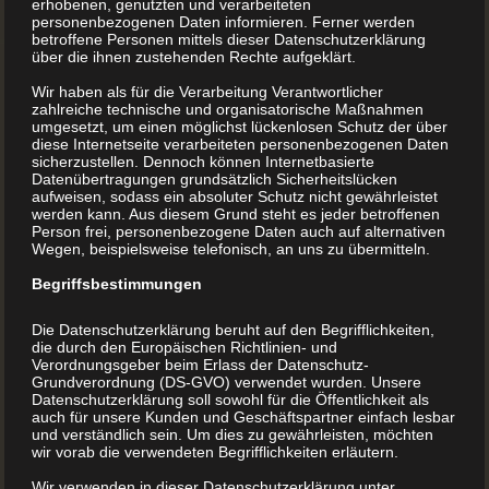
erhobenen, genutzten und verarbeiteten
können Ihren Traum vom einen Buch drucken lassen
personenbezogenen Daten informieren. Ferner werden
betroffene Personen mittels dieser Datenschutzerklärung
schnell und preiswert verwirklichen. Noch nie war es so
über die ihnen zustehenden Rechte aufgeklärt.
einfach Ihr eigenes Buch drucken lassen.
Wir haben als für die Verarbeitung Verantwortlicher
zahlreiche technische und organisatorische Maßnahmen
umgesetzt, um einen möglichst lückenlosen Schutz der über
Möchten Sie Ihr eigenes Buch vorher online kalkulieren?
diese Internetseite verarbeiteten personenbezogenen Daten
sicherzustellen. Dennoch können Internetbasierte
Datenübertragungen grundsätzlich Sicherheitslücken
aufweisen, sodass ein absoluter Schutz nicht gewährleistet
Haben Sie Fragen bzgl. eigenes Buch drucken lassen?
werden kann. Aus diesem Grund steht es jeder betroffenen
Person frei, personenbezogene Daten auch auf alternativen
Wegen, beispielsweise telefonisch, an uns zu übermitteln.
Hier geht es zu den Aktionen „Ihr eigenes buch drucken
Begriffsbestimmungen
lassen“.
Die Datenschutzerklärung beruht auf den Begrifflichkeiten,
die durch den Europäischen Richtlinien- und
Verordnungsgeber beim Erlass der Datenschutz-
Grundverordnung (DS-GVO) verwendet wurden. Unsere
Datenschutzerklärung soll sowohl für die Öffentlichkeit als
auch für unsere Kunden und Geschäftspartner einfach lesbar
und verständlich sein. Um dies zu gewährleisten, möchten
wir vorab die verwendeten Begrifflichkeiten erläutern.
Wir verwenden in dieser Datenschutzerklärung unter