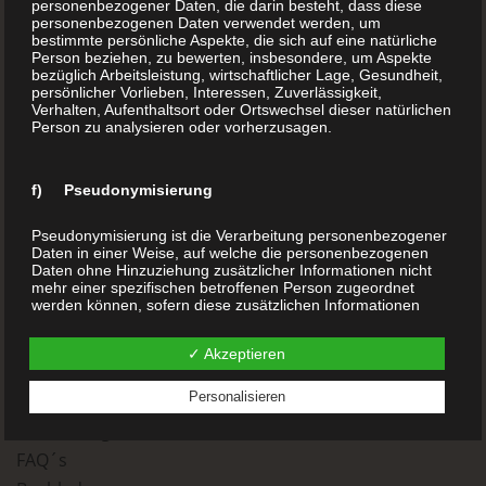
1220 Wien
personenbezogener Daten, die darin besteht, dass diese
personenbezogenen Daten verwendet werden, um
Österreich
bestimmte persönliche Aspekte, die sich auf eine natürliche
Person beziehen, zu bewerten, insbesondere, um Aspekte
bezüglich Arbeitsleistung, wirtschaftlicher Lage, Gesundheit,
Telefon:
+43 1 283 9999
persönlicher Vorlieben, Interessen, Zuverlässigkeit,
Internet:
www.BuchDrucker.at
Verhalten, Aufenthaltsort oder Ortswechsel dieser natürlichen
Person zu analysieren oder vorherzusagen.
E-Mail:
office@buchdrucker.at
f) Pseudonymisierung
Home
Aktion
Pseudonymisierung ist die Verarbeitung personenbezogener
Über uns
Daten in einer Weise, auf welche die personenbezogenen
Daten ohne Hinzuziehung zusätzlicher Informationen nicht
Buchdruck (Ihr Buch drucken)
mehr einer spezifischen betroffenen Person zugeordnet
werden können, sofern diese zusätzlichen Informationen
Hardcover Buch
gesondert aufbewahrt werden und technischen und
organisatorischen Maßnahmen unterliegen, die
Softcover Buch
✓ Akzeptieren
gewährleisten, dass die personenbezogenen Daten nicht
Kleine Auflage drucken
einer identifizierten oder identifizierbaren natürlichen Person
zugewiesen werden.
Personalisieren
Print on Demand
Veredelung
g) Verantwortlicher oder für die Verarbeitung
FAQ´s
Verantwortlicher