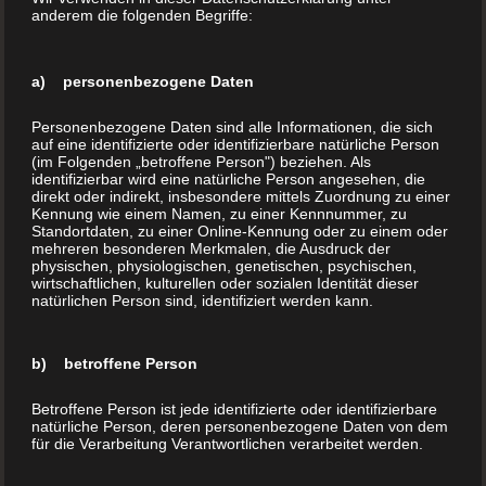
E-Mail:
anderem die folgenden Begriffe:
office@buchdrucker.at
Home
a) personenbezogene Daten
Aktion
Personenbezogene Daten sind alle Informationen, die sich
Über uns
auf eine identifizierte oder identifizierbare natürliche Person
(im Folgenden „betroffene Person") beziehen. Als
Buchdruck (Ihr Buch drucken)
identifizierbar wird eine natürliche Person angesehen, die
Hardcover Buch
direkt oder indirekt, insbesondere mittels Zuordnung zu einer
Kennung wie einem Namen, zu einer Kennnummer, zu
Softcover Buch
Standortdaten, zu einer Online-Kennung oder zu einem oder
mehreren besonderen Merkmalen, die Ausdruck der
Kleine Auflage drucken
physischen, physiologischen, genetischen, psychischen,
Print on Demand
wirtschaftlichen, kulturellen oder sozialen Identität dieser
natürlichen Person sind, identifiziert werden kann.
Veredelung
FAQ´s
b) betroffene Person
Buchladen
Blog
Betroffene Person ist jede identifizierte oder identifizierbare
natürliche Person, deren personenbezogene Daten von dem
für die Verarbeitung Verantwortlichen verarbeitet werden.
Kinderbücher