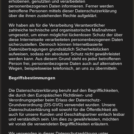
erhobenen, genutzten und verarbeiteten
personenbezogenen Daten informieren. Ferner werden
betroffene Personen mittels dieser Datenschutzerklärung
über die ihnen zustehenden Rechte aufgeklärt.
Wir haben als für die Verarbeitung Verantwortlicher
zahlreiche technische und organisatorische Maßnahmen
umgesetzt, um einen möglichst lückenlosen Schutz der über
diese Internetseite verarbeiteten personenbezogenen Daten
sicherzustellen. Dennoch können Internetbasierte
Datenübertragungen grundsätzlich Sicherheitslücken
aufweisen, sodass ein absoluter Schutz nicht gewährleistet
werden kann. Aus diesem Grund steht es jeder betroffenen
Person frei, personenbezogene Daten auch auf alternativen
Wegen, beispielsweise telefonisch, an uns zu übermitteln.
Begriffsbestimmungen
Die Datenschutzerklärung beruht auf den Begrifflichkeiten,
Hardeggasse 69, Top 21
die durch den Europäischen Richtlinien- und
Verordnungsgeber beim Erlass der Datenschutz-
1220 Wien
Grundverordnung (DS-GVO) verwendet wurden. Unsere
Datenschutzerklärung soll sowohl für die Öffentlichkeit als
Österreich
auch für unsere Kunden und Geschäftspartner einfach lesbar
und verständlich sein. Um dies zu gewährleisten, möchten
Telefon:
+43 1 283 9999
wir vorab die verwendeten Begrifflichkeiten erläutern.
Internet:
www.BuchDrucker.at
Wir verwenden in dieser Datenschutzerklärung unter