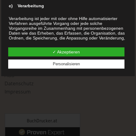
Kochbücher
c) Verarbeitung
Chroniken
Sachbücher
Verarbeitung ist jeder mit oder ohne Hilfe automatisierter
Verfahren ausgeführte Vorgang oder jede solche
Reisetagebücher
Vorgangsreihe im Zusammenhang mit personenbezogenen
Daten wie das Erheben, das Erfassen, die Organisation, das
Gedichtsbücher
Ordnen, die Speicherung, die Anpassung oder Veränderung,
-
das Auslesen, das Abfragen, die Verwendung, die
Offenlegung durch Übermittlung, Verbreitung oder eine
Anfrage
✓ Akzeptieren
andere Form der Bereitstellung, den Abgleich oder die
Verknüpfung, die Einschränkung, das Löschen oder die
Kontakt
Vernichtung.
Personalisieren
Bewertung
AGB
d) Einschränkung der Verarbeitung
Datenschutz
Impressum
Einschränkung der Verarbeitung ist die Markierung
gespeicherter personenbezogener Daten mit dem Ziel, ihre
künftige Verarbeitung einzuschränken.
e) Profiling
Profiling ist jede Art der automatisierten Verarbeitung