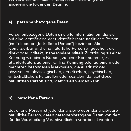
Österreich
anderem die folgenden Begriffe:
Telefon:
+43 1 283 9999
Internet:
www.BuchDrucker.at
a) personenbezogene Daten
E-Mail:
office@buchdrucker.at
Personenbezogene Daten sind alle Informationen, die sich
auf eine identifizierte oder identifizierbare natürliche Person
(im Folgenden „betroffene Person") beziehen. Als
Home
identifizierbar wird eine natürliche Person angesehen, die
Aktion
direkt oder indirekt, insbesondere mittels Zuordnung zu einer
Kennung wie einem Namen, zu einer Kennnummer, zu
Über uns
Standortdaten, zu einer Online-Kennung oder zu einem oder
mehreren besonderen Merkmalen, die Ausdruck der
Buchdruck (Ihr Buch drucken)
physischen, physiologischen, genetischen, psychischen,
Hardcover Buch
wirtschaftlichen, kulturellen oder sozialen Identität dieser
natürlichen Person sind, identifiziert werden kann.
Softcover Buch
Kleine Auflage drucken
b) betroffene Person
Print on Demand
Veredelung
Betroffene Person ist jede identifizierte oder identifizierbare
natürliche Person, deren personenbezogene Daten von dem
FAQ´s
für die Verarbeitung Verantwortlichen verarbeitet werden.
Buchladen