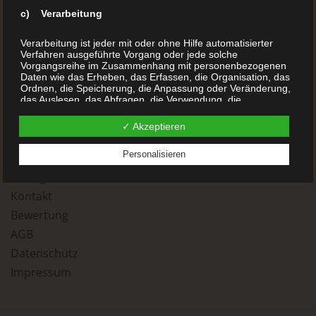
Blog
c) Verarbeitung
Kinderbücher
Verarbeitung ist jeder mit oder ohne Hilfe automatisierter
Verfahren ausgeführte Vorgang oder jede solche
Kochbücher
Vorgangsreihe im Zusammenhang mit personenbezogenen
Daten wie das Erheben, das Erfassen, die Organisation, das
Chroniken
Ordnen, die Speicherung, die Anpassung oder Veränderung,
Sachbücher
das Auslesen, das Abfragen, die Verwendung, die
Offenlegung durch Übermittlung, Verbreitung oder eine
Reisetagebücher
andere Form der Bereitstellung, den Abgleich oder die
✓ Akzeptieren
Verknüpfung, die Einschränkung, das Löschen oder die
Gedichtsbücher
Vernichtung.
Personalisieren
-
Anfrage
d) Einschränkung der Verarbeitung
Kontakt
Bewertung
Einschränkung der Verarbeitung ist die Markierung
gespeicherter personenbezogener Daten mit dem Ziel, ihre
AGB
künftige Verarbeitung einzuschränken.
Datenschutz
Impressum
e) Profiling
Profiling ist jede Art der automatisierten Verarbeitung