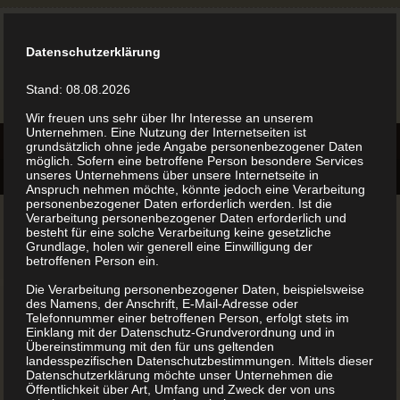
Datenschutzerklärung
Stand: 08.08.2026
Wir freuen uns sehr über Ihr Interesse an unserem
Unternehmen. Eine Nutzung der Internetseiten ist
grundsätzlich ohne jede Angabe personenbezogener Daten
möglich. Sofern eine betroffene Person besondere Services
unseres Unternehmens über unsere Internetseite in
Anspruch nehmen möchte, könnte jedoch eine Verarbeitung
personenbezogener Daten erforderlich werden. Ist die
Verarbeitung personenbezogener Daten erforderlich und
besteht für eine solche Verarbeitung keine gesetzliche
Grundlage, holen wir generell eine Einwilligung der
betroffenen Person ein.
Herrn Sin und sein Team kann ich wirklich
Die Verarbeitung personenbezogener Daten, beispielsweise
des Namens, der Anschrift, E-Mail-Adresse oder
weiterempfehlen. Sehr kompetent, problemlos gute
Telefonnummer einer betroffenen Person, erfolgt stets im
Einklang mit der Datenschutz-Grundverordnung und in
Beratung und der Preis passt auch.
Übereinstimmung mit den für uns geltenden
landesspezifischen Datenschutzbestimmungen. Mittels dieser
Datenschutzerklärung möchte unser Unternehmen die
Öffentlichkeit über Art, Umfang und Zweck der von uns