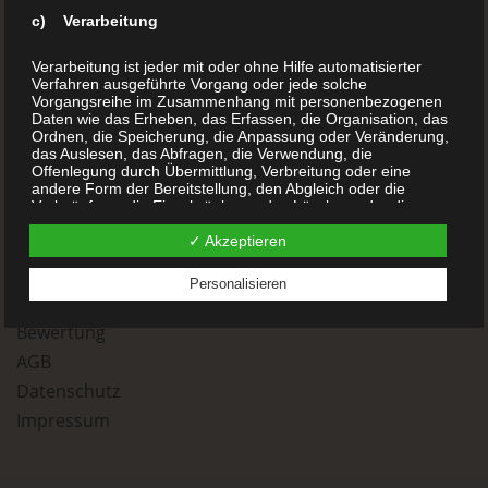
Blog
c) Verarbeitung
Kinderbücher
Verarbeitung ist jeder mit oder ohne Hilfe automatisierter
Verfahren ausgeführte Vorgang oder jede solche
Kochbücher
Vorgangsreihe im Zusammenhang mit personenbezogenen
Daten wie das Erheben, das Erfassen, die Organisation, das
Chroniken
Ordnen, die Speicherung, die Anpassung oder Veränderung,
Sachbücher
das Auslesen, das Abfragen, die Verwendung, die
Offenlegung durch Übermittlung, Verbreitung oder eine
Reisetagebücher
andere Form der Bereitstellung, den Abgleich oder die
Verknüpfung, die Einschränkung, das Löschen oder die
Gedichtsbücher
Vernichtung.
-
✓ Akzeptieren
Anfrage
Personalisieren
d) Einschränkung der Verarbeitung
Kontakt
Bewertung
Einschränkung der Verarbeitung ist die Markierung
gespeicherter personenbezogener Daten mit dem Ziel, ihre
AGB
künftige Verarbeitung einzuschränken.
Datenschutz
Impressum
e) Profiling
Profiling ist jede Art der automatisierten Verarbeitung