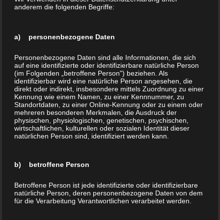
Österreich
anderem die folgenden Begriffe:
Telefon:
+43 1 283 9999
Internet:
www.BuchDrucker.at
a) personenbezogene Daten
E-Mail:
office@buchdrucker.at
Personenbezogene Daten sind alle Informationen, die sich
auf eine identifizierte oder identifizierbare natürliche Person
(im Folgenden „betroffene Person") beziehen. Als
Home
identifizierbar wird eine natürliche Person angesehen, die
Aktion
direkt oder indirekt, insbesondere mittels Zuordnung zu einer
Kennung wie einem Namen, zu einer Kennnummer, zu
Über uns
Standortdaten, zu einer Online-Kennung oder zu einem oder
mehreren besonderen Merkmalen, die Ausdruck der
Buchdruck (Ihr Buch drucken)
physischen, physiologischen, genetischen, psychischen,
Hardcover Buch
wirtschaftlichen, kulturellen oder sozialen Identität dieser
natürlichen Person sind, identifiziert werden kann.
Softcover Buch
Kleine Auflage drucken
b) betroffene Person
Print on Demand
Veredelung
Betroffene Person ist jede identifizierte oder identifizierbare
natürliche Person, deren personenbezogene Daten von dem
FAQ´s
für die Verarbeitung Verantwortlichen verarbeitet werden.
Buchladen