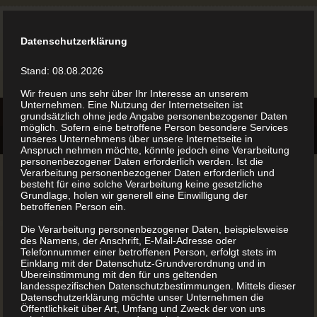
Datenschutzerklärung
Stand: 08.08.2026
Wir freuen uns sehr über Ihr Interesse an unserem
Unternehmen. Eine Nutzung der Internetseiten ist
grundsätzlich ohne jede Angabe personenbezogener Daten
möglich. Sofern eine betroffene Person besondere Services
unseres Unternehmens über unsere Internetseite in
Anspruch nehmen möchte, könnte jedoch eine Verarbeitung
personenbezogener Daten erforderlich werden. Ist die
Verarbeitung personenbezogener Daten erforderlich und
besteht für eine solche Verarbeitung keine gesetzliche
Grundlage, holen wir generell eine Einwilligung der
betroffenen Person ein.
Immer wieder gerne! Man hat ein professionelles Buch
Die Verarbeitung personenbezogener Daten, beispielsweise
des Namens, der Anschrift, E-Mail-Adresse oder
in Händen ohne von einem Verlag abhängig zu sein.
Telefonnummer einer betroffenen Person, erfolgt stets im
Einklang mit der Datenschutz-Grundverordnung und in
Und das zu leistbaren Preisen.
Übereinstimmung mit den für uns geltenden
landesspezifischen Datenschutzbestimmungen. Mittels dieser
Datenschutzerklärung möchte unser Unternehmen die
Öffentlichkeit über Art, Umfang und Zweck der von uns