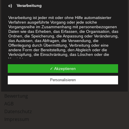
Buchladen
c) Verarbeitung
Blog
Verarbeitung ist jeder mit oder ohne Hilfe automatisierter
Verfahren ausgeführte Vorgang oder jede solche
Kinderbücher
Vorgangsreihe im Zusammenhang mit personenbezogenen
Daten wie das Erheben, das Erfassen, die Organisation, das
Kochbücher
Ordnen, die Speicherung, die Anpassung oder Veränderung,
Chroniken
das Auslesen, das Abfragen, die Verwendung, die
Offenlegung durch Übermittlung, Verbreitung oder eine
Sachbücher
andere Form der Bereitstellung, den Abgleich oder die
Verknüpfung, die Einschränkung, das Löschen oder die
Reisetagebücher
Vernichtung.
Gedichtsbücher
✓ Akzeptieren
-
d) Einschränkung der Verarbeitung
Anfrage
Personalisieren
Kontakt
Einschränkung der Verarbeitung ist die Markierung
gespeicherter personenbezogener Daten mit dem Ziel, ihre
Bewertung
künftige Verarbeitung einzuschränken.
AGB
Datenschutz
e) Profiling
Impressum
Profiling ist jede Art der automatisierten Verarbeitung