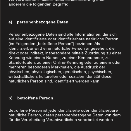
1220 Wien
anderem die folgenden Begriffe:
Österreich
Telefon:
+43 1 283 9999
a) personenbezogene Daten
Internet:
www.BuchDrucker.at
Personenbezogene Daten sind alle Informationen, die sich
E-Mail:
office@buchdrucker.at
auf eine identifizierte oder identifizierbare natürliche Person
(im Folgenden „betroffene Person") beziehen. Als
identifizierbar wird eine natürliche Person angesehen, die
Home
direkt oder indirekt, insbesondere mittels Zuordnung zu einer
Kennung wie einem Namen, zu einer Kennnummer, zu
Aktion
Standortdaten, zu einer Online-Kennung oder zu einem oder
mehreren besonderen Merkmalen, die Ausdruck der
Über uns
physischen, physiologischen, genetischen, psychischen,
wirtschaftlichen, kulturellen oder sozialen Identität dieser
Buchdruck (Ihr Buch drucken)
natürlichen Person sind, identifiziert werden kann.
Hardcover Buch
Softcover Buch
b) betroffene Person
Kleine Auflage drucken
Print on Demand
Betroffene Person ist jede identifizierte oder identifizierbare
natürliche Person, deren personenbezogene Daten von dem
Veredelung
für die Verarbeitung Verantwortlichen verarbeitet werden.
FAQ´s