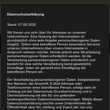
Datenschutzerklärung
Stand: 07.08.2026
Wir freuen uns sehr über Ihr Interesse an unserem
Unternehmen. Eine Nutzung der Internetseiten ist
grundsätzlich ohne jede Angabe personenbezogener Daten
möglich. Sofern eine betroffene Person besondere Services
unseres Unternehmens über unsere Internetseite in
Anspruch nehmen möchte, könnte jedoch eine Verarbeitung
personenbezogener Daten erforderlich werden. Ist die
Verarbeitung personenbezogener Daten erforderlich und
besteht für eine solche Verarbeitung keine gesetzliche
Grundlage, holen wir generell eine Einwilligung der
betroffenen Person ein.
Sed nibh nisi, auctor vel ex a, volutpat fringilla ligula.
Die Verarbeitung personenbezogener Daten, beispielsweise
des Namens, der Anschrift, E-Mail-Adresse oder
Morbi volutpat tincidunt lobortis. Fusce tempor, neque
Telefonnummer einer betroffenen Person, erfolgt stets im
Einklang mit der Datenschutz-Grundverordnung und in
ac ultrices posuere, nunc lacus gravida ante, sit amet
Übereinstimmung mit den für uns geltenden
finibus nunc ligula.
landesspezifischen Datenschutzbestimmungen. Mittels dieser
Datenschutzerklärung möchte unser Unternehmen die
Öffentlichkeit über Art, Umfang und Zweck der von uns