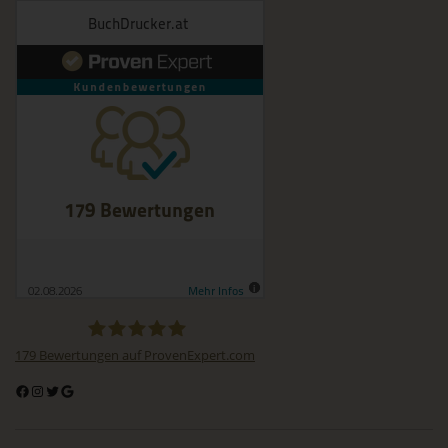
personenbezogene Daten offengelegt werden, unabhängig
davon, ob es sich bei ihr um einen Dritten handelt oder nicht.
Behörden, die im Rahmen eines bestimmten
Untersuchungsauftrags nach dem Unionsrecht oder dem
Recht der Mitgliedstaaten möglicherweise
personenbezogene Daten erhalten, gelten jedoch nicht als
Empfänger.
j) Dritter
Dritter ist eine natürliche oder juristische Person, Behörde,
Einrichtung oder andere Stelle außer der betroffenen Person,
dem Verantwortlichen, dem Auftragsverarbeiter und den
Personen, die unter der unmittelbaren Verantwortung des
Verantwortlichen oder des Auftragsverarbeiters befugt sind,
die personenbezogenen Daten zu verarbeiten.
k) Einwilligung
179
Bewertungen auf ProvenExpert.com
Einwilligung ist jede von der betroffenen Person freiwillig für
BuchDrucker.at
den bestimmten Fall in informierter Weise und
unmissverständlich abgegebene Willensbekundung in Form
einer Erklärung oder einer sonstigen eindeutigen
bestätigenden Handlung, mit der die betroffene Person zu