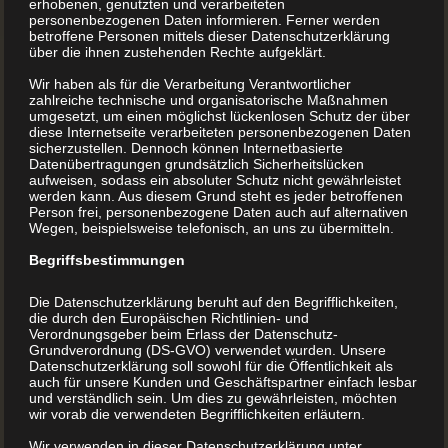
erhobenen, genutzten und verarbeiteten
personenbezogenen Daten informieren. Ferner werden
Machen Sie das Beste aus jeder Situation!
betroffene Personen mittels dieser Datenschutzerklärung
über die ihnen zustehenden Rechte aufgeklärt.
Wir haben als für die Verarbeitung Verantwortlicher
Im Moment sollten wir größere Menschenmassen meiden
zahlreiche technische und organisatorische Maßnahmen
umgesetzt, um einen möglichst lückenlosen Schutz der über
– die Zeit könnte man zum Beispiel nutzen, um schon lang
diese Internetseite verarbeiteten personenbezogenen Daten
sicherzustellen. Dennoch können Internetbasierte
gehegte Vorhaben in die Tat umzusetzen. Schreiben Sie
Datenübertragungen grundsätzlich Sicherheitslücken
Ihre (Lebens)-Geschichte/n auf, bringen Sie über
aufweisen, sodass ein absoluter Schutz nicht gewährleistet
werden kann. Aus diesem Grund steht es jeder betroffenen
Generationen gehegte Kochrezepte zu Papier oder
Person frei, personenbezogene Daten auch auf alternativen
Wegen, beispielsweise telefonisch, an uns zu übermitteln.
hinterlassen Sie Ihren Enkeln spannende
Begriffsbestimmungen
FamilienGeschichten. Der BUCHDRUCKER unterstützt Sie in
allen wichtigen Fragen rund um Ihr Buchprojekt. Wir
Die Datenschutzerklärung beruht auf den Begrifflichkeiten,
übernehmen auf Wunsch die Gestaltung, das Lektorat und
die durch den Europäischen Richtlinien- und
Verordnungsgeber beim Erlass der Datenschutz-
natürlich drucken wir Ihr Buch – schon in kleinsten
Grundverordnung (DS-GVO) verwendet wurden. Unsere
Datenschutzerklärung soll sowohl für die Öffentlichkeit als
Auflagen.
auch für unsere Kunden und Geschäftspartner einfach lesbar
und verständlich sein. Um dies zu gewährleisten, möchten
wir vorab die verwendeten Begrifflichkeiten erläutern.
Haben Sie Fragen?
Wir verwenden in dieser Datenschutzerklärung unter