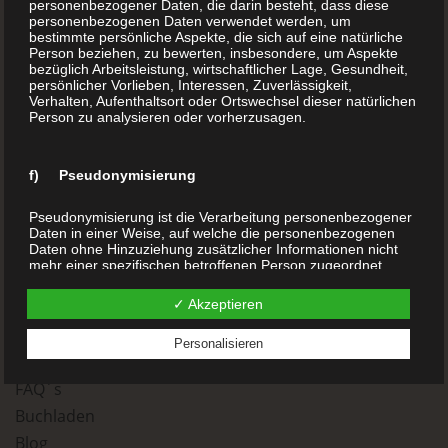
personenbezogener Daten, die darin besteht, dass diese
personenbezogenen Daten verwendet werden, um
Telefon:
+43 1 283 9999
bestimmte persönliche Aspekte, die sich auf eine natürliche
Person beziehen, zu bewerten, insbesondere, um Aspekte
Internet:
www.BuchDrucker.at
bezüglich Arbeitsleistung, wirtschaftlicher Lage, Gesundheit,
persönlicher Vorlieben, Interessen, Zuverlässigkeit,
E-Mail:
office@buchdrucker.at
Verhalten, Aufenthaltsort oder Ortswechsel dieser natürlichen
Person zu analysieren oder vorherzusagen.
Home
Aktion
f) Pseudonymisierung
Über uns
Pseudonymisierung ist die Verarbeitung personenbezogener
Buchdruck (Ihr Buch drucken)
Daten in einer Weise, auf welche die personenbezogenen
Daten ohne Hinzuziehung zusätzlicher Informationen nicht
Hardcover Buch
mehr einer spezifischen betroffenen Person zugeordnet
Softcover Buch
werden können, sofern diese zusätzlichen Informationen
gesondert aufbewahrt werden und technischen und
✓ Akzeptieren
Kleine Auflage drucken
organisatorischen Maßnahmen unterliegen, die
gewährleisten, dass die personenbezogenen Daten nicht
Print on Demand
Personalisieren
einer identifizierten oder identifizierbaren natürlichen Person
Veredelung
zugewiesen werden.
FAQ´s
Buchladen
g) Verantwortlicher oder für die Verarbeitung
Verantwortlicher
Blog